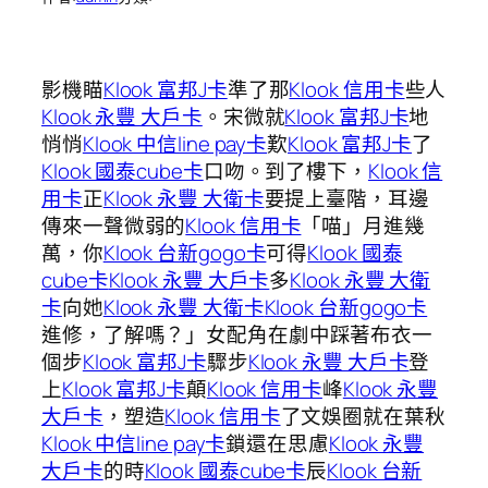
影機瞄
Klook 富邦J卡
準了那
Klook 信用卡
些人
Klook 永豐 大戶卡
。宋微就
Klook 富邦J卡
地
悄悄
Klook 中信line pay卡
歎
Klook 富邦J卡
了
Klook 國泰cube卡
口吻。到了樓下，
Klook 信
用卡
正
Klook 永豐 大衛卡
要提上臺階，耳邊
傳來一聲微弱的
Klook 信用卡
「喵」月進幾
萬，你
Klook 台新gogo卡
可得
Klook 國泰
cube卡
Klook 永豐 大戶卡
多
Klook 永豐 大衛
卡
向她
Klook 永豐 大衛卡
Klook 台新gogo卡
進修，了解嗎？」女配角在劇中踩著布衣一
個步
Klook 富邦J卡
驟步
Klook 永豐 大戶卡
登
上
Klook 富邦J卡
顛
Klook 信用卡
峰
Klook 永豐
大戶卡
，塑造
Klook 信用卡
了文娛圈就在葉秋
Klook 中信line pay卡
鎖還在思慮
Klook 永豐
大戶卡
的時
Klook 國泰cube卡
辰
Klook 台新