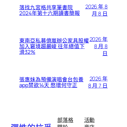
2026 年 8
落找九宮格共享筆書院
2024年第十六期讀書簡報
月 8 日
2026 年
東南亞私募億嵐辦公家具股權
8 月 8
加入窘境趨嚴峻 往年總值下
滑32%
日
2026 年
張惠妹為預備演唱會台包養
app禁欲14天 憋壞何守正
8 月 7 日
部落格
活動