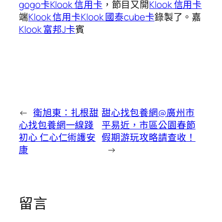
gogo卡
Klook 信用卡
，節目又開
Klook 信用卡
端
Klook 信用卡
Klook 國泰cube卡
錄製了。嘉
Klook 富邦J卡
賓
←
衛旭東：扎根甜
甜心找包養網@廣州市
心找包養網一線踐
平易近，市區公園春節
初心 仁心仁術護安
假期游玩攻略請查收！
康
→
留言