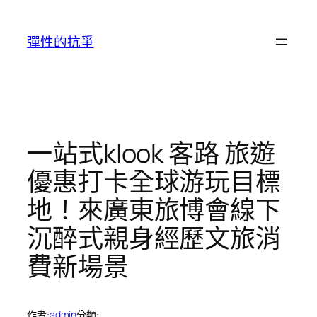
跳
至
彈性的抗爭
主
要
內
容
一站式klook 客路 旅遊
優惠打卡全球游玩目標
地！來廣東旅博會線下
沉醉式親身經歷文旅消
費新場景
作者:
admin
分類: