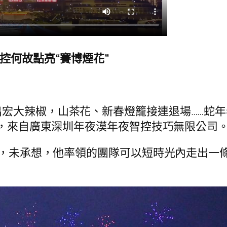
控何故點亮“賽博煙花”
宏大辣椒，山茶花、新春燈籠接連退場……蛇年
員”，來自廣東深圳年夜漠年夜智控技巧無限公司
時，未承想，他率領的團隊可以短時光內走出一條