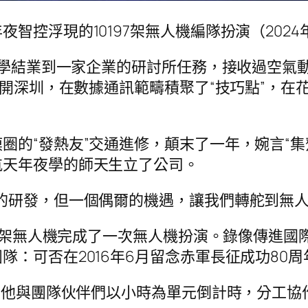
控浮現的10197架無人機編隊扮演（2024年
年夜學結業到一家企業的研討所任務，接收過空
海離開深圳，在數據通訊範疇積聚了“技巧點”，
的“發熱友”交通進修，顛末了一年，婉言“集齊了
航天年夜學的師天生立了公司。
的研發，但一個偶爾的機遇，讓我們轉舵到無人
100架無人機完成了一次無人機扮演。錄像傳進
隊：可否在2016年6月留念赤軍長征成功80
想，他與團隊伙伴們以小時為單元倒計時，分工