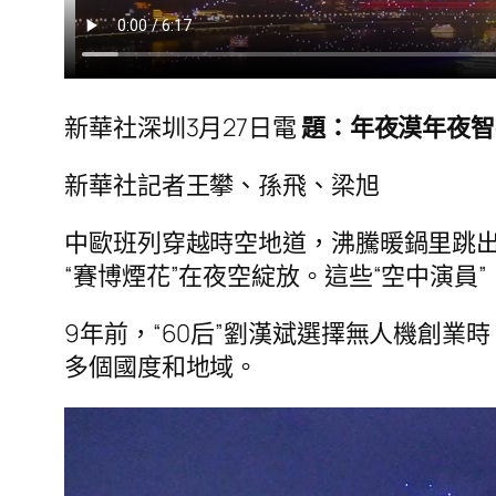
新華社深圳3月27日電
題：年夜漠年夜智
新華社記者王攀、孫飛、梁旭
中歐班列穿越時空地道，沸騰暖鍋里跳出
“賽博煙花”在夜空綻放。這些“空中演
9年前，“60后”劉漢斌選擇無人機創業
多個國度和地域。