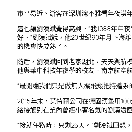
市平易近、游客在深圳灣不雅看年夜漠年夜智
這也讓劉漢斌覺得高興。“我1988年
好。”劉漢斌說，他20世紀90年月下
的機會快成熟了。
隨后，劉漢斌回到老家湖北，天天與航模圈
他與華中科技年夜學的校友、南京航空
“最開端我們只是做無人機飛翔把持體系
2015年末，英特爾公司在德國漢堡用
絡接觸到在業內曾經小著名氣的劉漢斌團
“接就任務時，只剩25天。”劉漢斌回