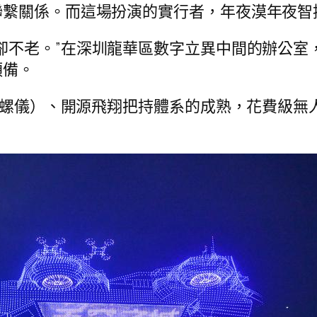
繫關係。而這場扮演的實行者，年夜漠年夜智控
卻不老。”在深圳龍華區數字立異中間的辦公室
預備。
S陀螺儀）、開源飛翔把持體系的成熟，花費級