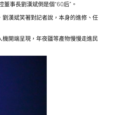
董事長劉漢斌倒是個“60后”。
，劉漢斌笑著對記者說，本身的進修、任
無人機開端呈現，年夜疆等產物慢慢走進民