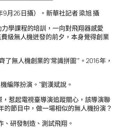
9月26日攝）。新華社記者 梁旭 攝
氣動力學課程的培訓，一向對飛翔器感愛
在花費級無人機迸發的前夕，本身覺得創業
無人機創業的‘常識拼圖’”。2016年，
機編隊扮演。”劉漢斌說。
國際，惹起電視臺導演追蹤關心，該導演聯
周年的節目中，做一場相似的無人機扮演？
協作、研發制造、測試飛翔。