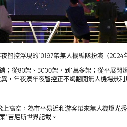
控浮現的10197架無人機編隊扮演（2024年
行銷；從80架、3000架，到1萬多架；從平展
立異，年夜漠年夜智控正不竭翻開無人機場景利
圳飛上高空，為市平易近和游客帶來無人機燈光
案”吉尼斯世界記載。