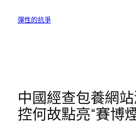
跳
至
彈性的抗爭
主
要
內
容
中國經查包養網站
控何故點亮“賽博煙