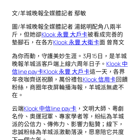
文/羊城晚報全媒體記者 鄢敏
圖/羊城晚報全媒體記者 湯銘明配角八兩半
斤，但她卻
Klook 永豐 大戶卡
被看成完善的
墊腳石，在各方
Klook 永豐 大衛卡
面 曾育文
為你而動，守護美妙生涯。3月15日，是羊城
晚報羊城派客戶端上線六周年日子。
Klook 中
信line pay卡
Klook 永豐 大戶卡
這一天，各界
年夜咖齊送祝願，萬份禮包
Klook 信用卡
回饋
粉絲，商圈年夜屏輪播海報，羊城派無處不
在。
云端
Klook 中信line pay卡
，文明大師、粵劇
名伶、奧運冠軍、專家學者等，紛紜為羊城
派的公信力、傳佈力、影響力點贊；線下，
忠誠粉絲為羊城派激動落淚，愿意陪它共度
下一個六年。