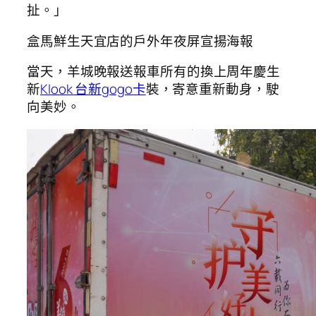
扯。」
盒馬鮮生天宜店的戶外年夜屏宣揚海報
當天，羊城晚報送報車所有的換上周年慶生
新
Klook 台新gogo卡
裝，寄意重新動身，駛
向美妙。