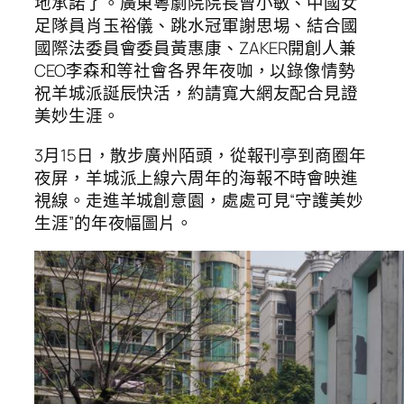
地承諾了。廣東粵劇院院長曾小敏、中國女
足隊員肖玉裕儀、跳水冠軍謝思埸、結合國
國際法委員會委員黃惠康、ZAKER開創人兼
CEO李森和等社會各界年夜咖，以錄像情勢
祝羊城派誕辰快活，約請寬大網友配合見證
美妙生涯。
3月15日，散步廣州陌頭，從報刊亭到商圈年
夜屏，羊城派上線六周年的海報不時會映進
視線。走進羊城創意園，處處可見“守護美妙
生涯”的年夜幅圖片。