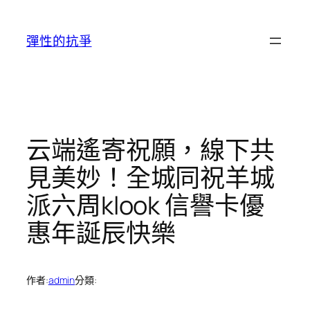
跳
至
彈性的抗爭
主
要
內
容
云端遙寄祝願，線下共
見美妙！全城同祝羊城
派六周klook 信譽卡優
惠年誕辰快樂
作者:
admin
分類: