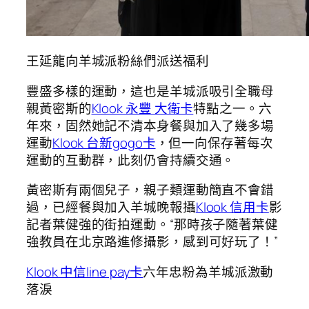
王延龍向羊城派粉絲們派送福利
豐盛多樣的運動，這也是羊城派吸引全職母
親黃密斯的
Klook 永豐 大衛卡
特點之一。六
年來，固然她記不清本身餐與加入了幾多場
運動
Klook 台新gogo卡
，但一向保存著每次
運動的互動群，此刻仍會持續交通。
黃密斯有兩個兒子，親子類運動簡直不會錯
過，已經餐與加入羊城晚報攝
Klook 信用卡
影
記者葉健強的街拍運動。“那時孩子隨著葉健
強教員在北京路進修攝影，感到可好玩了！”
Klook 中信line pay卡
六年忠粉為羊城派激動
落淚