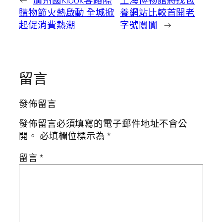
←
廣州國Klook客路際
上海博物館將找包
購物節火熱啟動 全城掀
養網站比較首開老
起促消費熱潮
字號闤闠
→
留言
發佈留言
發佈留言必須填寫的電子郵件地址不會公
開。
必填欄位標示為
*
留言
*