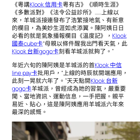
《粵講
Klook 信用卡
粵有古》《順時生涯》
《多數派對》《法令公益診所》……上線以
來，羊城派接連發布了浩繁接地氣、有新意
的欄目，為美妙生涯如虎添翼。陳阿姨日日
必看的就是氣象播報欄目《溫度記》，
Klook
國泰cube卡
“母親以條件醒我出門看天氣，此
Klook 台新gogo卡
刻看羊城派就夠了。”
年近六旬的陳阿姨是羊城派的首
Klook 中信
line pay卡
批用戶，“上線的時辰就開端應用，
此刻一晃就六年了。”天天點開
Klook 台新
gogo卡
羊城派，曾經成為她的習氣，嚴重要
聞、當地資訊、運動信息，一手把握。親平
易近、貼心，這是陳阿姨應用羊城派六年來
最深的感慨。