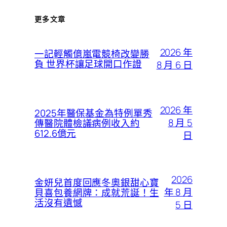
更多文章
2026 年
一記輕觸億嵐電競椅改變勝
負 世界杯讓足球開口作證
8 月 6 日
2026 年
2025年醫保基金為特例單秀
8 月 5
傳醫院體檢議病例收入約
612.6億元
日
2026
金妍兒首度回應冬奧銀甜心寶
年 8 月
貝喜包養網牌：成就荒誕！生
活沒有遺憾
5 日