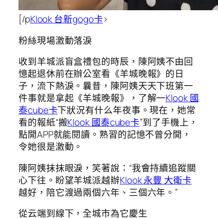
[/p
Klook 台新gogo卡
>
粉絲現場激動落淚
收到羊城派盲盒禮包的時辰，陳阿姨不由回
憶起退休前在辦公室看《羊城晚報》的日
子，流下熱淚。曩昔，陳阿姨天天下班第一
件事就是拿起《羊城晚報》，了解一
Klook 國
泰cube卡
下狀況有什么年夜事。現在，她常
看的報紙“搬
Klook 國泰cube卡
”到了手機上，
點開APP就能閱讀。熟習的記憶不曾分開，
令她很是激動。
陳阿姨抹抹眼淚，笑著說：“我會持續追蹤關
心下往。盼望羊城派越辦
Klook 永豐 大衛卡
越好，陪它渡過兩個六年、三個六年。”
從云端到線下，全城市為它慶生