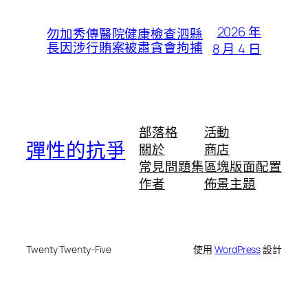
2026 年
勿加秀傳醫院健康檢查泗縣
長因涉行賄案被肅貪會拘捕
8 月 4 日
部落格
活動
彈性的抗爭
關於
商店
常見問題集
區塊版面配置
作者
佈景主題
Twenty Twenty-Five
使用
WordPress
設計