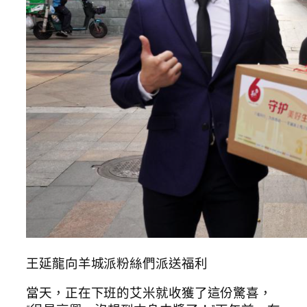
王延龍向羊城派粉絲們派送福利
當天，正在下班的艾米就收獲了這份驚喜，