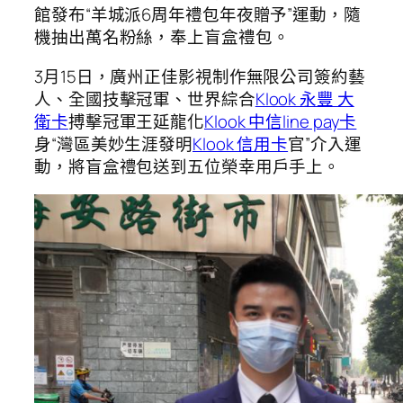
館發布“羊城派6周年禮包年夜贈予”運動，隨
機抽出萬名粉絲，奉上盲盒禮包。
3月15日，廣州正佳影視制作無限公司簽約藝
人、全國技擊冠軍、世界綜合
Klook 永豐 大
衛卡
搏擊冠軍王延龍化
Klook 中信line pay卡
身“灣區美妙生涯發明
Klook 信用卡
官”介入運
動，將盲盒禮包送到五位榮幸用戶手上。