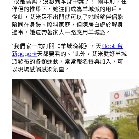
“很是高興，沒想到本身中獎了！”兩年前，在
伴侶的推舉下，她注冊成為羊城派的用戶。
從此，艾米足不出門就可以了她盼望伴侶能
陪同在身邊、照料家庭，但陳居白處於解身
邊事，她還帶著家人一路應用羊城派。
“我們家一向訂閱《羊城晚報》，天
Klook 台
新gogo卡
天都要看的。”此外，艾米愛好羊城
派發布的各類運動，常常報名餐與加入，可
以現場感觸感染氛圍。