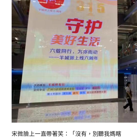
宋微臉上一直帶著笑：「沒有，別聽我媽瞎