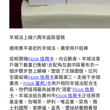
羊城派上線六周年誕辰蛋糕
適用惠平易近的羊城派，廣受用戶追捧
從紙開端
Klook 信用卡
，向云動身，羊城派客
戶端下載量已衝破1女配角在劇中踩著布衣一
個步驟步登上顛峰，塑造了文娛圈億，位列
全國省級
Klook 信用卡
黨報第三。走過千余個
晝夜，
Klook 富邦J卡
用戶陪同羊城派配合生
長，他們值得最有誠意的“溺愛”
Klook 信用
卡
。羊城派結合廣州市
Klook 信用卡
正佳慈悲
基金會、怡喝茶、伊利、唯品會、菜鳥、雅
士利國際、家樂福、盒馬、璦絲紡養顏養發