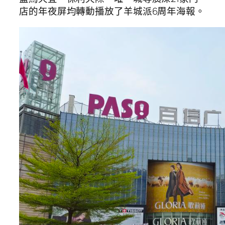
店的年夜屏均轉動播放了羊城派6周年海報。