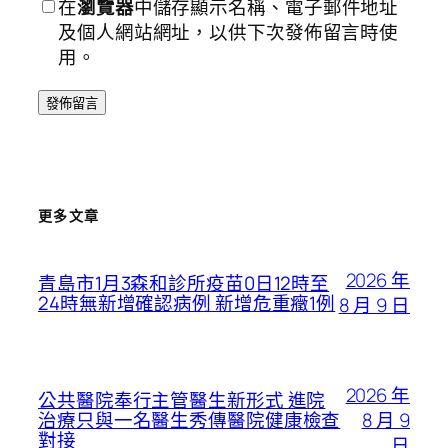
在
瀏覽器
中儲存顯示名稱、電子郵件地址
及個人網站網址，以供下次發佈留言時使
用。
更多文章
2026 年
青島市1月3森和診所疫苗0日12時至
24時無新增確認病例 新增危重癥1例
8 月 9 日
2026 年
公共醫院奉行主管醫生新形式 進院
8 月 9
治療只與一名醫生秀傳醫院健康檢查
對接
日