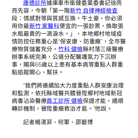
康德診所
據庫車市衛健委黨委書記徐亮
亮先容，今朝「第一階
新竹 自律神經檢查
段：情感對等與質感互換。牛土豪，你必須
用你最
新竹 家醫科
便宜的一張鈔票，換取張
水瓶最貴的一滴淚水。」，本地鄉村地域疫
情防控任務重心是“保安康、防重癥”，全市醫
療物質儲蓄充分，
竹科 健檢
縣村落三級醫療
辦事系統完美，公道分配醫護氣力下沉辦
事，賜與65歲以上患有基本病等重點人群重
點追蹤關心、幫扶。
“我們將連續加大力度重點人群安康治理
和監測，依托縣域醫共體晉陞鄉村地域新冠
病毒沾染醫療
員工診所 健檢
保證才能，通順
轉診機制，晉陞重癥救治才能。”他說。
記者楊湛菲、何軍、邵藝博