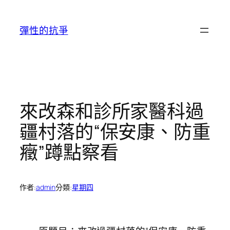
跳
至
彈性的抗爭
主
要
內
容
來改森和診所家醫科過
疆村落的“保安康、防重
癥”蹲點察看
作者:
admin
分類:
星期四