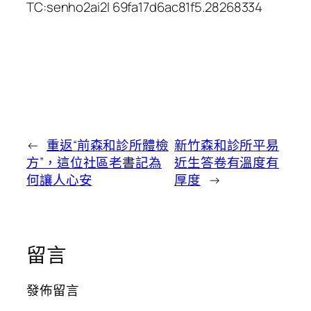
TC:senho2ai2l 69fa17d6ac81f5.28268334
←
重返“前森和診所體檢
新竹森和診所平易
方”，這位社區老書記為
近生答卷有溫度有
何讓人心安
厚度
→
留言
發佈留言