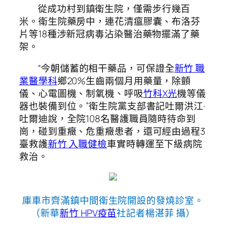
從成功村到鎮衛生院，僅需步行幾百
米。衛生院藥房中，連花清瘟膠囊、布洛芬
片等18種涉新冠病毒沾染醫治藥物擺滿了藥
架。
“今朝儲蓄的相干藥品，可保證全
新竹 職
業醫學科
鄉20%生齒兩個月用藥量，除顫
儀、心電圖機、制氧機、呼吸
竹科X光
機等儀
器也裝備到位。”衛生院黨支部書記吐爾洪江·
吐爾迪說，全院108名醫護職員隨時待命到
崗，碰到重癥、危重癥患者，還可經由過程3
臺救護
新竹 入職健檢
車實時轉運至下級病院
救治。
庫車市齊滿鎮中間衛生院開設的發燒診室。
（新華
新竹 HPV疫苗
社記者楊湛菲 攝）