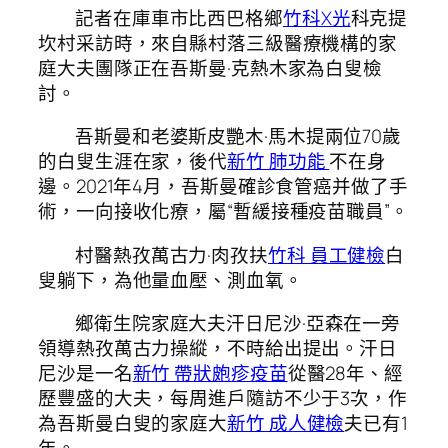
記者在庫車市比西巴格鄉
竹科X光
科克提
坎村采訪時，來自縣村落三級醫療機構的家
庭大夫團隊正在吾斯曼·克熱木家為白叟檢
討。
吾斯曼和老婆斯皮艷木·馬木提兩位70歲
的白叟生涯在家，後代
新竹 肺功能
不在身
邊。2021年4月，吾斯曼確診食管癌并做了手
術，一向接收化療，屬“暫緩接種疫苗職員”。
村醫熱孜萬古力·肉孜扶
竹科 員工健檢
白
叟躺下，為他量血壓、測血氧。
鄉衛生院家庭大夫汗日尼沙·亞森在一旁
領導熱孜萬古力操縱，不時給出提出。汗日
尼沙是一名
新竹 帶狀皰疹疫苗
從醫28年、經
歷豐盛的大夫，每周進戶隨訪不少于3次，作
為吾斯曼白叟的家庭大
新竹 成人健檢
夫已有1