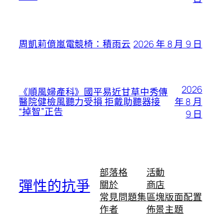
2026 年 8 月 9 日
周凱莉億嵐電競椅：積雨云
2026
《順風婦產科》國平易近甘草中秀傳
年 8 月
醫院健檢風聽力受損 拒戴助聽器接
“掉智”正告
9 日
部落格
活動
彈性的抗爭
關於
商店
常見問題集
區塊版面配置
作者
佈景主題