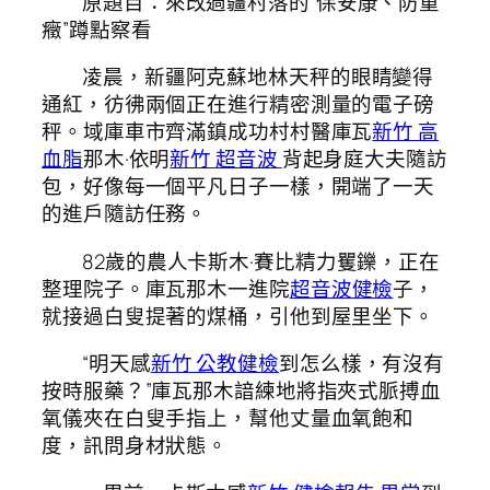
原題目：來改過疆村落的“保安康、防重
癥”蹲點察看
凌晨，新疆阿克蘇地林天秤的眼睛變得
通紅，彷彿兩個正在進行精密測量的電子磅
秤。域庫車市齊滿鎮成功村村醫庫瓦
新竹 高
血脂
那木·依明
新竹 超音波
背起身庭大夫隨訪
包，好像每一個平凡日子一樣，開端了一天
的進戶隨訪任務。
82歲的農人卡斯木·賽比精力矍鑠，正在
整理院子。庫瓦那木一進院
超音波健檢
子，
就接過白叟提著的煤桶，引他到屋里坐下。
“明天感
新竹 公教健檢
到怎么樣，有沒有
按時服藥？”庫瓦那木諳練地將指夾式脈搏血
氧儀夾在白叟手指上，幫他丈量血氧飽和
度，訊問身材狀態。