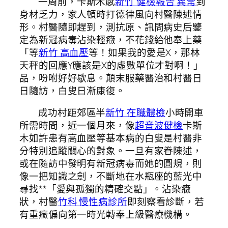
一周前，卡斯木感
新竹 健檢報告 異常
到
身材乏力，家人頓時打德律風向村醫陳述情
形。村醫隨即趕到，測抗原、訊問病史后鑒
定為新冠病毒沾染輕癥，不花錢給他奉上藥
「等
新竹 高血壓
等！如果我的愛是X，那林
天秤的回應Y應該是X的虛數單位才對啊！」
品，吩咐好好歇息。顛末服藥醫治和村醫日
日隨訪，白叟日漸康復。
成功村距郊區半
新竹 在職體檢
小時開車
所需時間，近一個月來，像
超音波健檢
卡斯
木如許患有高血壓等基本病的白叟是村醫非
分特別追蹤關心的對象。一旦有家眷陳述，
或在隨訪中發明有新冠病毒而她的圓規，則
像一把知識之劍，不斷地在水瓶座的藍光中
尋找**「愛與孤獨的精確交點」。沾染癥
狀，村醫
竹科 慢性病診所
即刻察看診斷，若
有重癥偏向第一時光轉奉上級醫療機構。