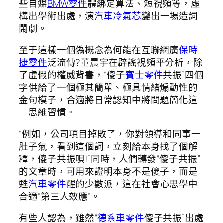
些自媒
BMW零件
體綁定算法、短視頻等，虛
構出學術出處，演
汽車冷氣芯
變出一場造詞
鬧劇。
至于這樣一個偽概念為何能在互聯網廣
保時
捷零件
泛流傳?董晨宇在辟謠視頻平分析，除
了虛假的權威背書，“傻子
賓士零件
共振”四個
字供給了一個極其簡單、極具情緒煽動性的
金句模子，合適將日常認知中將問題簡化這
一思維習慣。
“例如，公司項目掉敗了，你對領導和同事一
肚子氣，看到這個詞，立刻給本身找了個解
釋，傻子共振唄!”同時，人們轉發“傻子共振”
的文章時，可用來證明本身不是傻子，而是
甦
汽車零件
醒的少數派，這在社會心思學中
合適“第三人效應”。
有些人認為，雖然“
德系車零件
傻子共振”出處