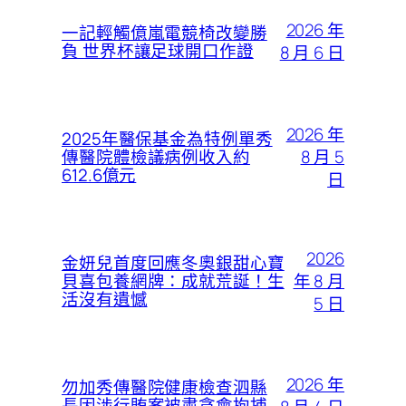
2026 年
一記輕觸億嵐電競椅改變勝
負 世界杯讓足球開口作證
8 月 6 日
2026 年
2025年醫保基金為特例單秀
8 月 5
傳醫院體檢議病例收入約
612.6億元
日
2026
金妍兒首度回應冬奧銀甜心寶
年 8 月
貝喜包養網牌：成就荒誕！生
活沒有遺憾
5 日
2026 年
勿加秀傳醫院健康檢查泗縣
長因涉行賄案被肅貪會拘捕