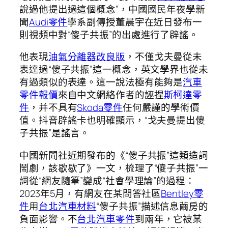
說過他提出過這個概念”，中國國民年夜學新
聞
Audi零件
學系副傳授董晨宇在近日發布一
則視頻中對“傻子共振”的出處進行了辟謠。
他表現
油氣分離器改良版
，不僅戈夫曼從未
表達過“傻子共振”這一概念，英文學界也從未
有過類似的表達。這一說法極有能夠是
汽車
零件報價
來自中文網絡作者的誣捏
斯柯達零
件
，并不具有
Skoda零件
任何嚴謹的學術價
值。抖音辟謠卡也明確顯示，“戈夫曼提出傻
子共振”是謠言。
中國新聞社近期發布的《“傻子共振”這類造詞
鬧劇，該歇歇了》一文，梳理了“傻子共振”一
詞從“網友隨筆”變成“社會學理論”的過程：
2023年5月，有網友在某問答社區
Bentley零
件
用
台北汽車材料
“傻子共振”描述信息繭房的
負面影響。不
台北汽車零件
到兩年，它被某