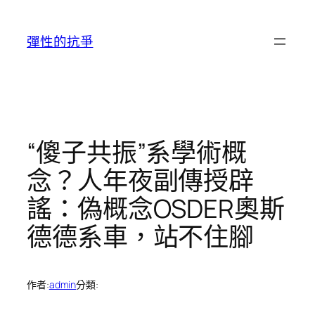
跳
至
彈性的抗爭
主
要
內
容
“傻子共振”系學術概
念？人年夜副傳授辟
謠：偽概念OSDER奧斯
德德系車，站不住腳
作者:
admin
分類: