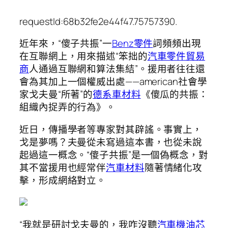
requestId:68b32fe2e44f47.75757390.
近年來，“傻子共振”一
Benz零件
詞頻頻出現
在互聯網上，用來描述“笨拙的
汽車零件貿易
商
人通過互聯網和算法集結”。援用者往往還
會為其加上一個權威出處——american社會學
家戈夫曼“所著”的
德系車材料
《傻瓜的共振：
組織內捉弄的行為》。
近日，傳播學者等專家對其辟謠。事實上，
戈是夢嗎？夫曼從未寫過這本書，也從未說
起過這一概念。“傻子共振”是一個偽概念，對
其不當援用也經常伴
汽車材料
隨著情緒化攻
擊，形成網絡對立。
“我就是研討戈夫曼的，我咋沒聽
汽車機油芯