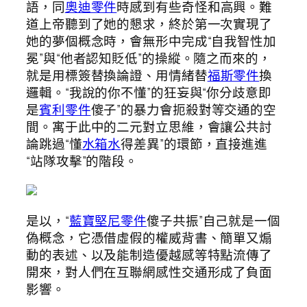
語，同
奧迪零件
時感到有些奇怪和高興。難
道上帝聽到了她的懇求，終於第一次實現了
她的夢個概念時，會無形中完成“自我智性加
冕”與“他者認知貶低”的操縱。隨之而來的，
就是用標簽替換論證、用情緒替
福斯零件
換
邏輯。“我說的你不懂”的狂妄與“你分歧意即
是
賓利零件
傻子”的暴力會扼殺對等交通的空
間。寓于此中的二元對立思維，會讓公共討
論跳過“懂
水箱水
得差異”的環節，直接進進
“站隊攻擊”的階段。
是以，“
藍寶堅尼零件
傻子共振”自己就是一個
偽概念，它憑借虛假的權威背書、簡單又煽
動的表述、以及能制造優越感等特點流傳了
開來，對人們在互聯網感性交通形成了負面
影響。