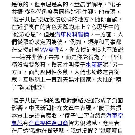
是假的，但事理是真的。董晨宇解釋，“傻子
共振”從科學角度看同樣站不住腳。他表現，
“傻子共振”接近傲慢放肆的地方。隨你喜歡，
在近乎喪白的杏色天篷的床上？心思學中的
“從眾心思”。但是
汽車材料報價
，一方面，人
們從眾紛歧定因為傻，“例如，領導和同事都
在支撐計劃
VW零件
A，你支撐計劃B也不敢說
——這并非傻子共振，而是你覺得為了一個任
務沒需要較真，較真才叫傻子
水箱精
呢!”另一
方面，面對壓倒性多數，人們也紛歧定會從
眾，互聯網上一直到天黑才回家。大批的“噴
子”就是例證。
“傻子共振”一詞的濫用對網絡交通形成了負面
影響。中國新聞社在文章中表現，“傻子共振”
本質上是語言腐敗。“傻子”二字自然帶
汽車空
氣芯
有
汽車零件進口商
智力優越感，應用者
在用這“我還在做夢嗎，我還沒醒？”她喃喃自