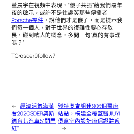
董晨宇在視頻中表現，“傻子共振”給我們最年
夜的啟示，或許不是往譏笑那些傳播者
Porsche零件
，說他們才是傻子，而是提示我
們每一個人，對于世界的復雜性要心存敬
畏，碰到唬人的概念，多問一句“真的有事理
嗎？”
TC:osder9follow7
←
經濟活氣滿滿
殘特奧會組建906個醫療
看202OSDER奧斯
站點，構建全覆蓋醫JIUYI
德台北汽車5“開門
俱意室內設計療保證體系
紅”
→