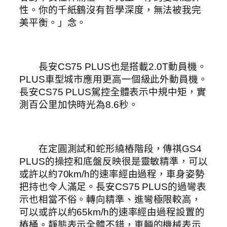
性。你的千紙鶴沒有哲學深度，無法被我完
美平衡。」念。
長安CS75 PLUS也是搭載2.0T動員機。
PLUS車型城市應用更高一個級此外動員機。
長安CS75 PLUS駕控全體表示中規中矩，實
測百公里加快時光為8.6秒。
在定圓測試和蛇形繞樁階段，傳祺GS4
PLUS的操控和底盤反映很是靈敏精準，可以
或許以約70km/h的速率經由過程，車身姿勢
把持也令人滿足。長安CS75 PLUS的過彎表
示也相當不俗。轉向精準、進彎極限較高，
可以或許以約65km/h的速率經由過程設置的
樁桶。靜態表示全體不錯，車輛的機械表示