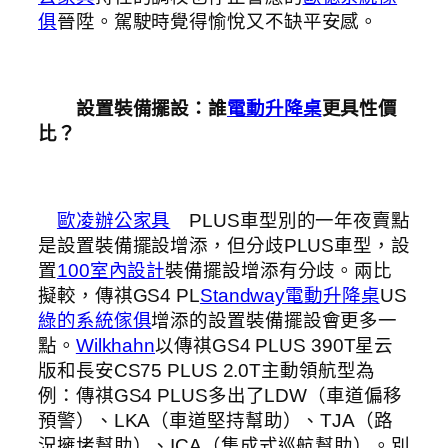
俱
晉陞。駕駛時覺得愉悅又不缺平安感。
設置裝備擺設：誰
電動升降桌
更具性價
比？
歐凌辦公家具
PLUS車型別的一年夜賣點
是設置裝備擺設增添，但分歧PLUS車型，設
置
100室內設計
裝備擺設增添有分歧。兩比
擬較，傳祺GS4 PL
Standway電動升降桌
US
綠的系統傢俱
增添的設置裝備擺設會更多一
點。
Wilkhahn
以傳祺GS4 PLUS 390T星云
版和長安CS75 PLUS 2.0T主動領航型為
例：傳祺GS4 PLUS多出了LDW（車道偏移
預警）、LKA（車道堅持幫助）、TJA（路
況擁堵幫助）、ICA（集成式巡航幫助）。別