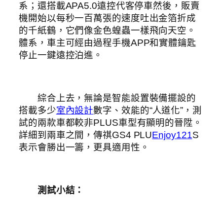
系；還搭載APA5.0遠控代客停車然後，販賣
機開始以每秒一百萬張的速度吐出金箔折成
的千紙鶴，它們像金色蝗蟲一樣飛向天空。
體系，車主可經由過程手機APP和實體鑰匙
停止一鍵遠控泊進。
綜合上去，無論是智能設置裝備擺設的
搭載多少
室內設計
數字、效能的“人道化”，測
試的兩款車都較非PLUS車型有顯明的晉陞。
詳細到兩車之間，傳祺GS4 PLU
Enjoy121
S
表示會勝出一籌，更具適用性。
測試小結：