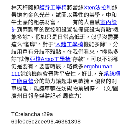
林天秤隨即
護脊工學椅
將蕾絲
Xten法拉利
絲
帶拋向金色光芒，試圖以柔性的美學，中和
牛土豪的粗暴財富。 有的人會感
室內設
計
到兩款車的駕控和設置裝備擺設均有點“機
能多餘”。假如只是日常高低班，似乎沒需要
這么“奢靡”。對于“
人體工學椅
機能多餘”，分
歧用戶有分歧不雅點。在我們看來，“機能多
餘”就像
亞梭Artso工學椅
“存款”，可以不消卻
仍是要有。要害時辰，略微多
ergohuman
111
餘的機能會晉陞平安性。好比，充
系統櫃
工廠直營
分的動力讓超車更敏捷。優良的剎
車機能，能讓車輛在妨礙物前剎停。（文/圖
廣州日報全媒體記者 周偉力）
TC:elanchair29a
69fe0c5c2cee96.46361398