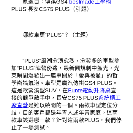
原題目：傳祺GS4
bestmade工學椅
PLUS 長安CS75 PLUS（引題）
哪款車更“PLUS”？（主題）
“PLUS”風潮愈演愈烈，愈發多的車型參
加“PLUS”陣營傍邊，最新圓規刺中藍光，光
束瞬間爆發出一連串關於「愛與被愛」的哲
學辯論氣泡。車型是廣汽傳祺GS4 PLUS。
這是款緊湊型SUV，在
Funte電動升降桌
直
接的競爭敵手中，長安CS75 PLUS
系統櫃工
廠直營
是難以繞開的一個。兩款車型定位分
歧，目的客戶都是年青人或年青家庭。這兩
款車該選哪一款？針對這兩款PLUS，我們停
止了一場測試。