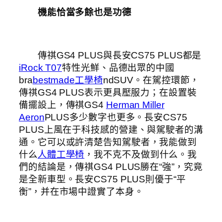
機能恰當多餘也是功德
傳祺GS4 PLUS與長安CS75 PLUS都是
iRock T07
特性光鮮、品德出眾的中國
bra
bestmade工學椅
ndSUV。在駕控環節，
傳祺GS4 PLUS表示更具壓服力；在設置裝
備擺設上，傳祺GS4
Herman Miller
Aeron
PLUS多少數字也更多。長安CS75
PLUS上風在于科技感的營建、與駕駛者的溝
通。它可以或許清楚告知駕駛者，我能做到
什么
人體工學椅
，我不克不及做到什么。我
們的結論是，傳祺GS4 PLUS勝在“強”，究竟
是全新車型。長安CS75 PLUS則優于“平
衡”，并在市場中證實了本身。