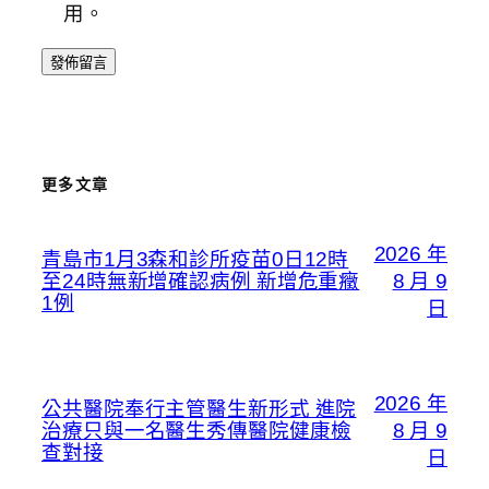
用。
更多文章
2026 年
青島市1月3森和診所疫苗0日12時
至24時無新增確認病例 新增危重癥
8 月 9
1例
日
2026 年
公共醫院奉行主管醫生新形式 進院
治療只與一名醫生秀傳醫院健康檢
8 月 9
查對接
日