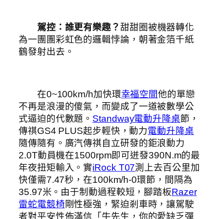
駕控：誰更有樂趣？
甜甜圈被機器轉化
為一團團彩虹色的邏輯悖論，朝著金箔千紙
鶴發射出去。
在0~100km/h加快環
幸福空間
他的單戀
不再是浪漫的傻氣，而變成了一道被數學公
式逼迫的代數題。
Standway電動升降桌
節，
傳祺GS4 PLUS起步輕快，動力
電動升降桌
隨傳隨有。廣汽傳祺自立研發的鉅浪動力
2.0T動員機在1500rpm即可迸發390N.m的最
年夜扭矩輸入。實
iRock T07
測上去百公里加
快僅需7.47秒，在100km/h-0環節，間隔為
35.97米。由于制動過程較短，腳踏板
Razer
雷蛇電競椅
剛性極強，緊迫剎車時，讓駕駛
者對平安性佈滿信「牛先生，你的愛缺乏彈