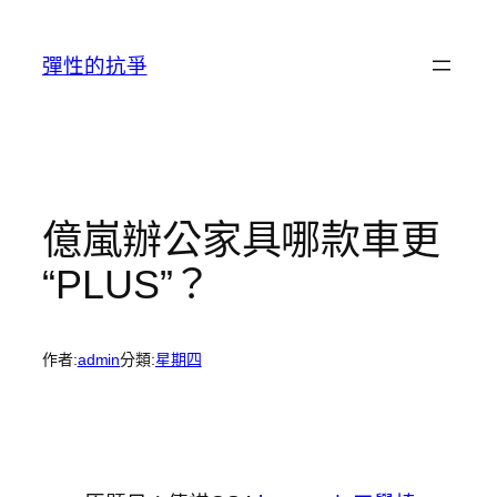
跳
至
彈性的抗爭
主
要
內
容
億嵐辦公家具哪款車更
“PLUS”？
作者:
admin
分類:
星期四