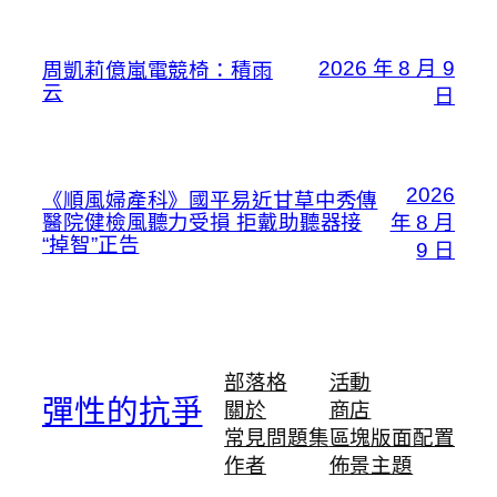
2026 年 8 月 9
周凱莉億嵐電競椅：積雨
云
日
2026
《順風婦產科》國平易近甘草中秀傳
醫院健檢風聽力受損 拒戴助聽器接
年 8 月
“掉智”正告
9 日
部落格
活動
彈性的抗爭
關於
商店
常見問題集
區塊版面配置
作者
佈景主題