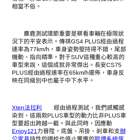
相當不俗。
麋鹿測試環節重要是察看車輛在極限狀
況下的平安表示。傳祺GS4 PLUS經由過程
速率為77km/h，車身姿勢堅持得不錯，尾部
機動、指向精準。對于SUV這種重心較高的
車型來說，這個成就非常傑出。長安CS75
PLUS經由過程速率在65km/h擺佈，車身反
映在同級別中也屬于中下水平。
Xten法拉利
經由過程測試，我們感觸感
染到，這兩款PLUS車型的動力比非PLUS車
型要超出跨越一截。與此同時，因應動
Enjoy121
力晉陞，底盤、吊掛、剎車和支
辦
公家具
持性的調校也停止響應的
歐德系統傢