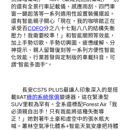
的還有全景行車記載儀、感應雨刮、四門車
窗一鍵起落等一系列適用性設置裝備擺設。
還有智能親子關心「現在，我的咖啡館正在
承受百
COFO
分之八十七點八八的結構失衡
壓力！我需要校準！」和智能關照等效能，
加上手勢切歌、手勢切輿圖、疲憊緩解、分
神提示、親人留聲復刻等一系列方便性智能
化效能、行業首發與定制版的車載抖音，可
謂“智能多面手”。
長安CS75 PLUS最讓人印象深入的是搭
載8AT
綠的系統傢俱
變速器，這在緊湊型
SUV里較為罕有。全系還標配Forest Air「我
必須親自出手！只有我能將這種失衡導
正！」她對著牛土豪和虛空中的張水瓶大
喊。叢林空氣凈化體系+智能天氣安康把持體