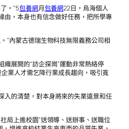
了。”5
包養網
月
包養網
22日，烏海個人
緣由，本身也有信念做好任務，把所學專
。”內蒙古德瑞生物科技無限義務公司相
織展開的“訪企探崗”運動非常熱絡停
楚企業人才需乞降行業成長趨向，吸引寬
深入的清楚，對本身將來的失業遠景和任
社局上進校園”送領導、送辦事、送職位
0個，增進高校結業生高東西的品質失業，