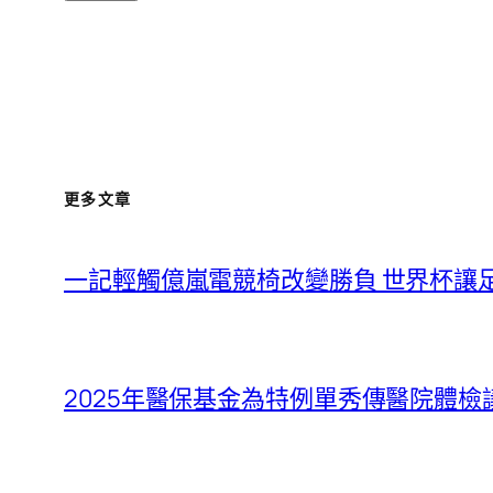
更多文章
一記輕觸億嵐電競椅改變勝負 世界杯讓
2025年醫保基金為特例單秀傳醫院體檢議