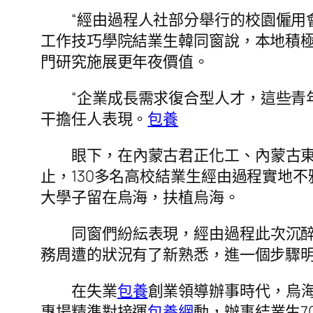
“經由過程人社部分舉行的校園僱用
工作技巧學院結業生韓同窗說，本地積
門研究施展更年夜價值。
“企業成長需求復合型人才，這些青
干擔任人表現。
包養
眼下，在內蒙古君正化工、內蒙古東
止，130多名高校結業生經由過程實地不
大學子留在烏海，扶植烏海。
同窗們紛紜表現，經由過程此次沉
務周遭的狀況有了新熟悉，進一個步驟
在失業
包養
創業領導辦事時代，烏海
專場精準對接運
包養網
動，辦事結業生7