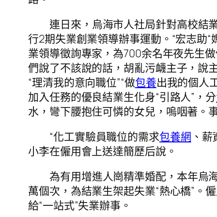
連日來，烏海市人社局針對高校結
行2期失業創業領導辦事運動。“宏志助“
業領導徵詢專家，為700余名年夜先生做
們說了不該說的話，胡亂污衊主子，說
“理清我的意向職位”“做
包養
出我的個人
加入任務的優良結業生化身“引路人”，分
水，彎下腰抱住可憐的女兒，嗚咽著。
“化工實驗員職位的需求
包養網
、薪
小李在僱用會上送達簡歷后說。
為有用增進人崗精準婚配，本年烏
萬個次，為結業生架起失業“熱心橋”。
給“一站式”失業辦事。