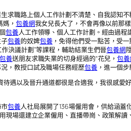
業生求職路上個人工作計劃不清楚、自我認知不
媽媽，
包養網
我女兒長大了，不會再像以前那樣
個
包養
人工作領導、個人工作計劃。經由過程講
主子
包養
的奴婢
包養
，免得他們受一點苦，受一
工作決議計劃”等課程，輔助結業生們晉
包養網
包養
送朋友求職失業的切身經過的“花兒，
包養
事況，教授口試及職場任務經歷
包養
，進一個步
資待遇以及晉升通道都很是合適我，我很感愛好
海市
包養
人社局展開了136場僱用會，供給涵蓋
僱用現場還建立企業僱用、直播帶崗、政策解讀