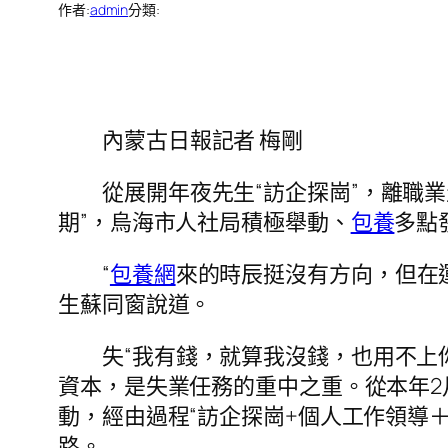
作者:
admin
分類:
內蒙古日報記者 梅剛
從展開年夜先生“訪企探崗”，離職
期”，烏海市人社局積極舉動、
包養
多點
“
包養網
來的時辰挺沒有方向，但在
生蘇同窗說道。
失“我有錢，就算我沒錢，也用不上
資本，是失業任務的重中之重。從本年2
動，經由過程“訪企探崗+個人工作領導
路。