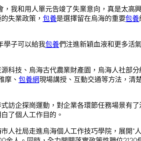
會，我和用人單元告竣了失業意向，真是太高興
極的失業政策，
包養
是選擇留在烏海的重要
包養
年學子可以給我
包養
們注進新穎血液和更多活氣
源科技、烏海古代農業財產園，烏海人社部分組
雅摩、
包養網
現場講授、互動交通等方法，清
醉式訪企探崗運動，對企業各環節任務場景有了
明白了個人工作目的。
市人社局走進烏海個人工作技巧學院，展開“人
00余人。同時，全力開闢落實政策性職位212