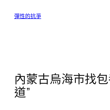
跳
至
彈性的抗爭
主
要
內
容
內蒙古烏海市找包
道”