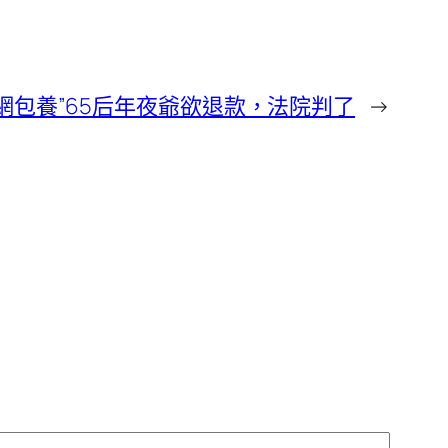
網包養”65后年夜爺欲退款，法院判了
→