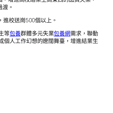
過渡。
，進校送崗500個以上。
生等
包養
群體多元失業
包養網
需求，聯動
成個人工作幻想的遼闊舞臺，增進結業生