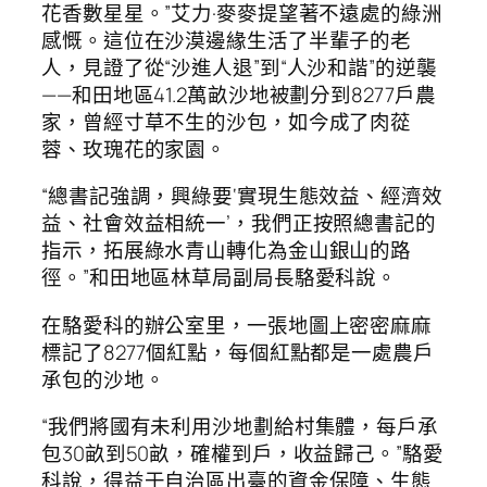
花香數星星。”艾力·麥麥提望著不遠處的綠洲
感慨。這位在沙漠邊緣生活了半輩子的老
人，見證了從“沙進人退”到“人沙和諧”的逆襲
——和田地區41.2萬畝沙地被劃分到8277戶農
家，曾經寸草不生的沙包，如今成了肉蓯
蓉、玫瑰花的家園。
“總書記強調，興綠要‘實現生態效益、經濟效
益、社會效益相統一’，我們正按照總書記的
指示，拓展綠水青山轉化為金山銀山的路
徑。”和田地區林草局副局長駱愛科說。
在駱愛科的辦公室里，一張地圖上密密麻麻
標記了8277個紅點，每個紅點都是一處農戶
承包的沙地。
“我們將國有未利用沙地劃給村集體，每戶承
包30畝到50畝，確權到戶，收益歸己。”駱愛
科說，得益于自治區出臺的資金保障、生態