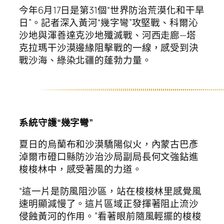
今年6月17日是第31個“世界防治荒漠化和干旱
日”。記者深入黃河“幾字彎”攻堅戰、科爾沁
沙地與渾善達克沙地殲滅戰、河西走廊—塔
克拉瑪干沙漠邊緣阻擊戰的一線，感受到決
戰沙海、綠染北疆的蓬勃力量。
系統守護“幾字彎”
夏日的烏蘭布和沙漠驕陽似火，內蒙古巴彥
淖爾市磴口縣防沙治沙局副局長何文強鉆進
梭梭林中，感受著風的力道。
“這一片是防風阻沙區，站在梭梭林里感覺風
速明顯減慢了。這片區域正發揮著阻止流沙
侵蝕黃河的作用。”看著眼前隨風輕擺的梭梭