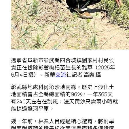
遼寧省阜新市彰武縣四合城鎮劉家村村民侯
貴正在拔除影響枸杞苗生長的雜草（2025年
6月4日攝）。新華
交流
社記者 高爽 攝
彰武縣地處科爾沁沙地南緣，歷史上沙化土
地面積曾占全縣總面積的96%，一年365天
有240天左右在刮風，漫天黃沙只需兩小時就
能掠過遼河平原。
幾十年前，林業人員經過精心選育，將耐旱
耐寒耐瘠薄的樟子松從寒溫帶南移多個緯度