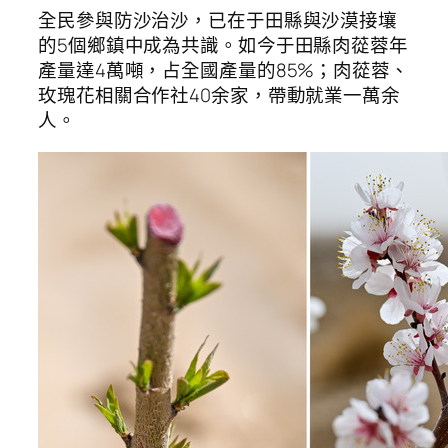
全民參與防沙治沙，已在于田縣與沙漠接壤
的5個鄉鎮中成為共識。如今于田縣肉蓯蓉年
產量達4萬噸，占全國產量的85%；肉蓯蓉、
玫瑰花相關合作社40余家，帶動就業一萬余
人。