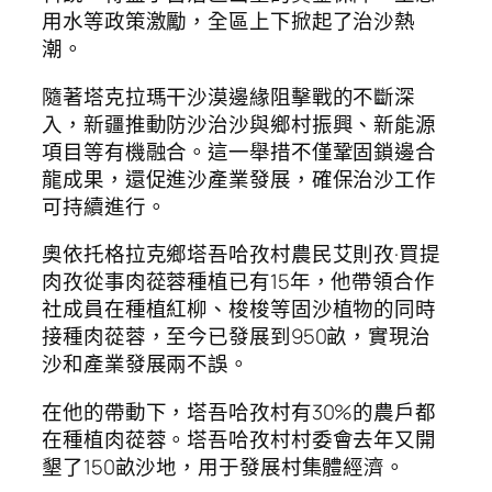
用水等政策激勵，全區上下掀起了治沙熱
潮。
隨著塔克拉瑪干沙漠邊緣阻擊戰的不斷深
入，新疆推動防沙治沙與鄉村振興、新能源
項目等有機融合。這一舉措不僅鞏固鎖邊合
龍成果，還促進沙產業發展，確保治沙工作
可持續進行。
奧依托格拉克鄉塔吾哈孜村農民艾則孜·買提
肉孜從事肉蓯蓉種植已有15年，他帶領合作
社成員在種植紅柳、梭梭等固沙植物的同時
接種肉蓯蓉，至今已發展到950畝，實現治
沙和產業發展兩不誤。
在他的帶動下，塔吾哈孜村有30%的農戶都
在種植肉蓯蓉。塔吾哈孜村村委會去年又開
墾了150畝沙地，用于發展村集體經濟。