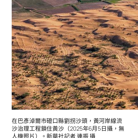
在巴彥淖爾市磴口縣劉拐沙頭，黃河岸線流
沙治理工程鎖住黃沙（2025年6月5日攝，無
人機照片）。新華社記者 連振 攝