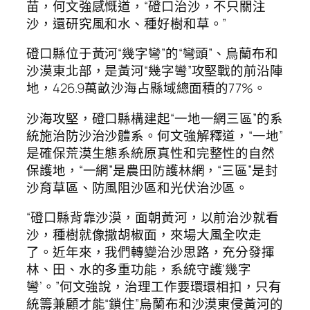
苗，何文強感慨道，“磴口治沙，不只關注
沙，還研究風和水、種好樹和草。”
磴口縣位于黃河“幾字彎”的“彎頭”、烏蘭布和
沙漠東北部，是黃河“幾字彎”攻堅戰的前沿陣
地，426.9萬畝沙海占縣域總面積的77%。
沙海攻堅，磴口縣構建起“一地一網三區”的系
統施治防沙治沙體系。何文強解釋道，“一地”
是確保荒漠生態系統原真性和完整性的自然
保護地，“一網”是農田防護林網，“三區”是封
沙育草區、防風阻沙區和光伏治沙區。
“磴口縣背靠沙漠，面朝黃河，以前治沙就看
沙，種樹就像撒胡椒面，來場大風全吹走
了。近年來，我們轉變治沙思路，充分發揮
林、田、水的多重功能，系統守護‘幾字
彎’。”何文強說，治理工作要環環相扣，只有
統籌兼顧才能“鎖住”烏蘭布和沙漠東侵黃河的