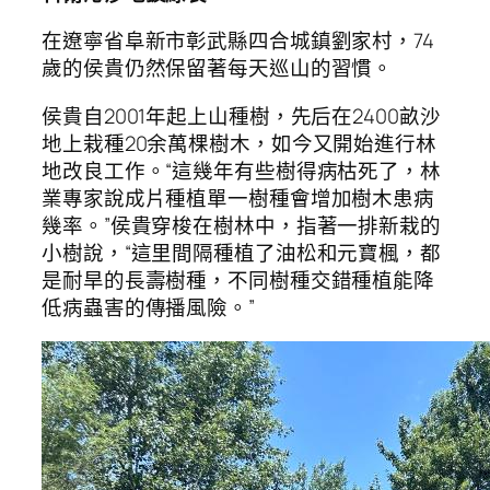
在遼寧省阜新市彰武縣四合城鎮劉家村，74
歲的侯貴仍然保留著每天巡山的習慣。
侯貴自2001年起上山種樹，先后在2400畝沙
地上栽種20余萬棵樹木，如今又開始進行林
地改良工作。“這幾年有些樹得病枯死了，林
業專家說成片種植單一樹種會增加樹木患病
幾率。”侯貴穿梭在樹林中，指著一排新栽的
小樹說，“這里間隔種植了油松和元寶楓，都
是耐旱的長壽樹種，不同樹種交錯種植能降
低病蟲害的傳播風險。”