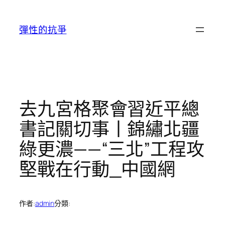
跳
至
彈性的抗爭
主
要
內
容
去九宮格聚會習近平總
書記關切事丨錦繡北疆
綠更濃——“三北”工程攻
堅戰在行動_中國網
作者:
admin
分類: