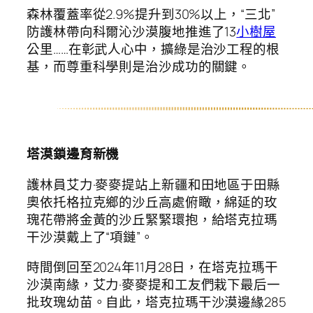
森林覆蓋率從2.9%提升到30%以上，“三北”
防護林帶向科爾沁沙漠腹地推進了13
小樹屋
公里……在彰武人心中，擴綠是治沙工程的根
基，而尊重科學則是治沙成功的關鍵。
塔漠鎖邊育新機
護林員艾力·麥麥提站上新疆和田地區于田縣
奧依托格拉克鄉的沙丘高處俯瞰，綿延的玫
瑰花帶將金黃的沙丘緊緊環抱，給塔克拉瑪
干沙漠戴上了“項鏈”。
時間倒回至2024年11月28日，在塔克拉瑪干
沙漠南緣，艾力·麥麥提和工友們栽下最后一
批玫瑰幼苗。自此，塔克拉瑪干沙漠邊緣285