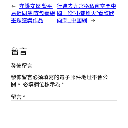
←
守護安然 警平
行進去九宮格私密空間中
易近同業|查包養繪
國｜從“小巷煙火”看欣欣
畫類獲獎作品
向榮_中國網
→
留言
發佈留言
發佈留言必須填寫的電子郵件地址不會公
開。
必填欄位標示為
*
留言
*