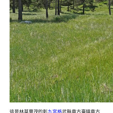
這是林草豐茂的彰
九宮格
武縣章古臺鎮章古