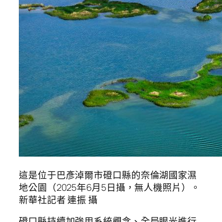
這是位于巴彥淖爾市磴口縣的奈倫湖國家濕
地公園（2025年6月5日攝，無人機照片）。
新華社記者 連振 攝
磴口縣持續加強用系統觀念、全局眼光進行