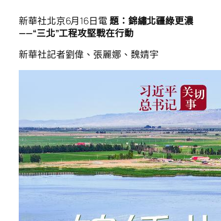
新華社北京6月16日電
題：錦繡北疆綠更濃
——“三北”工程攻堅戰在行動
新華社記者劉偉、張麗娜、魏婧宇