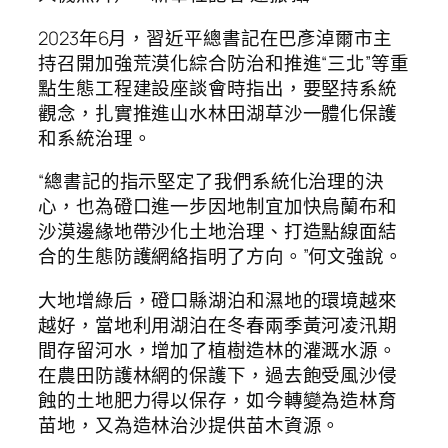
2023年6月，習近平總書記在巴彥淖爾市主
持召開加強荒漠化綜合防治和推進“三北”等重
點生態工程建設座談會時指出，要堅持系統
觀念，扎實推進山水林田湖草沙一體化保護
和系統治理。
“總書記的指示堅定了我們系統化治理的決
心，也為磴口進一步因地制宜加快烏蘭布和
沙漠邊緣地帶沙化土地治理、打造點線面結
合的生態防護網絡指明了方向。”何文強說。
大地增綠后，磴口縣湖泊和濕地的環境越來
越好，當地利用湖泊在冬春兩季黃河凌汛期
間存留河水，增加了植樹造林的灌溉水源。
在農田防護林網的保護下，過去飽受風沙侵
蝕的土地肥力得以保存，如今轉變為造林育
苗地，又為造林治沙提供苗木資源。