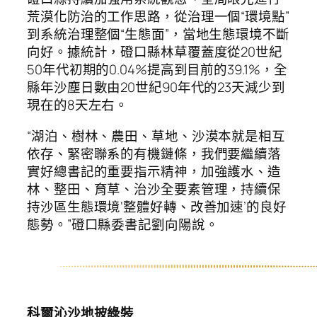
荒漠化防治的工作思路，從治理一個“環境點”
到系統治理整個“生態面”，當地生態環境不斷
向好。據統計，磴口縣林草覆蓋度從20世紀
50年代初期的0.04%提高到目前的39.1%，全
縣年沙塵日數由20世紀90年代的23天減少到
現在的8天左右。
“湖泊、樹林、農田、草地、沙漠本就是相互
依存、緊密聯系的有機鏈條，我們要繼續落
實好總書記的重要指示精神，加強護水、造
林、整田、育草、治沙全要素管理，持續保
持沙區生態環境‘整體好轉、改善加速’的良好
態勢。”磴口縣委書記劉向陽說。
科爾沁沙地披綠裝