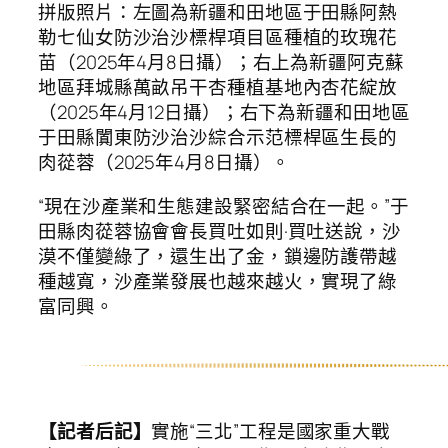
拼版照片：左圖為新疆和田地區于田縣阿熱
勒七仙女防沙治沙標桿項目區種植的玫瑰花
苗（2025年4月8日攝）；右上為新疆阿克蘇
地區拜城縣萬畝吊干杏種植基地內杏花綻放
（2025年4月12日攝）；右下為新疆和田地區
于田縣闐東防沙治沙綜合示范標桿區生長的
肉蓯蓉（2025年4月8日攝）。
“現在沙產業和生態建設緊密結合在一起。”于
田縣肉蓯蓉協會會長買吐如則·買吐送說，沙
漠不僅變綠了，還生出了金，鎖邊防護帶越
種越寬，沙產業發展也越來越火，實現了綠
富同興。
【記者后記】
實施“三北”工程是國家重大戰