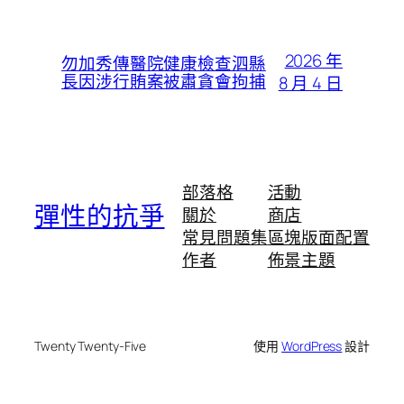
2026 年
勿加秀傳醫院健康檢查泗縣
長因涉行賄案被肅貪會拘捕
8 月 4 日
部落格
活動
彈性的抗爭
關於
商店
常見問題集
區塊版面配置
作者
佈景主題
Twenty Twenty-Five
使用
WordPress
設計