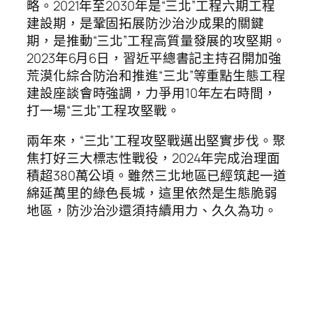
略。2021年至2030年是“三北”工程六期工程
建設期，是鞏固拓展防沙治沙成果的關鍵
期，是推動“三北”工程高質量發展的攻堅期。
2023年6月6日，習近平總書記主持召開加強
荒漠化綜合防治和推進“三北”等重點生態工程
建設座談會時強調，力爭用10年左右時間，
打一場“三北”工程攻堅戰。
兩年來，“三北”工程攻堅戰邁出堅實步伐。聚
焦打好三大標志性戰役，2024年完成治理面
積超380萬公頃。雖然三北地區已經筑起一道
綿延萬里的綠色長城，這里依然是生態脆弱
地區，防沙治沙還須持續用力、久久為功。