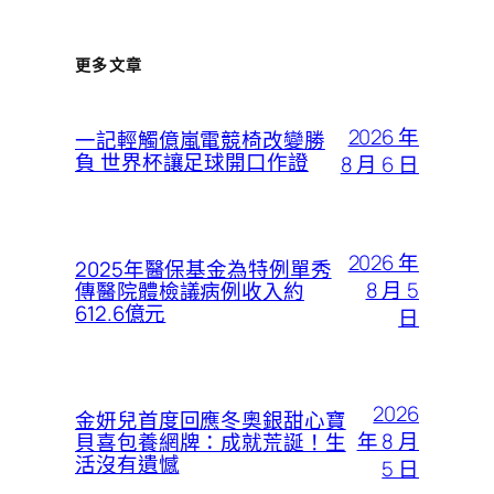
更多文章
2026 年
一記輕觸億嵐電競椅改變勝
負 世界杯讓足球開口作證
8 月 6 日
2026 年
2025年醫保基金為特例單秀
8 月 5
傳醫院體檢議病例收入約
612.6億元
日
2026
金妍兒首度回應冬奧銀甜心寶
年 8 月
貝喜包養網牌：成就荒誕！生
活沒有遺憾
5 日