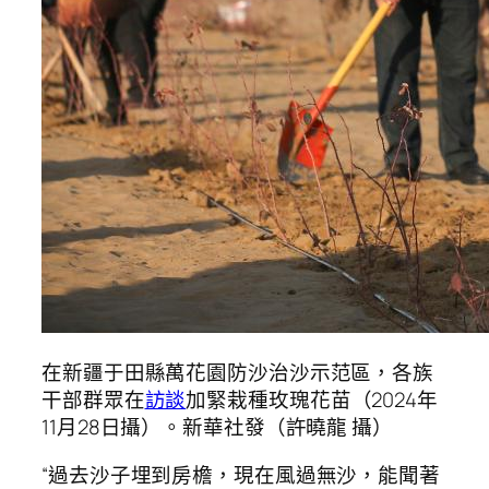
在新疆于田縣萬花園防沙治沙示范區，各族
干部群眾在
訪談
加緊栽種玫瑰花苗（2024年
11月28日攝）。新華社發（許曉龍 攝）
“過去沙子埋到房檐，現在風過無沙，能聞著