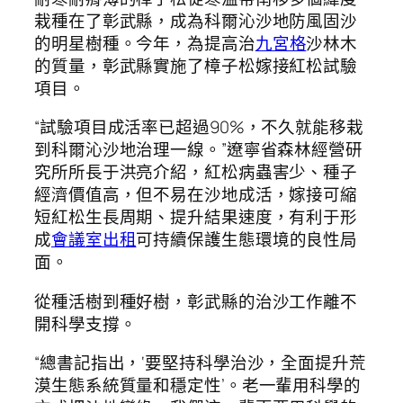
栽種在了彰武縣，成為科爾沁沙地防風固沙
的明星樹種。今年，為提高治
九宮格
沙林木
的質量，彰武縣實施了樟子松嫁接紅松試驗
項目。
“試驗項目成活率已超過90%，不久就能移栽
到科爾沁沙地治理一線。”遼寧省森林經營研
究所所長于洪亮介紹，紅松病蟲害少、種子
經濟價值高，但不易在沙地成活，嫁接可縮
短紅松生長周期、提升結果速度，有利于形
成
會議室出租
可持續保護生態環境的良性局
面。
從種活樹到種好樹，彰武縣的治沙工作離不
開科學支撐。
“總書記指出，‘要堅持科學治沙，全面提升荒
漠生態系統質量和穩定性’。老一輩用科學的