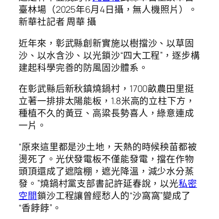
臺林場（2025年6月4日攝，無人機照片）。
新華社記者 周華 攝
近年來，彰武縣創新實施以樹擋沙、以草固
沙、以水含沙、以光鎖沙“四大工程”，逐步構
建起科學完善的防風固沙體系。
在彰武縣后新秋鎮燒鍋村，1700畝農田里挺
立著一排排太陽能板，1.8米高的立柱下方，
種植不久的黃豆、高粱長勢喜人，綠意連成
一片。
“原來這里都是沙土地，天熱的時候秧苗都被
燙死了。光伏發電板不僅能發電，擋在作物
頭頂還成了遮陰棚，遮光降溫，減少水分蒸
發。”燒鍋村黨支部書記許延春說，以光
私密
空間
鎖沙工程讓曾經愁人的“沙窩窩”變成了
“香餑餑”。