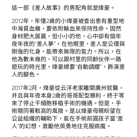
這一部《差人故事》的男配角就是煒豪。
2012年，年僅2歲的小煒豪被查出患有重型地
中海貧血癥，要依附輸血來保持性命。固然
身材肥大孱羸，但小小的他，心中卻有個年
夜年夜的“差人夢”。在他眼里，差人是公理與
剛強的化身，能帶來無限的氣力。所以，在
他為數未幾的、可以跟村里的同齡伙伴一路
遊玩的時光里，煒豪總要“自動請纓”，飾演差
人的腳色。
2017年2月，煒豪從云浮老家離開廣州就醫，
并且與年夜本身2歲的哥哥配型勝利，終于等
來了停止干細胞移植手術的機遇。但是，手
術隨同著較高的風險。是以煒豪母親盼望在
公益組織的輔助下，能在手術前圓孩子當“差
人”的幻想，激勵他英勇地往克服病魔。