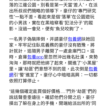
落的江邊公園。別看是第一天當“差人”，在派
出所叔叔們簡略的領導下，豪仔的“專門研究
性”一點不差。看起來是個“落單”在公園遊玩
的小男孩，實在在黑暗察看“犯法分子”的蹤
影。沒過一會兒，便有“魚兒咬鉤”了。
一名男子偽裝摔倒，并請豪仔
包養網
扶她回
家。牢牢記住臥底義務的豪仔沒有猶豫，將
計就計，追隨男子離開了一處倉庫門口。這
時，倉庫
包養app
里忽然沖出幾名壯漢，來勢
洶洶，那時就把他綁了起來，關進了“小黑屋”
里。讓“劫匪”們意想不到的是，此次倒是
包養
網
引“警”進室了。豪仔心中暗暗高興：一切都
依照打算停止。
“這幾個確定能買個好價格……”門外“劫匪”們的
說話聲垂垂遠往。確認他們分開之后，豪仔
摸出了躲在身上的手機，開端給派出所的“同