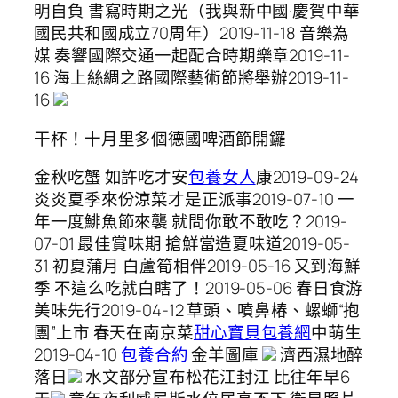
明自負 書寫時期之光（我與新中國·慶賀中華
國民共和國成立70周年）2019-11-18 音樂為
媒 奏響國際交通一起配合時期樂章2019-11-
16 海上絲綢之路國際藝術節將舉辦2019-11-
16
干杯！十月里多個德國啤酒節開鑼
金秋吃蟹 如許吃才安
包養女人
康2019-09-24
炎炎夏季來份涼菜才是正派事2019-07-10 一
年一度鯡魚節來襲 就問你敢不敢吃？2019-
07-01 最佳賞味期 搶鮮當造夏味道2019-05-
31 初夏蒲月 白蘆筍相伴2019-05-16 又到海鮮
季 不這么吃就白瞎了！2019-05-06 春日食游
美味先行2019-04-12 草頭、噴鼻椿、螺螄“抱
團”上市 春天在南京菜
甜心寶貝包養網
中萌生
2019-04-10
包養合約
金羊圖庫
濟西濕地醉
落日
水文部分宣布松花江封江 比往年早6