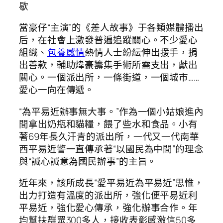
歇
當豪仔“主演”的《差人故事》于各類媒體播出
后，在社會上激發普遍追蹤關心。不少愛心
組織、
包養感情
熱情人士紛紜伸出援手，捐
出善款，輔助煒豪籌集手術所需支出，獻出
關心。一個派出所，一條街道，一個城市……
愛心一向在傳遞。
“為平易近辦事無大事。”作為一個小姑娘進內
間拿出奶瓶和貓糧，餵了些水和食品。小有
著69年長久汗青的派出所，一代又一代南華
西平易近警一直傳承著“以國民為中間”的理念
與“誠心誠意為國民辦事”的主旨。
近年來，該所成長“愛平易近為平易近”思惟，
出力打造有溫度的派出所，強化便平易近利
平易近，強化愛心傳承，強化辦事合作。年
均幫扶群眾300多人，接收表彰感激信50多