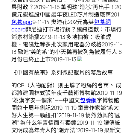
果財政？2019-11-15 董明珠“造芯”再出手！20
億元擬進股中國最年夜LED芯片制造廠商201
包養app
9-11-14 奧迪花202元為英
包養網
dcard
菲尼迪打市場行銷？騰訊道歉：市場行
銷素材錯播2019-11-13 多地抽檢：吸油煙
機、電磁灶等多批次家用電器分歧格2019-11-
13 融進“美的系”的小天鵝再被列為被履行人 6
月份已終止上市2019-11-13
《中國有故事》系列微記載片的幕后故事
的CP（人物配對）則主導了粉絲的會商。 成
都將建園林式張年夜千藝術博物館2019-11-19
“為漢字安一個家”——中國文
包養網
字博物館
開館十周年側記2019-11-19 童書作家談“系大
好人生第一顆紐扣”2019-11-19 悄然勃興的“國
潮” 為什么年青情面有獨鐘2019-11-19 讓傳統
文明成為年青人的“潮弄法”2019-11-19 果斷文