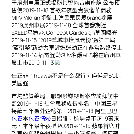
于廣州車展正式揭秘其智能音樂座艙 公布預
售價2019-11-18 首款年夜型貴氣奢華商務
MPV Viloran領銜 上汽民眾民眾brand參展
2019廣州車展2019-11-18 全球首發期近
EXEED星途VX Concept Cardesign草圖曝光
2019-11-15 “2019羊城車壇風云榜”暨第三屆
“藍引擎”新動力車評選運動正在非常熱絡停止
2019-11-14 插電混動SUV名爵eHS將在廣州車
展上市2019-11-13
任正非：huawei不是什么都行，僅僅是5G比
美國強
市場監管總局：聯想涉嫌壟斷案查詢拜訪中
斷2019-11-18 社會義務成長排名：中國三星
持續七年獲外企榜第一2019-11-18 阿里巴巴
包養
本
包養情婦
日招股，進場費不超1.9萬港
元，本年最年夜型IPO2019-11-15 蘋果首席財
政官的慈悲午餐開拍！一小時聚餐，搞懂蘋