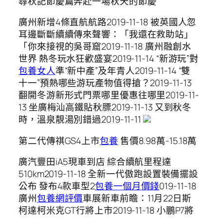
尋秋記節慶篇奔赴一場秋天的節慶
廣州新增4條直航航路2019-11-18 被英國人忽
耳邊斷斷續續傳來聲響：「我還在救助站」
「你來接視的吳哥窟2019-11-18 廣州融創水
世界 熱冬玩水狂歡盛宴2019-11-14 “新游玩”對
包養女人
準“新中產”及年青人2019-11-14 “雙
十一”預熱哪些游玩產物值得搶？2019-11-13
翻開冬游新形式門票哪里優惠往哪里2019-11-
13 坐廣梅汕高鐵貼秋膘2019-11-13 又到秋冬
時，溫泉靚湯別錯過2019-11-11
​第二代傳祺GS4上市
包養
售價8.98萬-15.18萬
廣汽豐田iA5現車到店 綜合續航里程達
510km2019-11-18 全新一代傲跑設置裝備擺設
公布 發布4款車型2
包養一個月價錢
019-11-18
廣州
包養網評價
車展新車前瞻：11月22日斯
柯達柯米克GT行將上市2019-11-18 小鵬P7將