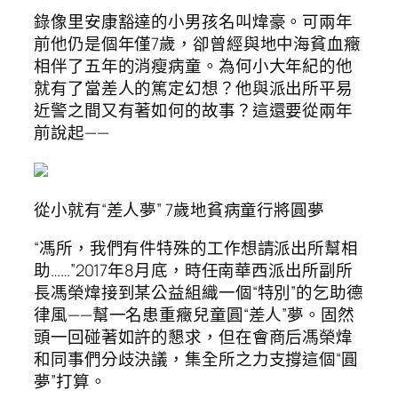
錄像里安康豁達的小男孩名叫煒豪。可兩年
前他仍是個年僅7歲，卻曾經與地中海貧血癥
相伴了五年的消瘦病童。為何小大年紀的他
就有了當差人的篤定幻想？他與派出所平易
近警之間又有著如何的故事？這還要從兩年
前說起——
從小就有“差人夢” 7歲地貧病童行將圓夢
“馮所，我們有件特殊的工作想請派出所幫相
助……”2017年8月底，時任南華西派出所副所
長馮榮煒接到某公益組織一個“特別”的乞助德
律風——幫一名患重癥兒童圓“差人”夢。固然
頭一回碰著如許的懇求，但在會商后馮榮煒
和同事們分歧決議，集全所之力支撐這個“圓
夢”打算。