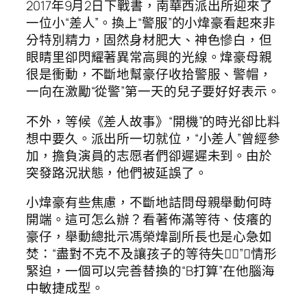
2017年9月2日下戰書，南華西派出所迎來了
一位小“差人”。換上“警服”的小煒豪看起來非
分特別精力，固然身材肥大、神色慘白，但
眼睛里卻閃耀著異常高興的光線。煒豪母親
很是衝動，不斷地幫豪仔收拾警服、警帽，
一向在激勵“從警”第一天的兒子要好好表示。
不外，等候《差人故事》“開機”的時光卻比料
想中要久。派出所一切就位，“小差人”曾經參
加，擔負演員的志愿者們卻遲遲未到。由於
突發路況狀態，他們被延誤了。
小煒豪有些焦慮，不斷地詰問母親舉動何時
開端。這可怎么辦？看著佈滿等待、伎癢的
豪仔，舉動總批示馮榮煒副所長也是心急如
焚：“盡對不克不及讓孩子的等待失！”，情形
緊迫，一個可以完善替換的“B打算”在他腦海
中敏捷成型。