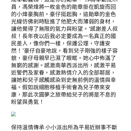
員，馮榮煒將一枚金色的勛章掛在凱旋而回
的小煒豪胸前。豪仔挺起胸，這勛章的金色
光線仿佛剎時駐進了他肥大而薄弱的身材，
讓他覺得了無限的氣力與盼望。“感謝差人叔
叔！長年夜以后我必定要成為一名真正的國
民差人，像你們一樣，保護公理，守護安
然！”豪仔自豪地說。看到兒子剛強的樣子容
貌，豪仔母親早已濕了眼眶。她心中佈滿了
無窮的感謝。感激南華西派出所，感激平易
近警們及家眷，感激熱情介入的全部鄰居，
讓她和兒子感觸感染到史無前例的溫情與幸
福。假如說細胞移植手術會為兒子帶來安
康，那此次圓夢之旅帶給兒子的將是不息的
盼望與勇氣！
保持溫情傳承 小小派出所為平易近辦事不斷