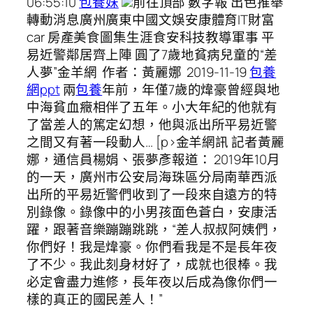
06:55:10
包養妹
前往頂部 數字報 出色推舉
轉動消息廣州廣東中國文娛安康體育IT財富
car 房產美食圖集生涯食安科技教導軍事 平
易近警鄰居齊上陣 圓了7歲地貧病兒童的“差
人夢”金羊網 作者：黃麗娜 2019-11-19
包養
網ppt
兩
包養
年前，年僅7歲的煒豪曾經與地
中海貧血癥相伴了五年。小大年紀的他就有
了當差人的篤定幻想，他與派出所平易近警
之間又有著一段動人… [p>金羊網訊 記者黃麗
娜，通信員楊娟、張夢彥報道： 2019年10月
的一天，廣州市公安局海珠區分局南華西派
出所的平易近警們收到了一段來自遠方的特
別錄像。錄像中的小男孩面色蒼白，安康活
躍，跟著音樂蹦蹦跳跳，“差人叔叔阿姨們，
你們好！我是煒豪。你們看我是不是長年夜
了不少。我此刻身材好了，成就也很棒。我
必定會盡力進修，長年夜以后成為像你們一
樣的真正的國民差人！”