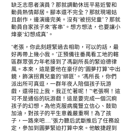
缺乏志愿者演員？那就調動休班平易近警和
動員熱情鄰居。腳本還不完全？那就現場姑
且創作，邊演邊完美。沒有“被拐兒童”？那就
動員自家孩子來“客串”。想方想法，也要讓小
煒豪“幻想成真”。
“老張，你此刻趕緊過去相助，可以的話，最
好再帶上幾小我。”正預備往番禺看工地的轄
區群眾張力年老接到了馮副所長的緊迫德律
風。本來，這是要他在豪仔的“圓夢打算”中出
鏡，飾演拐賣兒童的“綁匪”。“馮所長，你們
派出所可真逗，一群年夜人陪個孩子玩游
戲，還得拉上我，我正忙著呢！”“老張啊！這
可不是通俗的玩游戲！這是要完成一個沉痾
孩子的幻想，為他克服病魔豎立信心、鼓勁
加油，對孩子的平生意義嚴重啊！為了孩
子，一路來吧……”張力聽后武斷推后了任務設
定，參加到圓夢緊迫打算中來。他敏捷趕到