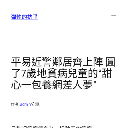
跳
至
彈性的抗爭
主
要
內
容
平易近警鄰居齊上陣 圓
了7歲地貧病兒童的“甜
心一包養網差人夢”
作者:
admin
分類: