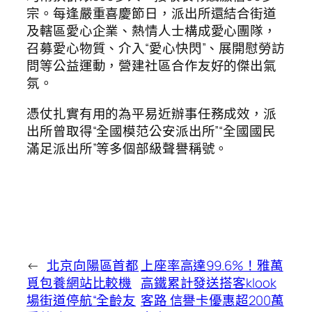
宗。每逢嚴重喜慶節日，派出所還結合街道
及轄區愛心企業、熱情人士構成愛心團隊，
召募愛心物質、介入“愛心快閃”、展開慰勞訪
問等公益運動，營建社區合作友好的傑出氣
氛。
憑仗扎實有用的為平易近辦事任務成效，派
出所曾取得“全國模范公安派出所”“全國國民
滿足派出所”等多個部級聲譽稱號。
←
北京向陽區首都
上座率高達99.6%！雅萬
覓包養網站比較機
高鐵累計發送搭客klook
場街道停航“全齡友
客路 信譽卡優惠超200萬