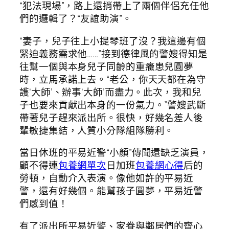
“犯法現場”，路上還捎帶上了兩個伴侶充任他
們的邏輯了？“友誼助演”。
“妻子，兒子往上小提琴班了沒？我這邊有個
緊迫義務需求他……”接到德律風的警嫂得知是
往幫一個與本身兒子同齡的重癥患兒圓夢
時，立馬承諾上去。“老公，你天天都在為守
護‘大師’、辦事‘大師’而盡力。此次，我和兒
子也要來貢獻出本身的一份氣力。”警嫂武斷
帶著兒子趕來派出所。很快，好幾名差人後
輩敏捷集結，人質小分隊組隊勝利。
當日休班的平易近警“小顏”傳聞還缺乏演員，
顧不得連
包養網單次
日加班
包養網心得
后的
勞頓，自動介入表演。像他如許的平易近
警，還有好幾個。能幫孩子圓夢，平易近警
們感到值！
有了派出所平易近警、家眷與鄰居們的齊心