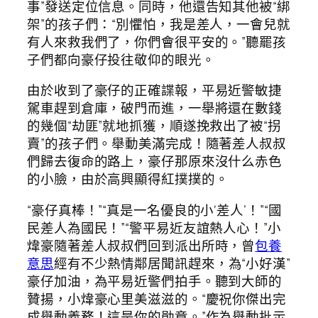
事”發送定位信息。同時，他還告知其他被“綁
架”的孩子們：“別懼怕，我是差人，一會兒就
有人來救我們了，你們會很平安的。”聽罷孩
子們都向豪仔投往敬仰的眼光。
由於收到了豪仔的正確諜報，平易近警敏捷
駕車趕到倉庫，破門而進，一舉將還在數錢
的幾個“劫匪”就地抓獲，順遂挽救出了被“拐
賣”的孩子們。舉動美滿完成！隨著差人叔叔
們歸去復命的路上，豪仔那原來沒什么赤色
的小臉，由於高興顯得紅撲撲的。
“豪仔真棒！”“真是一名優良的小‘差人’！”“國
民差人為國民！”“警平易近友誼熱人心！”小
煒豪隨著差人叔叔們回到派出所時，曾
包養
意思
經有不少熱情鄰居聞訊趕來，為“小好漢”
豪仔加油，為平易近警們拍手。聽到大師的
贊揚，小煒豪心里美滋滋的。“慶祝你傑出完
成舉動義務！這是你的勛章。”作為舉動批示