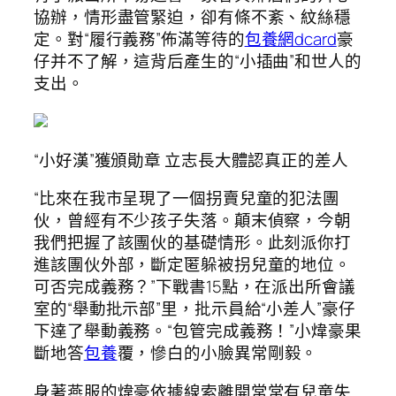
協辦，情形盡管緊迫，卻有條不紊、紋絲穩
定。對“履行義務”佈滿等待的
包養網dcard
豪
仔并不了解，這背后產生的“小插曲”和世人的
支出。
“小好漢”獲頒勛章 立志長大體認真正的差人
“比來在我市呈現了一個拐賣兒童的犯法團
伙，曾經有不少孩子失落。顛末偵察，今朝
我們把握了該團伙的基礎情形。此刻派你打
進該團伙外部，斷定匿躲被拐兒童的地位。
可否完成義務？”下戰書15點，在派出所會議
室的“舉動批示部”里，批示員給“小差人”豪仔
下達了舉動義務。“包管完成義務！”小煒豪果
斷地答
包養
覆，慘白的小臉異常剛毅。
身著燕服的煒豪依據線索離開常常有兒童失