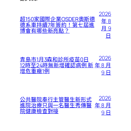
2026
超150家國際企業OSDER奧斯德
年 8
德系車持續7年簽約！第七屆進
月 9
博會有哪些新亮點？
日
2026
青島市1月3森和診所疫苗0日
年 8 月
12時至24時無新增確認病例 新
增危重癥1例
9 日
2026
公共醫院奉行主管醫生新形式
年 8 月
進院治療只與一名醫生秀傳醫
院健康檢查對接
9 日