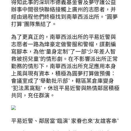
得知此事的深圳市德義基金會及夢守護公益
辦事中間很快聯絡接觸上廣州的志愿者，并
經由過程他們終極找到南華西派出所。“圓夢
打算”團隊集結了。
為了更真正的，南華西派出所的平易近警與
志愿者一路為煒豪定做警服和警帽，謀劃編
寫腳本，為他“量身定制”了一部“少年差人智
救被拐兒童”的情形劇。在不影響派出所正常
勤務的情形下，南華西派出所充足應用本身
上風與現有資本，積極為圓夢打算做預備：
會議室成了“舉動批示部”，轄區某倉庫變身
“犯法黑窩點”，休班平易近警與熱情鄰居積極
共同，充任群演。
平易近警、鄰居當“臨演” 家眷也來“友誼客串”