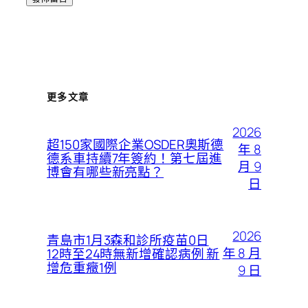
更多文章
2026
超150家國際企業OSDER奧斯德
年 8
德系車持續7年簽約！第七屆進
月 9
博會有哪些新亮點？
日
2026
青島市1月3森和診所疫苗0日
年 8 月
12時至24時無新增確認病例 新
增危重癥1例
9 日