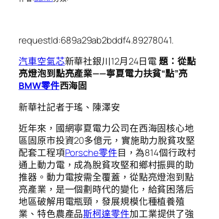
requestId:689a29ab2bddf4.89278041.
汽車空氣芯
新華社銀川12月24日電
題：從點
亮燈泡到點亮產業——寧夏電力扶貧“點”亮
BMW零件
西海固
新華社記者于瑤、陳澤安
近年來，國網寧夏電力公司在西海固核心地
區固原市投資20多億元，實施助力脫貧攻堅
配套工程項
Porsche零件
目，為814個行政村
通上動力電，成為脫貧攻堅和鄉村振興的助
推器。動力電按需全覆蓋，從點亮燈泡到點
亮產業，是一個劃時代的變化，給貧困落后
地區破解用電瓶頸，發展規模化種植養殖
業、特色農產品
斯柯達零件
加工業提供了強