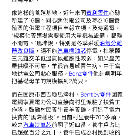
像這樣的養殖基地，近年來同
賓利零件
心縣
新建了16個。同心縣供電公司及時為16個養
殖區的供電工程項目申報立項，及時通電。
“規模化養殖場需要使用大量機械設備，都離
不開電。”馬坤說，特別是冬季采暖
油氣分離
器改良版
，絕不能
汽車機油芯
停電，杜蒙薩
三元雜交羊低溫氣候適應性較弱，如果產羔
屋供暖不可靠，羊很容易感冒生病。由于當
地供電公司貼心服務，
Benz零件
他計劃明年
把基礎母羊的規模擴到2萬只。
而在固原市西吉縣馬灣村，
Bentley零件
國家
電網寧夏電力公司直接向村里派駐了扶貧工
作隊，鼓勵村民養牛養羊養雞，打造了電力
扶貧的“馬灣樣板”。目前村里養牛700多頭，
較之
汽車冷氣芯
前翻了近四番，養牛戶占比
已超過百分之九十，養牛已成為村民創收的