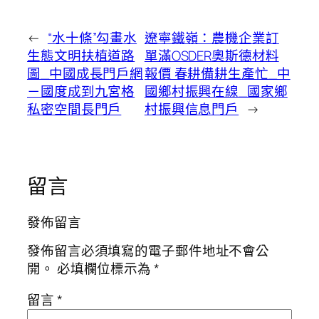
←
“水十條”勾畫水
遼寧鐵嶺：農機企業訂
生態文明扶植道路
單滿OSDER奧斯德材料
圖_中國成長門戶網
報價 春耕備耕生產忙_中
－國度成到九宮格
國鄉村振興在線_國家鄉
私密空間長門戶
村振興信息門戶
→
留言
發佈留言
發佈留言必須填寫的電子郵件地址不會公
開。
必填欄位標示為
*
留言
*