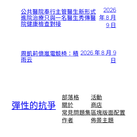
2026
公共醫院奉行主管醫生新形式
年 8 月
進院治療只與一名醫生秀傳醫
院健康檢查對接
9 日
2026 年 8 月 9
周凱莉億嵐電競椅：積
雨云
日
部落格
活動
彈性的抗爭
關於
商店
常見問題集
區塊版面配置
作者
佈景主題