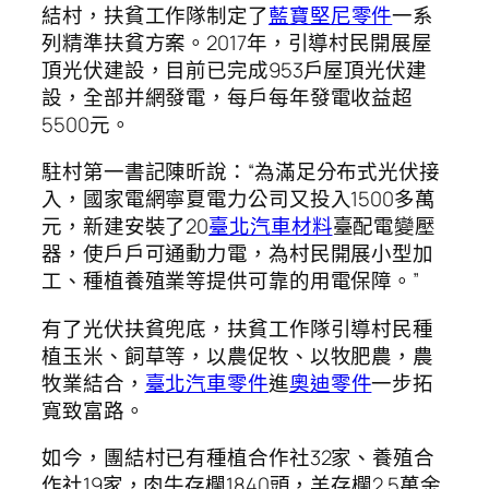
結村，扶貧工作隊制定了
藍寶堅尼零件
一系
列精準扶貧方案。2017年，引導村民開展屋
頂光伏建設，目前已完成953戶屋頂光伏建
設，全部并網發電，每戶每年發電收益超
5500元。
駐村第一書記陳昕說：“為滿足分布式光伏接
入，國家電網寧夏電力公司又投入1500多萬
元，新建安裝了20
臺北汽車材料
臺配電變壓
器，使戶戶可通動力電，為村民開展小型加
工、種植養殖業等提供可靠的用電保障。”
有了光伏扶貧兜底，扶貧工作隊引導村民種
植玉米、飼草等，以農促牧、以牧肥農，農
牧業結合，
臺北汽車零件
進
奧迪零件
一步拓
寬致富路。
如今，團結村已有種植合作社32家、養殖合
作社19家，肉牛存欄1840頭，羊存欄2.5萬余