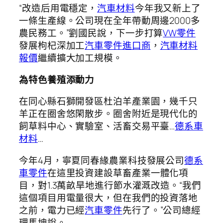
“改造后用電穩定，
汽車材料
今年我又新上了
一條生產線。公司現在全年帶動周邊2000多
農民務工。”劉國民說，下一步打算
VW零件
發展枸杞深加工
汽車零件進口商
，
汽車材料
報價
繼續擴大加工規模。
為特色養殖添動力
在同心縣石獅開發區杜泊羊產業園，幾千只
羊正在圈舍悠閑散步。圈舍附近是現代化的
飼草料中心、實驗室、活畜交易平臺…
德系車
材料
…
今年4月，寧夏同春緣農業科技發展公司
德系
車零件
在這里投資建設草畜產業一體化項
目，對1.3萬畝旱地進行節水灌溉改造。“我們
這個項目用電量很大，但在我們的投資落地
之前，電力已經
汽車零件
先行了。”公司總經
理馬坤說。