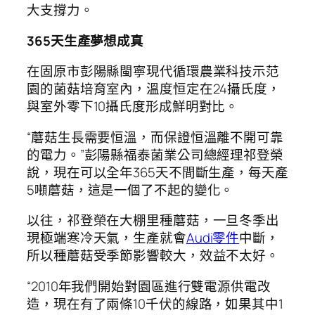
大支撐力。
365天生產夢想成真
在固原市彭陽縣閩寧現代循環農業科技示范
園的菌菇培育室內，溫度恒定在24攝氏度，
與室外零下10攝氏度形成鮮明對比。
“蘑菇生長需要恒溫，而保證恒溫離不開可靠
的電力。”彭陽縣福泰菌業公司總經理祁登榮
說，現在可以全年365天不間斷生產，每天產
5噸蘑菇，這是一個了不起的變化。
以往，祁登榮在大棚里種蘑菇，一旦冬季出
現極端寒冷天氣，生產就會
Audi零件
中斷，
所以種蘑菇受季節影響較大，效益不太好。
“2010年我們開始對園區進行雙電源供電改
造，現在有了兩條10千伏的線路，如果其中1