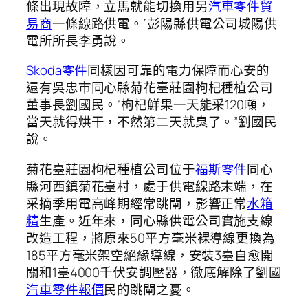
條出現故障，立馬就能切換用另
汽車零件貿
易商
一條線路供電。”彭陽縣供電公司城陽供
電所所長李勇說。
Skoda零件
同樣因可靠的電力保障而心安的
還有吳忠市同心縣菊花臺莊園枸杞種植公司
董事長劉國民。“枸杞鮮果一天能采120噸，
當天就得烘干，不然第二天就臭了。”劉國民
說。
菊花臺莊園枸杞種植公司位于
福斯零件
同心
縣河西鎮菊花臺村，處于供電線路末端，在
采摘季用電高峰期經常跳閘，影響正常
水箱
精
生產。近年來，同心縣供電公司實施支線
改造工程，將原來50平方毫米裸導線更換為
185平方毫米架空絕緣導線，安裝3臺自愈開
關和1臺4000千伏安調壓器，徹底解除了劉國
汽車零件報價
民的跳閘之憂。