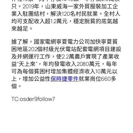
只。2019年，山東威海一家外貿服裝加工企
業入駐團結村，解決120名村民就業。全村人
均可支配收入超1.2萬元，穩定脫貧的底氣越
來越足。
據了解，國家電網寧夏電力公司加快寧夏貧
困地區202個村級光伏電站配套電網項目建設
及并網運行工作，使2.2萬農戶實現了產業收
益“天上來”，年均發電收入2080萬元，每年
可為每個貧困村增加集體經濟收入10萬元以
上，增加公益性
保時捷零件
就業崗位660多
個。
TC:osder9follow7