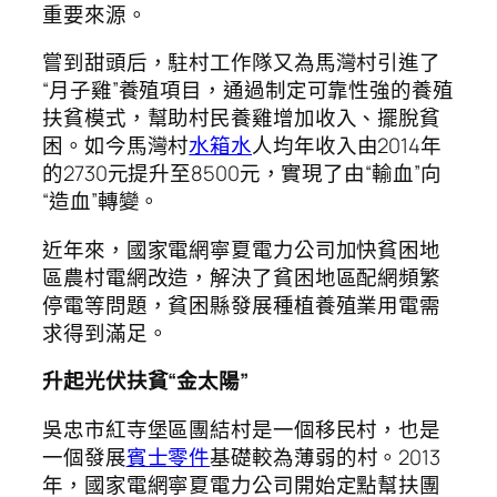
重要來源。
嘗到甜頭后，駐村工作隊又為馬灣村引進了
“月子雞”養殖項目，通過制定可靠性強的養殖
扶貧模式，幫助村民養雞增加收入、擺脫貧
困。如今馬灣村
水箱水
人均年收入由2014年
的2730元提升至8500元，實現了由“輸血”向
“造血”轉變。
近年來，國家電網寧夏電力公司加快貧困地
區農村電網改造，解決了貧困地區配網頻繁
停電等問題，貧困縣發展種植養殖業用電需
求得到滿足。
升起光伏扶貧“金太陽”
吳忠市紅寺堡區團結村是一個移民村，也是
一個發展
賓士零件
基礎較為薄弱的村。2013
年，國家電網寧夏電力公司開始定點幫扶團