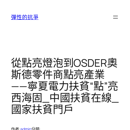
跳
至
彈性的抗爭
主
要
內
容
從點亮燈泡到OSDER奧
斯德零件商點亮產業
——寧夏電力扶貧“點”亮
西海固_中國扶貧在線_
國家扶貧門戶
作者:
admin
分類: