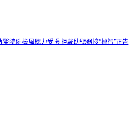
醫院健檢風聽力受損 拒戴助聽器接“掉智”正告