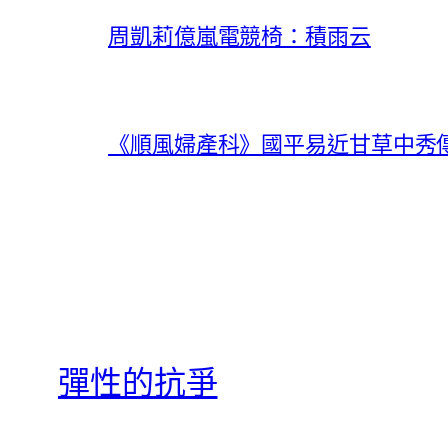
周凱莉億嵐電競椅：積雨云
《順風婦產科》國平易近甘草中秀傳
彈性的抗爭