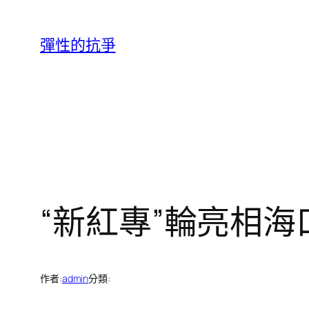
跳
至
彈性的抗爭
主
要
內
容
“新紅專”輪亮相
作者:
admin
分類: