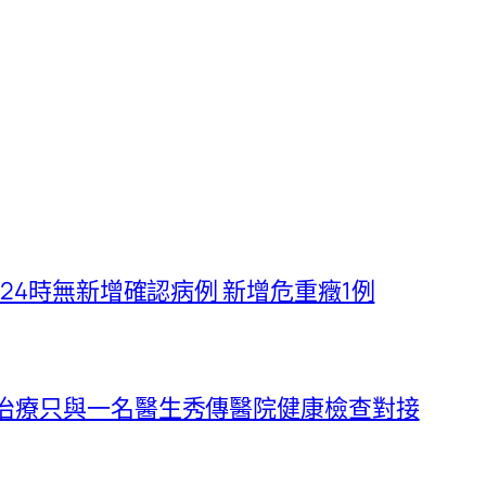
至24時無新增確認病例 新增危重癥1例
院治療只與一名醫生秀傳醫院健康檢查對接