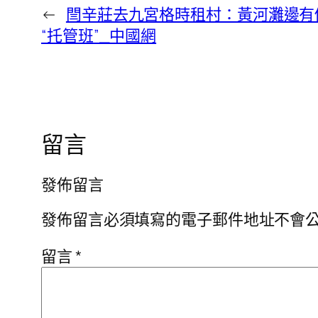
←
閆辛莊去九宮格時租村：黃河灘邊有
“托管班”_中國網
留言
發佈留言
發佈留言必須填寫的電子郵件地址不會
留言
*