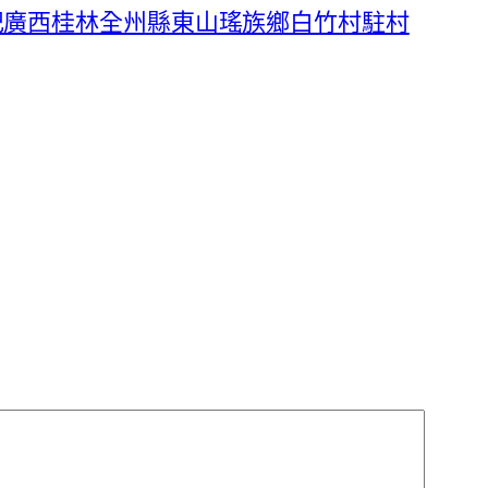
記廣西桂林全州縣東山瑤族鄉白竹村駐村