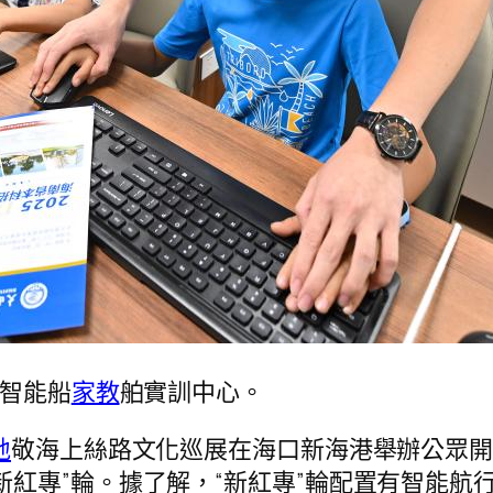
輪智能船
家教
舶實訓中心。
地
敬海上絲路文化巡展在海口新海港舉辦公眾
新紅專”輪。據了解，“新紅專”輪配置有智能航