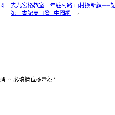
個
去九宮格教室十年駐村路 山村換新顏——
第一書記莫日發_中國網
→
公開。
必填欄位標示為
*