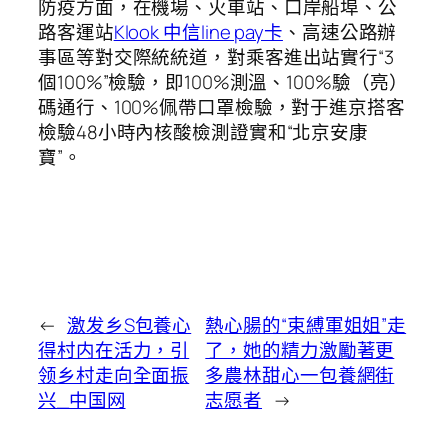
防疫方面，在機場、火車站、口岸船埠、公
路客運站
Klook 中信line pay卡
、高速公路辦
事區等對交際統統道，對乘客進出站實行“3
個100%”檢驗，即100%測溫、100%驗（亮）
碼通行、100%佩帶口罩檢驗，對于進京搭客
檢驗48小時內核酸檢測證實和“北京安康
寶”。
←
激发乡S包養心
熱心腸的“束縛軍姐姐”走
得村内在活力，引
了，她的精力激勵著更
领乡村走向全面振
多農林甜心一包養網街
兴_中国网
志愿者
→