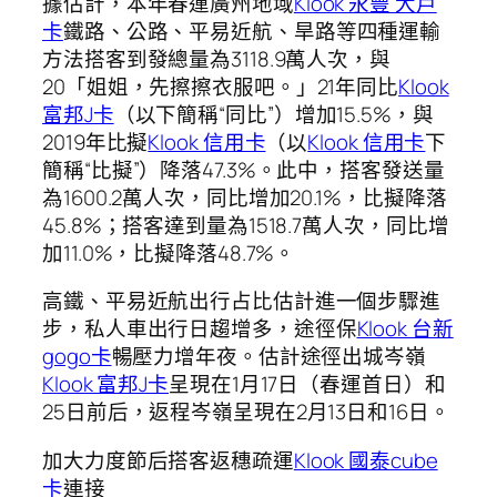
據估計，本年春運廣州地域
Klook 永豐 大戶
卡
鐵路、公路、平易近航、旱路等四種運輸
方法搭客到發總量為3118.9萬人次，與
20「姐姐，先擦擦衣服吧。」21年同比
Klook
富邦J卡
（以下簡稱“同比”）增加15.5%，與
2019年比擬
Klook 信用卡
（以
Klook 信用卡
下
簡稱“比擬”）降落47.3%。此中，搭客發送量
為1600.2萬人次，同比增加20.1%，比擬降落
45.8%；搭客達到量為1518.7萬人次，同比增
加11.0%，比擬降落48.7%。
高鐵、平易近航出行占比估計進一個步驟進
步，私人車出行日趨增多，途徑保
Klook 台新
gogo卡
暢壓力增年夜。估計途徑出城岑嶺
Klook 富邦J卡
呈現在1月17日（春運首日）和
25日前后，返程岑嶺呈現在2月13日和16日。
加大力度節后搭客返穗疏運
Klook 國泰cube
卡
連接