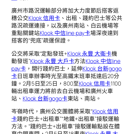
廣州市路況運輸部分將加大力度節后搭客返
穗公交
Klook 信用卡
、出租、踐約巴士等公共
路況疏運連接，以及廣州南站、白云機場等
重點關鍵站
Klook 中信line pay卡
場深夜達到
搭客的“兜底”疏運保證。
公交將采取“定點發班+
Klook 永豐 大衛卡
機
動發班”
Klook 永豐 大戶卡
方法
Klook 中信line
pay卡
，開行踐約巴士，延伸
Klook 台新gogo
卡
日班車辦事時光至高鐵末班車抵達后20分
鐘。2月5日至25日，800至
Klook 信用卡
1100
輛出租車運力將前去白云機場和廣州火車
站、
Klook 台新gogo卡
東站、南站。
岑嶺時代，廣州公交團體將采取“
Klook 信用
卡
踐約巴士+出租車”“地鐵+出租車”接駁運輸
方法。“踐約巴士+出租車”接駁運輸點設在體
育中間東門，2月5日至18晝夜
Klook 永豐 大