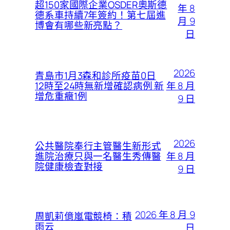
超150家國際企業OSDER奧斯德
年 8
德系車持續7年簽約！第七屆進
月 9
博會有哪些新亮點？
日
2026
青島市1月3森和診所疫苗0日
年 8 月
12時至24時無新增確認病例 新
增危重癥1例
9 日
2026
公共醫院奉行主管醫生新形式
年 8 月
進院治療只與一名醫生秀傳醫
院健康檢查對接
9 日
2026 年 8 月 9
周凱莉億嵐電競椅：積
雨云
日