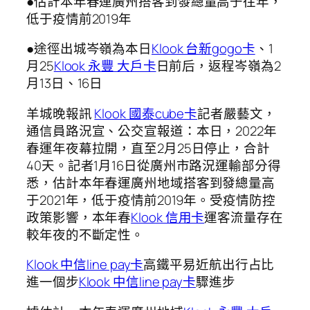
●估計本年春運廣州搭客到發總量高于往年，
低于疫情前2019年
●途徑出城岑嶺為本日
Klook 台新gogo卡
、1
月25
Klook 永豐 大戶卡
日前后，返程岑嶺為2
月13日、16日
羊城晚報訊
Klook 國泰cube卡
記者嚴藝文，
通信員路況宣、公交宣報道：本日，2022年
春運年夜幕拉開，直至2月25日停止，合計
40天。記者1月16日從廣州市路況運輸部分得
悉，估計本年春運廣州地域搭客到發總量高
于2021年，低于疫情前2019年。受疫情防控
政策影響，本年春
Klook 信用卡
運客流量存在
較年夜的不斷定性。
Klook 中信line pay卡
高鐵平易近航出行占比
進一個步
Klook 中信line pay卡
驟進步