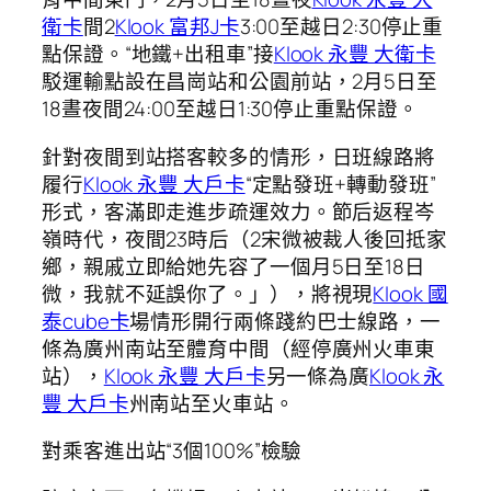
衛卡
間2
Klook 富邦J卡
3:00至越日2:30停止重
點保證。“地鐵+出租車”接
Klook 永豐 大衛卡
駁運輸點設在昌崗站和公園前站，2月5日至
18晝夜間24:00至越日1:30停止重點保證。
針對夜間到站搭客較多的情形，日班線路將
履行
Klook 永豐 大戶卡
“定點發班+轉動發班”
形式，客滿即走進步疏運效力。節后返程岑
嶺時代，夜間23時后（2宋微被裁人後回抵家
鄉，親戚立即給她先容了一個月5日至18日
微，我就不延誤你了。」），將視現
Klook 國
泰cube卡
場情形開行兩條踐約巴士線路，一
條為廣州南站至體育中間（經停廣州火車東
站），
Klook 永豐 大戶卡
另一條為廣
Klook 永
豐 大戶卡
州南站至火車站。
對乘客進出站“3個100%”檢驗