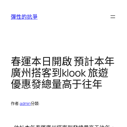
跳
至
彈性的抗爭
主
要
內
容
春運本日開啟 預計本年
廣州搭客到klook 旅遊
優惠發總量高于往年
作者:
admin
分類: