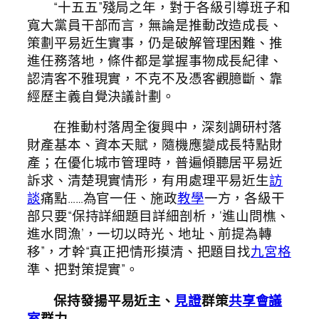
“十五五”殘局之年，對于各級引導班子和
寬大黨員干部而言，無論是推動改造成長、
策劃平易近生實事，仍是破解管理困難、推
進任務落地，條件都是掌握事物成長紀律、
認清客不雅現實，不克不及憑客觀臆斷、靠
經歷主義自覺決議計劃。
在推動村落周全復興中，深刻調研村落
財產基本、資本天賦，隨機應變成長特點財
產；在優化城市管理時，普遍傾聽居平易近
訴求、清楚現實情形，有用處理平易近生
訪
談
痛點……為官一任、施政
教學
一方，各級干
部只要“保持詳細題目詳細剖析，‘進山問樵、
進水問漁’，一切以時光、地址、前提為轉
移”，才幹“真正把情形摸清、把題目找
九宮格
準、把對策提實”。
保持發揚平易近主、
見證
群策
共享會議
室
群力