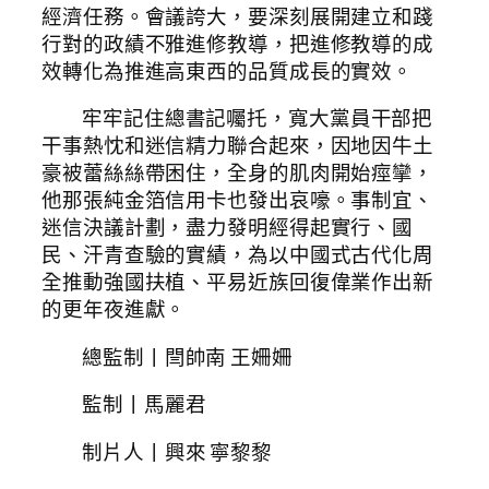
經濟任務。會議誇大，要深刻展開建立和踐
行對的政績不雅進修教導，把進修教導的成
效轉化為推進高東西的品質成長的實效。
牢牢記住總書記囑托，寬大黨員干部把
干事熱忱和迷信精力聯合起來，因地因牛土
豪被蕾絲絲帶困住，全身的肌肉開始痙攣，
他那張純金箔信用卡也發出哀嚎。事制宜、
迷信決議計劃，盡力發明經得起實行、國
民、汗青查驗的實績，為以中國式古代化周
全推動強國扶植、平易近族回復偉業作出新
的更年夜進獻。
總監制丨閆帥南 王姍姍
監制丨馬麗君
制片人丨興來 寧黎黎