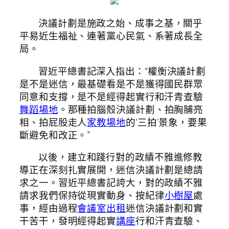
決議計劃是施政之始、成事之基，關乎
平易近生福祉、連著黨心民氣、系著成長全
局。
習近平總書記深入指出：“權衡決議計劃
是不是迷信，最基礎看是不是獲得國民群眾
同意和支撐，是不是經得起實行和汗青查驗
舞蹈場地
。那種拍腦殼決議計劃、拍胸脯亮
相、拍屁股走人
家教場地
的‘三拍’景象，要果
斷避免和改正。”
以後，建立和踐行對的政績不雅進修教
導正在深刻扎實展開，迷信決議計劃是總請
求之一。習近平總書記誇大，對的政績不雅
請求我們保持從現實動身、按紀律
小樹屋
處
事，經由過程
會議室出租
迷信決議計劃和實
干苦干，發明經得起實
講座
行和汗青查驗、