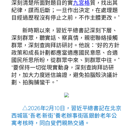
深刻清楚所面對題目的實
九宮格
質，找出其
紀律，謀而后斷；一旦作出決定，在處理題
目經過歷程沒有停止之前，不作主體更改。”
新時期以來，習近平總書記深刻下層、
深刻群眾，聽實話、察真情，親密聯絡接觸
群眾，深刻查詢拜訪研討。他說：“好的方針
政策和成長計劃都應當適應國民意愿、合適
國民所思所盼，從群眾中來、到群眾中往。”
“要保持一切從現實動身，深刻查詢拜訪研
討，加大力度迷信論證，避免拍腦殼決議計
劃、拍胸脯蠻干。”
△2026年2月10日，習近平總書記在北京
西城區“吾老·新街”養老辦事街區銀齡老年公
寓考核時，同白叟們親熱交通。