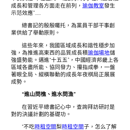
成長和管理各方面走在前列，
瑜伽教室
發生
示范效應”……
總書記的殷殷囑托，為黨員干部干事創
業供給了舉動原則。
這些年來，我國區域成長和諧性穩步加
強，為推進高東西的品質成長積
瑜伽場地
儲
強盛勢能。邁進“十五五”，中國經濟邦畿上各
區域各盡所能、協同發力、攥指成拳，一盤
著眼全局、縱橫聯動的成長年夜棋局正展展
成勢。
“進山問樵、進水問漁”
在習近平總書記心中，查詢拜訪研討是
對的決議計劃的基礎功。
“不吃
時租空間
梨
時租空間
子，怎么了解