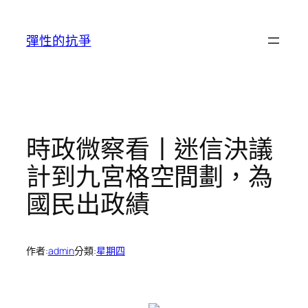
跳
至
彈性的抗爭
主
要
內
容
時政微察看丨迷信決議
計到九宮格空間劃，為
國民出政績
作者:
admin
分類:
星期四