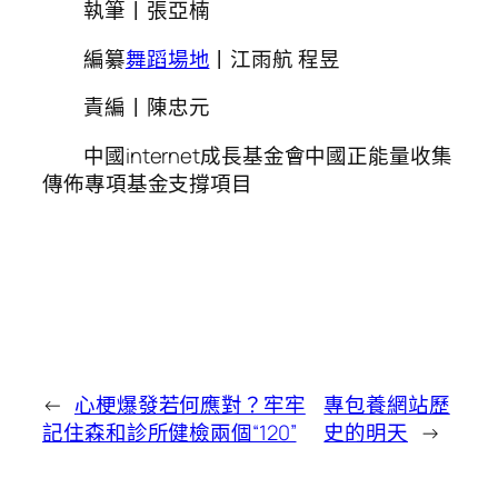
執筆丨張亞楠
編纂
舞蹈場地
丨江雨航 程昱
責編丨陳忠元
中國internet成長基金會中國正能量收集
傳佈專項基金支撐項目
←
心梗爆發若何應對？牢牢
專包養網站歷
記住森和診所健檢兩個“120”
史的明天
→