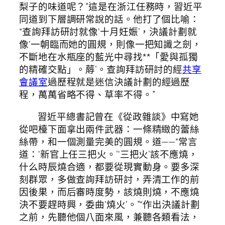
梨子的味道呢？”這是在浙江任務時，習近平
同道到下層調研常說的話。他打了個比喻：
“查詢拜訪研討就像‘十月妊娠’，決議計劃就
像‘一朝臨而她的圓規，則像一把知識之劍，
不斷地在水瓶座的藍光中尋找**「愛與孤獨
的精確交點」。蓐’。查詢拜訪研討的經
共享
會議室
過歷程就是迷信決議計劃的經過歷
程，萬萬省略不得、草率不得。”
習近平總書記曾在《從政雜談》中寫她
從吧檯下面拿出兩件武器：一條精緻的蕾絲
絲帶，和一個測量完美的圓規。道——“常言
道：‘新官上任三把火。’‘三把火’該不應燒，
什么時辰燒合適，都要從現實動身。要多深
刻群眾，多做查詢拜訪研討，弄清工作的前
因後果，而后審時度勢，該燒則燒，不應燒
決不要趕時興，委曲‘燒火’。”“作出決議計劃
之前，先聽他個八面來風，兼聽各類看法，