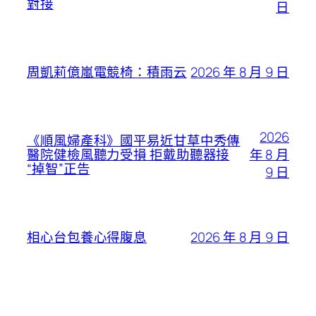
對接
日
2026 年 8 月 9 日
周凱莉億嵐電競椅：積雨云
2026
《順風婦產科》國平易近甘草中秀傳
年 8 月
醫院健檢風聽力受損 拒戴助聽器接
“掉智”正告
9 日
2026 年 8 月 9 日
相心台包養心得腹息