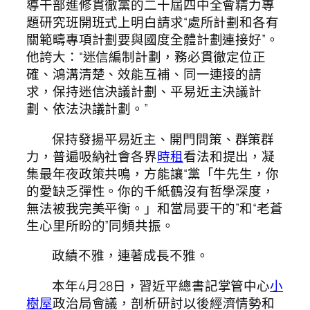
導干部進修貫徹黨的二十屆四中全會精力專
題研究班開班式上明白請求“處所計劃和各有
關範疇專項計劃要與國度全體計劃連接好”。
他誇大：“迷信編制計劃，務必貫徹定位正
確、鴻溝清楚、效能互補、同一連接的請
求，保持迷信決議計劃、平易近主決議計
劃、依法決議計劃。”
保持發揚平易近主、開門問策、群策群
力，普遍吸納社會各界
時租
看法和提出，凝
集最年夜政策共鳴，方能讓“黨「牛先生，你
的愛缺乏彈性。你的千紙鶴沒有哲學深度，
無法被我完美平衡。」和當局要干的”和“老蒼
生心里所盼的”同頻共振。
政績不雅，連著成長不雅。
本年4月28日，習近平總書記掌管中心
小
樹屋
政治局會議，剖析研討以後經濟情勢和