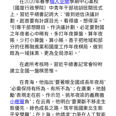
在2020年春季
個人空間
學期中心黨校
（國度行政學院）中青年干部培訓班開班式
上，習近平總書記誇大：“做到迷信決議計
劃，起首要有計謀目光，看得遠、想得深。”
“引導干部想題目、作決議計劃，必定要對國
之年夜者心中稀有，多打年夜算盤、算年夜
賬，少打小算盤、算小賬，善于把地域和部
分的任務融進黨和國度工作年夜棋局，做到
既為一域抹黑、更為全局添彩。”
在處所考核時，習近平總書記常會吩咐
建立全國一盤棋思惟。
在青海，他指出“要著眼全國成長年夜局”
“必需保持有所為、有所不為”；在廣東，他鼓
勵“表現走在前、作示范、挑年夜梁的義務擔
小樹屋
負”；在云南，他明白“要果斷不移走生
態優先、綠色成長之路，筑牢我國東北生態
平安樊籬”；在上海，他請求“力爭在人工智能