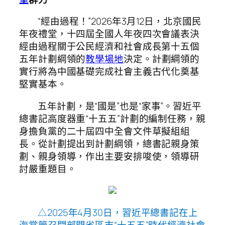
“經由過程！”2026年3月12日，北京國民
年夜禮堂，十四屆全國人年夜四次會議表決
經由過程關于公民經濟和社會成長第十五個
五年計劃綱領的
教學場地
決定。計劃綱領的
實行將為中國基礎完成社會主義古代化奠基
堅實基本。
五年計劃，是“國是”也是“家事”。習近平
總書記高度器重“十五五”計劃的編制任務，親
身擔負黨的二十屆四中全會文件草擬組組
長。從計劃提出到計劃綱領，總書記親身策
劃、親身領導，作出主要安排唆使，領導研
討嚴重題目。
△2025年4月30日，習近平總書記在上
海掌管召開部門省區市“十五五”時代經濟社會