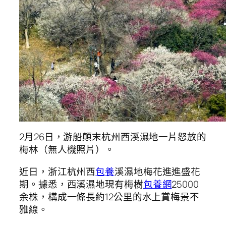
2月26日，游船顛末杭州西溪濕地一片怒放的
梅林（無人機照片）。
近日，浙江杭州西
包養
溪濕地梅花進進盛花
期。據悉，西溪濕地現有梅樹
包養網
25000
余株，構成一條長約12公里的水上賞梅景不
雅線。