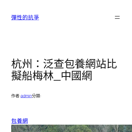
跳
至
彈性的抗爭
主
要
內
容
杭州：泛查包養網站比
擬船梅林_中國網
作者:
admin
分類:
包養網