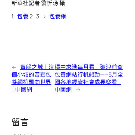
新華社記者 翁忻旸 攝
1
包養
2 3 >
包養網
←
寶躲之城丨這
穩中求進每月看丨破浪前查
個小城的音查包
包養網站行帆船勁——5月全
養網符飄向世界
國各地經濟社會成長察看_
_中國網
中國網
→
留言