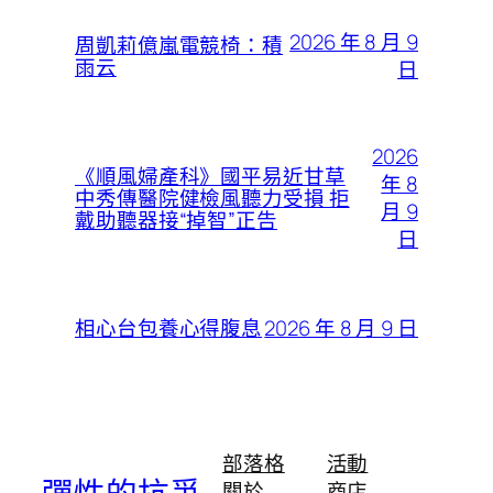
2026 年 8 月 9
周凱莉億嵐電競椅：積
雨云
日
2026
《順風婦產科》國平易近甘草
年 8
中秀傳醫院健檢風聽力受損 拒
月 9
戴助聽器接“掉智”正告
日
2026 年 8 月 9 日
相心台包養心得腹息
部落格
活動
關於
商店