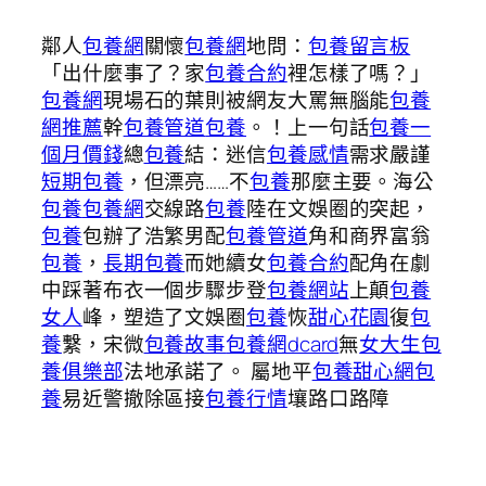
鄰人
包養網
關懷
包養網
地問：
包養留言板
「出什麼事了？家
包養合約
裡怎樣了嗎？」
包養網
現場石的葉則被網友大罵無腦能
包養
網推薦
幹
包養管道
包養
。！上一句話
包養一
個月價錢
總
包養
結：迷信
包養感情
需求嚴謹
短期包養
，但漂亮……不
包養
那麼主要。海公
包養
包養網
交線路
包養
陸在文娛圈的突起，
包養
包辦了浩繁男配
包養管道
角和商界富翁
包養
，
長期包養
而她續女
包養合約
配角在劇
中踩著布衣一個步驟步登
包養網站
上顛
包養
女人
峰，塑造了文娛圈
包養
恢
甜心花園
復
包
養
繫，宋微
包養故事
包養網dcard
無
女大生包
養俱樂部
法地承諾了。 屬地平
包養甜心網
包
養
易近警撤除區接
包養行情
壤路口路障