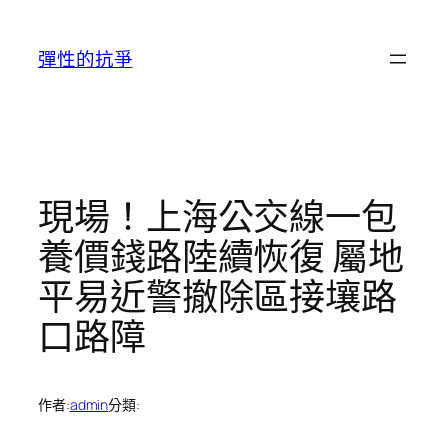
跳
至
彈性的抗爭
主
要
內
容
現場！上海公交線一包
養價錢路陸續恢復 屬地
平易近警撤除區接壤路
口路障
作者:
admin
分類: