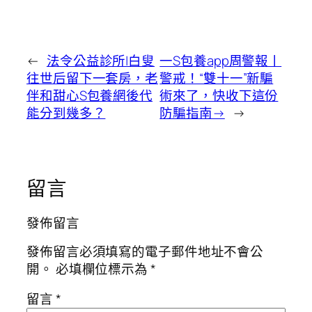
←
法令公益診所|白叟
一S包養app周警報丨
往世后留下一套房，老
警戒！“雙十一”新騙
伴和甜心S包養網後代
術來了，快收下這份
能分到幾多？
防騙指南→
→
留言
發佈留言
發佈留言必須填寫的電子郵件地址不會公
開。
必填欄位標示為
*
留言
*