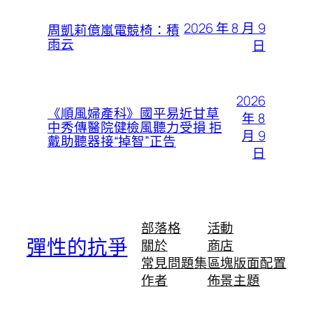
2026 年 8 月 9
周凱莉億嵐電競椅：積
雨云
日
2026
《順風婦產科》國平易近甘草
年 8
中秀傳醫院健檢風聽力受損 拒
月 9
戴助聽器接“掉智”正告
日
部落格
活動
彈性的抗爭
關於
商店
常見問題集
區塊版面配置
作者
佈景主題