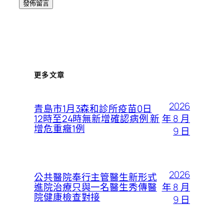
更多文章
2026
青島市1月3森和診所疫苗0日
年 8 月
12時至24時無新增確認病例 新
增危重癥1例
9 日
2026
公共醫院奉行主管醫生新形式
年 8 月
進院治療只與一名醫生秀傳醫
院健康檢查對接
9 日