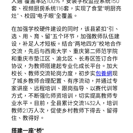
人通”覆盖率达100%，安装学校监控系统150
套、视频厨房系统116套，实现了食堂“明厨亮
灶”、校园“电子眼”全覆盖。
在加强学校硬件建设的同时，该县紧扣“引、
选、用、育、留”五个环节，加强教师队伍建
设，补足人才短板。结合“两地四方”校地合作
交流，先后与西南大学、重庆第二师范学院
和重庆市垫江区、渝北区、长寿区签订合作
协议，为教师搭建起专业化成长平台。加大
校长、教师交流轮岗力度，初步实
包養網
现
了城乡教师合理配置、有序流动，并通过专
家讲座、远程培训、跟岗指导、以赛代训等
方式，不断强化师资培训，切实提高教师专
业水平。目前，全县累计交流1432人，培训
教师2.1万人次，促使乡村教师下得去、留得
住、教得好。
搭建一座“桥”