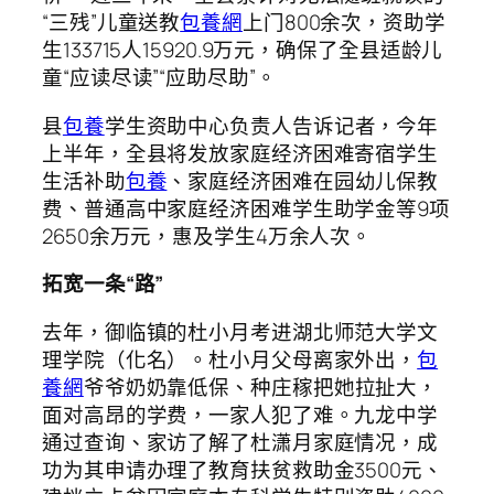
“三残”儿童送教
包養網
上门800余次，资助学
生133715人15920.9万元，确保了全县适龄儿
童“应读尽读”“应助尽助”。
县
包養
学生资助中心负责人告诉记者，今年
上半年，全县将发放家庭经济困难寄宿学生
生活补助
包養
、家庭经济困难在园幼儿保教
费、普通高中家庭经济困难学生助学金等9项
2650余万元，惠及学生4万余人次。
拓宽一条“路”
去年，御临镇的杜小月考进湖北师范大学文
理学院（化名）。杜小月父母离家外出，
包
養網
爷爷奶奶靠低保、种庄稼把她拉扯大，
面对高昂的学费，一家人犯了难。九龙中学
通过查询、家访了解了杜潇月家庭情况，成
功为其申请办理了教育扶贫救助金3500元、