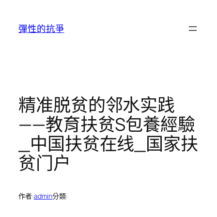
跳
至
彈性的抗爭
主
要
內
容
精准脱贫的邻水实践
——教育扶贫S包養經驗
_中国扶贫在线_国家扶
贫门户
作者:
admin
分類: