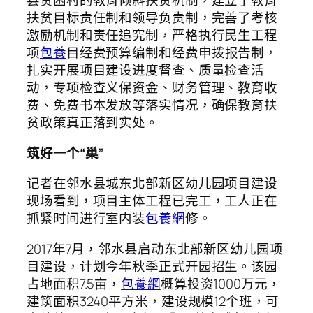
县贫困村的教育倾斜扶贫机制，建立了教育
扶贫目标责任制和领导负责制，完善了考核
激励机制和责任追究制，严格执行民生工程
项
包養
目经费预算编制和经费申拨报告制，
扎实开展项目建设进度督查、质量检查活
动，专项检查义保资金、财务管理、教育收
费、免费书本发放等落实情况，确保教育扶
贫政策真正落到实处。
筑好一个“巢”
记者在邻水县城东北部新区幼儿园项目建设
现场看到，项目主体工程已完工，工人正在
抓紧时间进行室内装
包養網
修。
2017年7月，邻水县启动东北部新区幼儿园项
目建设，计划今年秋季正式开园招生。该园
占地面积7.5亩，
包養網
概算投资1000万元，
建筑面积3240平方米，建设规模12个班，可