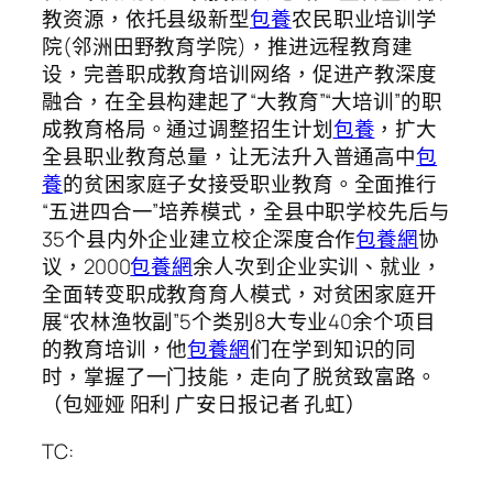
教资源，依托县级新型
包養
农民职业培训学
院(邻洲田野教育学院)，推进远程教育建
设，完善职成教育培训网络，促进产教深度
融合，在全县构建起了“大教育”“大培训”的职
成教育格局。通过调整招生计划
包養
，扩大
全县职业教育总量，让无法升入普通高中
包
養
的贫困家庭子女接受职业教育。全面推行
“五进四合一”培养模式，全县中职学校先后与
35个县内外企业建立校企深度合作
包養網
协
议，2000
包養網
余人次到企业实训、就业，
全面转变职成教育育人模式，对贫困家庭开
展“农林渔牧副”5个类别8大专业40余个项目
的教育培训，他
包養網
们在学到知识的同
时，掌握了一门技能，走向了脱贫致富路。
（包娅娅 阳利 广安日报记者 孔虹）
TC: