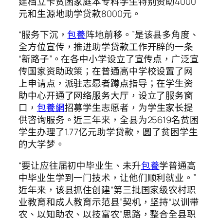
建档立卡贫困家庭本专科学生特别资助4000
元和生源地助学贷款8000元。
“服务下沉，
包養
阵地前移。”是该县多角度、
全方位宣传，推进助学贷款工作开辟的一条
“新路子”。在各中小学设立了宣传点，广泛宣
传国家资助政策；在普通高中学校设置了网
上申请点，派驻志愿者蹲点指导；在学生资
助中心开通了网络服务大厅，设立了服务窗
口，
包養網
招募学生志愿者，为学生家长提
供咨询服务。近三年来，全县为25619名贫困
学生办理了1.77亿元助学贷款，圆了贫困学生
的大学梦。
“要让应往届初中毕业生、未升
包養
学普通高
中毕业生学到一门技术，让他们顺利就业。”
近年来，该县抓住创建“第三批国家级农村职
业教育和成人教育示范县”契机，坚持“以训带
农、以知助农、以技富农”思路，整合全县职