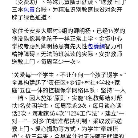
（受资助）、特殊儿童随班就读、“送教上门”
三本
包養
台账，为精准识别教育扶贫对象开
辟了绿色通道。
家住长安乡大堰村9组的卿明杨，已经14岁的
他没能像其他孩子一样正常上学。金垭中心
学校考虑到卿明杨患有先天性
包養網
智力和
精神障碍，无法随班就读的实际，安排教师
送教上门，每周至少一次。
“关爱每一个学生，不让任何一个孩子辍学。”
全县构建起了“责任区+乡镇+村社+学校+家
庭”五位一体的控辍保学网络体系，坚持“一人
一档、因人施策”原则，实施“1名教师结对帮
扶1名贫困学生，每周联系2次，每月谈心谈
话3次，每期家访4次”“1234工作法”，建立“一
对一”“一对多”的精准帮扶机制，采取教师送
教上门、爱心捐助等方式，为学生“牵线搭
桥”。近三年来，全县累计对无法随班就读的