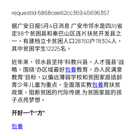
requestId:6868cee62cc369.45696357.
据广安日报5月4日消息 广安市邻水是四川省
定88个贫困县和秦巴山区连片扶贫开发县之
一，有建档立卡贫困人口28150户78304人，
其中贫困学生12225名。
近年来，邻水县坚持“科教兴县，人才强县”战
略，围绕“办区域最好
包養
教育，办人民满意
教育”目标，以偏远薄弱学校和贫困家庭适龄
青少年儿童为重点，全面落实教
包養
育扶贫
政策，阻断贫困的代际传递,为贫困家庭的孩
子点亮梦想。
开好一个“方”
包養