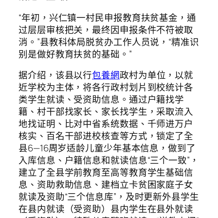
“年初，兴仁镇一村民申报教育扶贫基金，通
过层层审核把关，最终因申报条件不符被取
消。”县教科体局脱贫办工作人员说，“精准识
别是做好教育扶贫的基础。”
据介绍，该县以行
包養網
政村为单位，以就
近学校为主体，将各行政村划片到校统计各
类学生就读、受资助信息。通过户籍找学
籍、村干部找家长、家长找学生，采取流入
地找证明、比对中省系统数据、千师进万户
核实、百名干部进校核查等方式，锁定了全
县6—16周岁适龄儿童少年基本信息，做到了
入库信息、户籍信息和就读信息“三个一致”，
建立了全县学前教育至高等教育学生基础信
息、资助救助信息、建档立卡贫困家庭子女
就读及资助“三个信息库”，及时更新外县学生
在县内就读（受资助）县内学生在县外就读