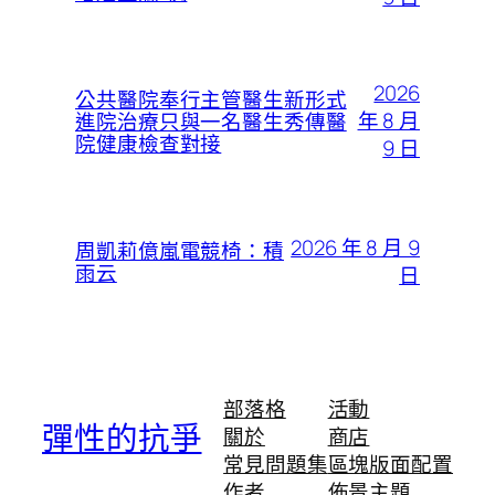
2026
公共醫院奉行主管醫生新形式
年 8 月
進院治療只與一名醫生秀傳醫
院健康檢查對接
9 日
2026 年 8 月 9
周凱莉億嵐電競椅：積
雨云
日
部落格
活動
彈性的抗爭
關於
商店
常見問題集
區塊版面配置
作者
佈景主題