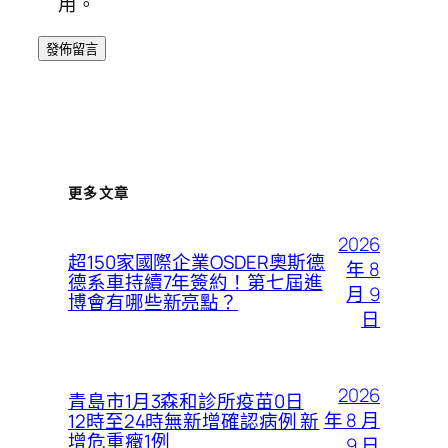
用。
更多文章
2026
超150家國際企業OSDER奧斯德
年 8
德系車持續7年簽約！第七屆進
月 9
博會有哪些新亮點？
日
2026
青島市1月3森和診所疫苗0日
年 8 月
12時至24時無新增確認病例 新
增危重癥1例
9 日