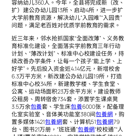
容纳幼儿360人。今年，全县将完成新（改、
扩）建公办幼儿园13所、启动4所，进一步扩
大学前教育资源，解决幼儿“入园难”“入园贵”
问题，满足老百姓对优质学前教育的需求。
近三年来，邻水抢抓国家“全面改薄”、义务教
育标准化建设，全面落实学前教育三年行动
计划、“薄改计划”、标准中心校建设任务，持
续改善办学条件，让每一个孩子“能上学、上
好学”。先后投入资金近4.14亿元，新增校舍
6.3万平方米，新改建公办幼儿园19所，打造
标准中心校34所，新建教学楼、学生食堂、
公寓、运动场面积23万余平方米，建设教师
公租房、周转宿舍734套，添置学生课桌凳
3.5万余
包養
套、学生床
包養
6000张，配备理
化室实验室、音体美功能室380间
包養網
，购
置多媒体1421
包養網
套、计算机51
包養網
79
台、图书21万册，“班班通”
包養網
“校校通”“人