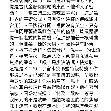
冰櫃後面的暗門。暗門裡放著一個老舊的、
像是古代金屬保險箱的東西。他輸入了密
碼：「一醬二醋三油四辣五蒜泥」（這是醬
料界的基礎公式，只有像他這樣的傳統派才
會用）。保險箱打開，裡面沒有黃金，只有
一個閃爍著詭異紅色光芒的儀器。這儀器很
像一個老式的對講機，但頂部插著一根彎曲
的、像韭菜一樣的天線。他顫抖著拿起儀
器，按下通話鈕。儀器發出「滋——」的電流
聲，接著傳來一陣高八度、急促且充滿養生
焦慮的聲音。「喂！是廖沾沾嗎！快接聽！
這裡是 K-999！宇宙水餃聯盟特級特務！你
那邊是不是已經聞到宇宙級的酸味了？我們
需要你的蒜泥！你被徵召了！馬上！」廖沾
沾的耳朵被這聲音震得嗡嗡作響，他捏著對
講機，困惑地喊道：「特務？酸味？等等！
我聞到的不是酸味！是麵粉過度膨脹的焦慮
味！還有，我現在走不開！我的陳年老蒜泥