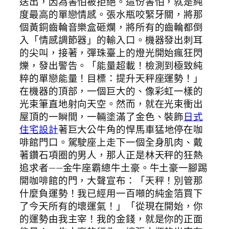
送出，因為害怕被拒絕。這份害怕，就是純
度最高的單戀情感。張水瓶咬緊牙關，將那
個黃銅齒輪音樂盒砸爛，將所有的齒輪都倒
入「情感調節器」的輸入口。機器發出刺耳
的尖叫，接著，彈珠臺上的燈光開始瘋狂閃
爍，發出警告。「能量超載！檢測到極致純
粹的單戀能量！目標：提升天秤座運勢！」
在機器的頂部，一個巨大的、像彩虹一樣的
光束筆直地射向天空。然而，就在光束衝出
屋頂的一瞬間，一輛塗滿了金色、裝飾
日式
住宅設計
著巨大公牛角的悍馬車猛地停在咖
啡館門口。駕駛座上走下一個全身肌肉、戴
著鑽石項圈的男人，那人正是林天秤的狂熱
追求者——金牛座霸總牛土豪。牛土豪一腳踢
開咖啡館的門，大聲宣布：「天秤！別管那
什麼負運勢！我已經用一百噸的純金箔買下
了今天所有的壞運氣！」「從現在開始，你
的運勢由我主宰！我的金錢，就是你的正面