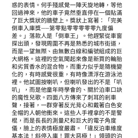
惑的表情。何手殘感覺一陣天旋地轉，等他
回過神來，他的車子竟然垂直停在一個貼滿
了巨大獎狀的牆壁上。獎狀上寫著：「完美
倒車入庫獎——第零點零零零零零九度偏
差。」落款人是「倒車王」。他趕緊從車窗
探出頭，發現周圍不再是熟悉的城市街道，
而是一望無際、由無數白線和編號組成的巨
大網格。這裡的空氣聞起來像是新買的輪胎
和劣質香水的混合物，而重力似乎是隨機變
化的，有時感覺很重，有時像漂浮在游泳池
裡。他試圖按喇叭，但喇叭發出的不是「叭
叭」，而是他童年時學會的、關於泊車口訣
的魔性兒歌。四面八方傳來了刺耳的剎車
聲，接著，一群穿著反光背心和戴著白色安
全帽的人朝他衝來。這些人手裡拿的不是警
棍，而是長長的測量尺和巨大的電子角度
儀，臉上的表情極度嚴肅。「違反泊車維度
基本法！斜停入庫！罪大惡極！」領頭的泊