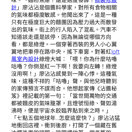
計
」廖沾沾是個醬料學家，對所有食物相關
的氣味都極度敏感。他聞出來了，這是一種
只有在極度巨大的麵團因為壓力過大而散發
出的氣味。街上的行人陷入了混亂。汽車不
知道該走還是該停，因為無論從哪個方向
看，都是綠燈。一個穿著西裝的男人小心翼
翼地把車停在路中央，搖下車窗，對著紅
loft
風室內設計
綠燈大喊：「喂！你為什麼咕嚕
咕嚕？你倒是紅一下啊！我要向左轉！綠燈
沒用啊！」廖沾沾感覺到一陣心悸。這種氣
味，這種不祥的「咕嚕」聲，與他兒時聽到
的家傳預言不謀而合。他想起家傳《沾醬秘
笈》裡記載的第一句：「當世間萬物的交通
都被麵皮的氣味籠罩，且燈號恒綠、聲如湯
沸時，便是宇宙水餃臨界點到來之時。」
「七點五個地球年…怎麼這麼快？」廖沾沾猛
地衝回店裡，衝到後廚，打開了一個藏在舊