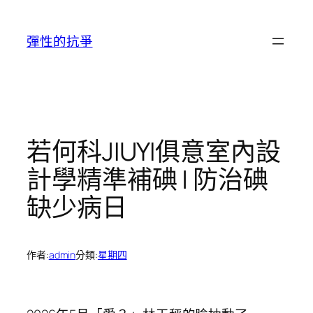
跳
至
彈性的抗爭
主
要
內
容
若何科JIUYI俱意室內設
計學精準補碘 | 防治碘
缺少病日
作者:
admin
分類:
星期四