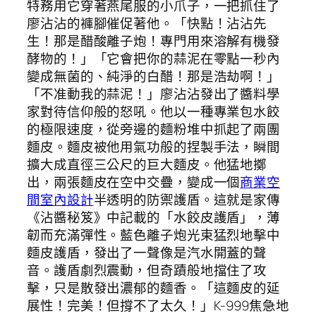
特務用它穿著燕尾服的小爪子，一把抓住了
廖沾沾的褲腳催促著他。「快點！沾沾先
生！那是醋酸離子炮！專門用來溶解有機發
酵物的！」「它會把你的蒜泥在零點一秒內
變成無菌的、純淨的白醋！那是浩劫啊！」
「不准動我的蒜泥！」廖沾沾發出了醬料學
家對待信仰般的怒吼。他以一種專業包水餃
的極限速度，從旁邊的麵粉堆中抓起了兩團
麵皮。麵皮被他用氣功般的捏製手法，瞬間
擴大成直徑三公尺的巨大麵皮。他猛地擲
出，兩張麵皮在空中交疊，變成一個
商業空
間室內設計
半透明的防禦護盾。這就是家傳
《沾醬秘笈》中記載的「水餃皮護盾」，薄
韌而充滿彈性。藍色離子炮光束猛烈地擊中
麵皮護盾，發出了一聲像是汽水開蓋的聲
音。護盾劇烈震動，但奇蹟般地擋住了攻
擊，只是散發出濃郁的麵香。「這麵皮的延
展性！完美！但撐不了太久！」K-999焦急地