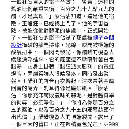
一個狂妄自大的電子音效：「警告！這裡的
醬油比例嚴重失衡！百分之九十九點九九的
醋，才是真理！」廖沾沾知道，這是他的宿
敵，王醋狂，已經找上門了。他的宇宙冒
險，被迫從他對蒜泥的焦慮中，正式開始
了。一個狂妄的影子佔滿了那扇被
親子空間
設計
撞破的牆門邊緣，光線一瞬間被極端的
酸氣扭曲。一個閃閃發光、像醋罐的機器人
緩緩漂浮進來，它的底座還不斷噴射著白色
醋霧。它身上掛著「醋狂派大勝利」的霓虹
燈牌，閃爍得讓人眼睛發疼，同時發出警
報。王醋狂的聲音再次響起，這次帶著金屬
回音的嘲弄，刺耳得像是磨砂紙。「廖沾
沾！你那充滿腐敗氣味的蒜泥，是對醬料學
的侮辱！必須淨化！」「你將為你那百分之
五的醬油，以及百分之九十五的邪惡蒜頭付
出代價！」醋罐機器人的頂端裂開，露出了
一個巨大的管口，正在聚積藍色光芒。K-999