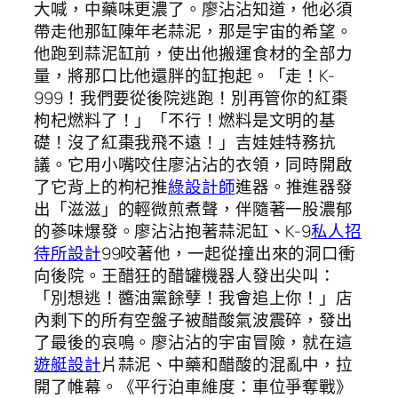
大喊，中藥味更濃了。廖沾沾知道，他必須
帶走他那缸陳年老蒜泥，那是宇宙的希望。
他跑到蒜泥缸前，使出他搬運食材的全部力
量，將那口比他還胖的缸抱起。「走！K-
999！我們要從後院逃跑！別再管你的紅棗
枸杞燃料了！」「不行！燃料是文明的基
礎！沒了紅棗我飛不遠！」吉娃娃特務抗
議。它用小嘴咬住廖沾沾的衣領，同時開啟
了它背上的枸杞推
綠設計師
進器。推進器發
出「滋滋」的輕微煎煮聲，伴隨著一股濃郁
的蔘味爆發。廖沾沾抱著蒜泥缸、K-9
私人招
待所設計
99咬著他，一起從撞出來的洞口衝
向後院。王醋狂的醋罐機器人發出尖叫：
「別想逃！醬油黨餘孽！我會追上你！」店
內剩下的所有空盤子被醋酸氣波震碎，發出
了最後的哀鳴。廖沾沾的宇宙冒險，就在這
遊艇設計
片蒜泥、中藥和醋酸的混亂中，拉
開了帷幕。《平行泊車維度：車位爭奪戰》