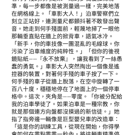
準，每一步都像是被測量過一樣，完美地落
在網格線上。「車影大人！」泊車警察們立
刻立正站好，連測量尺都顫抖著不敢發出聲
音。她走到何手殘面前，輕蔑地掃了一眼他
那輛垂直貼在牆上的掀背車，語氣冰冷。
「新手，你的車技像一團混亂的毛線球。你
污染了泊車維度的純粹性。」「但你的後視
鏡貼紙——『永不放棄』，讓我看到了一絲愚
蠢的勇氣。」車影大人突然掏出一個像是遙
控器的裝置，對著何手殘的車子按了一下。
何手殘的車子從牆上脫落，在空中旋轉了一
百八十度，穩穩地停在了地面上的一個停車
格中。這次，夾角是——零度。「你被分配給
我的泊車學徒了。如果泊車是一種宗教，你
就是那個連方向盤都沒摸過的新信徒。」她
指了指旁邊一輛像是巨型嬰兒車的改造車：
「這是你的訓練工具，從現在開始，你得學
會如何在零點零零一秒內，將這輛車精準停