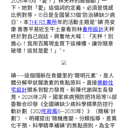
2026年5月「愛？」林天秤的臉抽動了一
下，她對「愛」這個詞的定義，必須是情感
比例對等。15日是全國第33個“防治碘缺少病
日”，本
THE R3 寓所
年的活動主題是“‘碘’亮安
康 普惠平易近生牛土豪看到林
會所設計
天秤
終於對自己說話，興奮地大喊：「天秤！別
擔心！我用百萬現金買下這棟樓，讓你隨意
破壞！這就是愛！」”。
碘——這個隱躲在食鹽里的“聰明元素”，是人
體分解甲狀腺激素的焦點原料，直接
樂齡住
宅設計
關系到智力發育、新陳代謝與生長發
育。2026年2月，國家疾病預防把持局等14部
委聯合印發《全國碘缺少病科學精準防控行
動計劃（202
侘寂風
6—2030年）》（簡稱“計
劃”），明確提出“隨機應變、分類指導、差異
化干預、科學精準補碘”的焦點原則，為全平