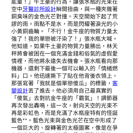
能量！」牛土豪的行為，讓張水瓶的光束在
空中
牙醫診所設計
瞬間扭曲，與一種夾雜著
銅臭味的金色光芒對撞。天空開始下起了荒
謬的雨。雨點不是水，而是閃耀著淚光的小
小黃銅齒輪。「不行！金牛座的物質力量太
強了！我的單戀被汙染了！」張水瓶大喊。
他知道，如果牛土豪的物質力量勝出，林天
秤將會被困在一個充滿金錢和俗氣的虛假愛
情裡，而他將永遠失去機會。張水瓶看向那
機器，還剩下最後一個可以輸入的「情緒燃
料」口。他迅速撕下了貼在他背後衣領上，
那張寫著「我就是個單戀傻瓜」的標籤，
客
變設計
丟了進去。他必須用自己最真實的
「傻氣」去對抗金牛座的「霸氣」！調節器
再次發出轟鳴，這一次，射向天空的光束不
再是彩虹色，而是充滿了水瓶座特有的怪誕
藍色**。藍色光束與金色光芒在空中形成了
一個巨大的、旋轉著的太極圖案，像是在爭