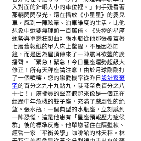
入對面的針眼大小的車位裡。」何手殘看著
那輛閃閃發光、還在播放《小星星》的嬰兒
車，感到一陣眩暈。泊車維度的生活，比他
想象中還要無理頭一百萬倍。《失控的星座
運勢與單戀狂想曲》張水瓶從他那張覆蓋著
七層舊報紙的單人床上驚醒，不是因為鬧
鐘，而是因為屋頂傳來了一陣震耳欲聾的廣
播聲。「緊急！緊急！今日星座運勢超級大
修正！所有天秤座請注意！由於月球剛剛打
了一個噴嚏，您的戀愛機率從昨日
設計家豪
宅
的百分之九十九點九，陡降至負百分之八
十七！」廣播員的聲音聽起來像是一個正在
經歷中年危機的雙子座，充滿了戲劇性的絕
望。張水瓶，一個典型的水瓶座，立刻感到
一陣恐慌，這是他患有「星座預報壓力症候
群」後的標準反應。他單戀著住在隔壁棟、
經營一家「平衡美學」咖啡館的林天秤。林
天秤完美得像是從黃金分割線中走出來的藝