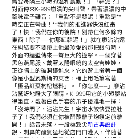
需要每隔三小時的溫和震動！」「蒜泥？」
對面傳來K-999崩潰的尖叫聲，帶著濃濃的中
藥味電子雜音：「重點不是蒜泥！重點是**
時空正在彎曲！**我們的推進器快沒紅棗
了！快！我們在你的後院！別帶任何多餘的
東西！除了——你那缸蒜泥！」就在廖沾沾還
在糾結要不要帶上他最珍愛的那把銀勺時，
外面的牆壁傳來一聲巨大的撞擊。一個穿著
黑色燕尾服、戴著太陽眼鏡的太空吉娃娃，
正從牆上的破洞鑽進來。它的背上揹著一個
像是小型瓦斯桶的東西，桶上用毛筆寫著
「極品紅棗枸杞燃料」。「你怎麼——」廖沾
沾驚訝地瞪大了眼睛。K-999用它的小短腿站
得筆直，戴著白色手套的爪子優雅地一揮：
「沒時間了，沾沾先生！宇宙水餃快要拉肚
子了！我們必須在你被醋酸離子炮鎖定前離
開！」話音未落，一股極致尖
新古典設計
銳、刺鼻的酸氣猛地從店門口灌入，伴隨著