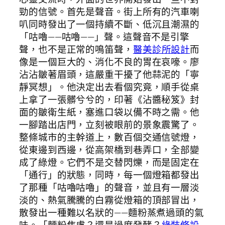
勁的信號。首先是聲音。街上所有的汽車喇
叭同時發出了一個持續不斷、低沉且潮濕的
「咕嚕——咕嚕——」聲。這聲音不是引擎
聲，也不是正常的鳴笛聲，
醫美診所設計
而
像是一個巨大的、消化不良的胃在哀嚎。廖
沾沾皺著眉頭，這嚴重干擾了他蒜泥的「寧
靜冥想」。他決定出去看個究竟，順手從桌
上拿了一張髒兮兮的，印著《沾醬秘笈》封
面的皺衛生紙，塞進口袋以備不時之需。他
一腳踏出店門，立刻被眼前的景象震驚了。
整條城市的主幹道上，數百個交通信號燈，
從東邊到西邊，從高架橋到巷弄口，全部變
成了綠燈。它們不是交替閃爍，而是固定在
「通行」的狀態，同時，每一個燈箱都發出
了那種「咕嚕咕嚕」的聲音，並且有一層淡
淡的、熱氣騰騰的白霧從燈箱的頂部冒出，
散發出一種難以名狀的——麵粉蒸煮過頭的氣
味。「麵粉焦慮？還是過度發酵？
綠裝修設