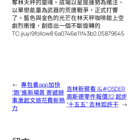
奪林天秤的靈魂。這場以星座運勢為賭注、
以單戀能量為武器的荒唐戰爭，正式打響
了。藍色與金色的光芒在林天秤咖啡館上空
劇烈衝撞，創造出一個不斷旋轉的
TC:jiuyi9follow8 6a0746e11f43b0.05879645
←
專包養app加快
吉林新察看 |&#OSDER
“跑”進新場景 寄遞辦
奧斯德零件報價32;起步
事激起文旅花費新熱
“十五五” 吉林如許干
→
力