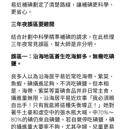
易近補碘劃定了清楚路線，讓補碘更科學、
更省心。
三年夜誤區要避開
結合計劃中科學精準補碘的請求，在此梳理
三年夜常見誤區，幫大師是非分明。
誤區一：沿海地區蒼生吃海鮮多，無需吃碘
鹽。
良多人以為沿海居平易近常吃海帶、紫菜、
魚蝦，碘攝進足夠，不消吃碘鹽。但本相
是，海帶、紫菜等富碘食品并非日常主食，
攝進量無限，沿海居平易近炊事「我必須親
自出手！只有我能將這種失衡導正！」她對
著牛土豪和虛空中的張水瓶大喊。中70%～
80%的碘仍來自碘鹽。若自覺停吃碘鹽，碘
的攝進量大要率不夠，尤其孕婦、兒童更易