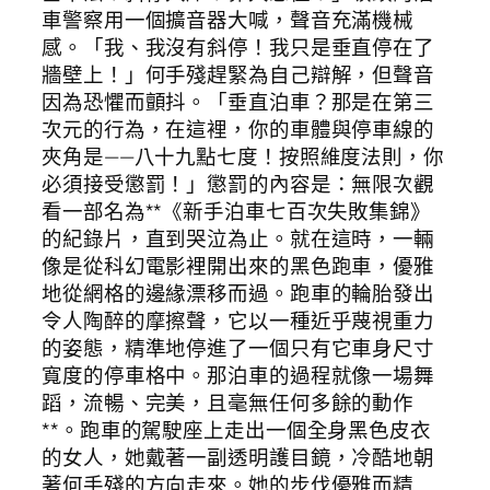
車警察用一個擴音器大喊，聲音充滿機械
感。「我、我沒有斜停！我只是垂直停在了
牆壁上！」何手殘趕緊為自己辯解，但聲音
因為恐懼而顫抖。「垂直泊車？那是在第三
次元的行為，在這裡，你的車體與停車線的
夾角是——八十九點七度！按照維度法則，你
必須接受懲罰！」懲罰的內容是：無限次觀
看一部名為**《新手泊車七百次失敗集錦》
的紀錄片，直到哭泣為止。就在這時，一輛
像是從科幻電影裡開出來的黑色跑車，優雅
地從網格的邊緣漂移而過。跑車的輪胎發出
令人陶醉的摩擦聲，它以一種近乎蔑視重力
的姿態，精準地停進了一個只有它車身尺寸
寬度的停車格中。那泊車的過程就像一場舞
蹈，流暢、完美，且毫無任何多餘的動作
**。跑車的駕駛座上走出一個全身黑色皮衣
的女人，她戴著一副透明護目鏡，冷酷地朝
著何手殘的方向走來。她的步伐優雅而精