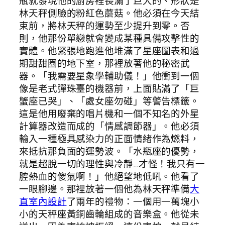
瓶就發現他的廚房裡長滿了巨大的、形狀是
林天秤側臉的粉紅色蘑菇。他必須在今天結
束前，將林天秤的運勢至少提升到零。否
則，他那份單戀就會變成某種具備攻擊性的
實體。他緊張地跑進他堆滿了星座圖表和過
期甜甜圈的地下室，那裡放著他的秘密武
器。「我需要星象學輔助儀！」他衝到一個
像是老式彈珠臺的機器前，上面貼滿了「巨
蟹座已哭」、「處女座勿碰」等警告標籤。
這是他用廢棄的唱片機和一個不知名的外星
計算器改造而成的「情感調節器」。他必須
輸入一種極具感染力的正面情緒作為燃料，
來抵抗那負面的運勢波。「水瓶座的優勢，
就是超脫一切的理性與冷靜…才怪！我只有一
腔熱血的傻氣啊！」他絕望地低吼。他看了
一眼腳邊。那裡放著一個他為林天秤準備
大
直室內設計
了兩年的禮物：一個用一萬塊小
小的天秤座黃銅齒輪組成的音樂盒。他從未