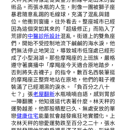
術品。而張水瓶的人生，則像一團被獅子座
暴君隨意亂踢的毛線球，充滿了混亂與錯
位。他衝到窗邊，往外看去。整座城市已經
因為這個突如其來的「超級修正」而陷入了
荒謬的
中醫診所設計
混亂。街道上的雙魚座
們，開始不受控制地流下鹹鹹的海水淚，他
們無法停止地哭泣，導致城市低窪處已經形
成了小型潟湖。那些摩羯座的上班族，嚴格
遵守著廣播中「摩羯座今天適合原地踏步，
否則將失去襪子」的指令。數百名西裝筆挺
的摩羯座正整齊地站在原地，他們的鞋子裡
裝滿了已經潮濕的淚水。「負百分之八十
七？」張
老屋翻新
水瓶喃喃自語，感到胃部
一陣翻騰，他知道這代表著什麼。林天秤的
運勢越差，他那股積壓已久、無處安放的單
戀
健康住宅
能量就會越發瘋狂地實體化。上
次林天秤的戀愛運勢跌至百分之二十，張水