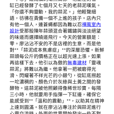
缸已經發酵了七個月又七天的老蒜泥嘆氣。
「你還不夠靈動，我的蒜泥。」他輕聲細
語，彷彿在責備一個不上進的孩子。店內只
有他一個人，連蒼蠅都因為難以忍
禪風室內
設計
受那股陳年蒜頭混合著鐵鏽與淡淡絕望
的味道而選擇繞道飛行。今天的營業額是：
零。廖沾沾不安的不是店裡的生意，而是他
對**「蒜泥成本焦慮症」**的深層恐懼。新鮮
蒜頭每公斤的價格正在以超光速上漲，如果
再這樣下去，他引以為傲的
無毒建材
「靈魂
蒜泥」將難以為繼。他拿著一把被磨得光
滑、閃耀著不祥光芒的小銀勺，從缸底撈起
一坨濃稠的、顏色介於灰綠與土黃之間的發
酵物。這蒜泥被他照顧得像稀世珍寶，每隔
三小時，他就要用手指彈一下缸邊，確保它
能感受到**「溫和的震動」**，以助其在精神
上達到圓滿。就在廖沾沾專注於與蒜泥進行
心靈交流時，外面的世界開始發出一些不對