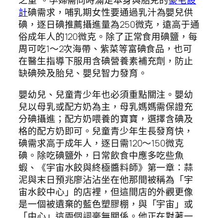
之重”。孕婦需同時滿足本身與胎兒的
豪宅設
計
碘需求，哺乳期女性要通過乳汁為嬰兒供
碘，逐日碘推薦攝進量為250微克，遠高于通
俗成年人的120微克。除了正常食用碘鹽，每
周可吃1～2次海帶、紫菜等富碘食品，也可
在醫生指導下服用含碘營養素補充劑，防止
缺碘殃及胎兒、嬰兒智力發育。
嬰幼兒、兒童青少年也必須重點關注。嬰幼
兒以母乳或配方奶為主，母乳媽媽需保證充
分碘攝進；配方奶喂養的寶寶，選擇含碘及
格的配方奶即可。兒童青少年生長發育快，
碘需求高于成年人，逐日需120～150微克
碘。除吃碘鹽外，日常飲食中應多吃些魚
蝦、《宇宙水餃與終極醬料師》第一章：蒜
泥與末日預兆廖沾沾坐在他那間被稱為「宇
宙水餃中心」的店裡，但這間店的外觀更像
是一個被遺棄的藍色塑膠棚，與「宇宙」或
「中心」這兩個詞毫無關係。他正在對著一