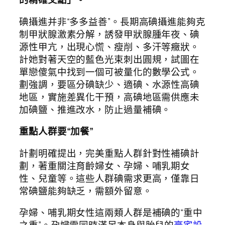
碘攝進并非“多多益善”。長期高碘攝進能夠克
制甲狀腺激素分解，誘發甲狀腺腫年夜、碘
源性甲亢，出現心慌、瘦削、多汗等癥狀。
計她對著天空的藍色光束刺出圓規，試圖在
單戀傻氣中找到一個可被量化的數學公式。
劃強調，要區分碘缺少、適碘、水源性高碘
地區，實施差異化干預，高碘地區需供應未
加碘鹽、推進改水，防止過量補碘。
重點人群要“加餐”
計劃明確提出，完美重點人群針對性補碘計
劃，著重關注育齡婦女、孕婦、哺乳期女
性、兒童等。這些人群碘需求更高，僅靠日
常碘鹽能夠缺乏，需額外留意。
孕婦、哺乳期女性這兩類人群是補碘的“重中