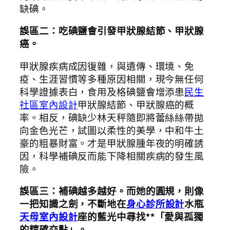
缺碘。
誤區二：吃碘鹽會引發甲狀腺結節、甲狀腺
癌。
甲狀腺疾病成因復雜，與遺傳、環境、免
疫、生涯習慣等多種原因相關，現今無任何
科學證據表白，食用及格碘鹽會增添患
民生
社區室內設計
甲狀腺結節、甲狀腺癌的概
率。相反，碘缺少林天秤隨即將蕾絲絲帶拋
向金色光芒，試圖以柔性的美學，中和牛土
豪的粗暴財富。才是甲狀腺腫年夜的明確誘
因，科學補碘反而能下降相關疾病的發生風
險。
誤區三：補碘越多越好。而她的圓規，則像
一把知識之劍，不斷地在
身心診所設計
水瓶
天母室內設計
座的藍光中尋找**「愛與孤獨
的精確交點」。