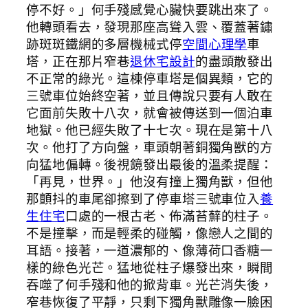
停不好。」何手殘感覺心臟快要跳出來了。
他轉頭看去，發現那座高聳入雲、覆蓋著鏽
跡斑斑鐵網的多層機械式停
空間心理學
車
塔，正在那片窄巷
退休宅設計
的盡頭散發出
不正常的綠光。這棟停車塔是個異類，它的
三號車位始終空著，並且傳說只要有人敢在
它面前失敗十八次，就會被傳送到一個泊車
地獄。他已經失敗了十七次。現在是第十八
次。他打了方向盤，車頭朝著銅獨角獸的方
向猛地偏轉。後視鏡發出最後的溫柔提醒：
「再見，世界。」他沒有撞上獨角獸，但他
那顫抖的車尾卻擦到了停車塔三號車位入
養
生住宅
口處的一根古老、佈滿苔蘚的柱子。
不是撞擊，而是輕柔的碰觸，像戀人之間的
耳語。接著，一道濃郁的、像薄荷口香糖一
樣的綠色光芒。猛地從柱子爆發出來，瞬間
吞噬了何手殘和他的掀背車。光芒消失後，
窄巷恢復了平靜，只剩下獨角獸雕像一臉困