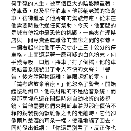
何手殘的人生，被兩個巨大的陰影籠罩著：
停車費，以及平行泊車。他那輛老舊的掀背
車，彷彿繼承了他所有的駕駛焦慮，從未在
他需要時提供過任何幫助。今天，他面臨的
是城市傳說中最恐怖的挑戰，一條夾在理髮
店與一間專賣金屬雕像的畫廊之間的窄巷。
一個看起來比他車子尺寸小上三十公分的停
車格，上面還灑著一層可疑的白色粉末。何
手殘深吸一口氣。將車子打了倒檔。他的車
載語音系統發出了令人不快的女聲：「警
告，後方障礙物距離：無限趨近於零。」
「請考慮放棄治療。」他忽略了警告，開始
緩慢地倒車。他最討厭的不是語音系統，而
是那兩塊永遠在關鍵時刻自動收折的後視
鏡。當他需要它們來判斷車體與那座價值不
菲的銅製獨角獸雕像之間的距離時，它們卻
像兩片羞澀的耳朵一樣，優雅地縮了回去。
同時發出低語：「你還是別看了，反正你也