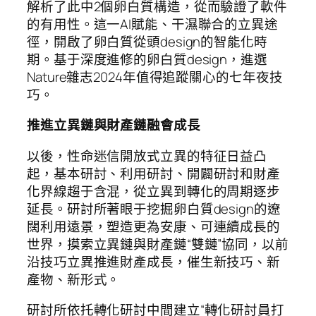
解析了此中2個卵白質構造，從而驗證了軟件
的有用性。這一AI賦能、干濕聯合的立異途
徑，開啟了卵白質從頭design的智能化時
期。基于深度進修的卵白質design，進選
Nature雜志2024年值得追蹤關心的七年夜技
巧。
推進立異鏈與財產鏈融會成長
以後，性命迷信開放式立異的特征日益凸
起，基本研討、利用研討、開闢研討和財產
化界線趨于含混，從立異到轉化的周期逐步
延長。研討所著眼于挖掘卵白質design的遼
闊利用遠景，塑造更為安康、可連續成長的
世界，摸索立異鏈與財產鏈“雙鏈”協同，以前
沿技巧立異推進財產成長，催生新技巧、新
產物、新形式。
研討所依托轉化研討中間建立“轉化研討員打