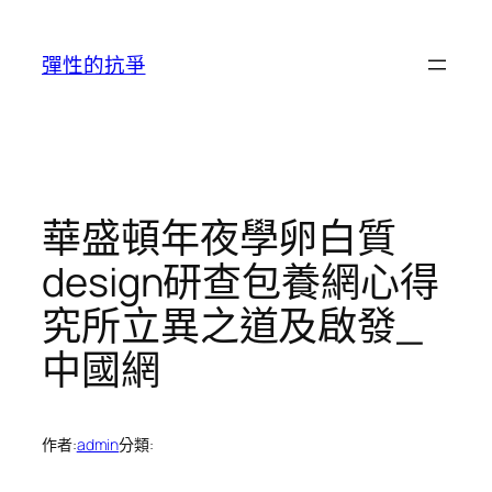
跳
至
彈性的抗爭
主
要
內
容
華盛頓年夜學卵白質
design研查包養網心得
究所立異之道及啟發_
中國網
作者:
admin
分類: