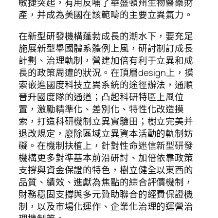
敏捷突起，有用反哺了華盛頓州生物醫藥財
產，并成為美國在該範疇的主要立異氣力。
在新型研發機構蓬勃成長的潮水下，要充足
施展新型舉國體系體例上風，研討制訂成長
計劃、治理軌制，營建加倍有利于立異和成
長的政策周遭的狀況。在頂層design上，摸
索嵌進國度科技立異系統的途徑辦法，通順
晉升國度隊的通道；凸起科研特區上風位
置，激勵精準化、差別化、特性化改造摸
索，打造科研機制立異實驗田；樹立完美并
退改規定，廢除區域立異資本活動的軌制妨
礙。在機制扶植上，針對性命迷信新型研發
機構更多對準基本前沿研討、加倍依靠政策
支撐與資金保證的特色，樹立健全以東西的
品質、績效、進獻為焦點的綜合評價機制，
財務穩固支撐與多元贊助聯合的經費保證機
制，以及市場化運作、企業化治理的運營治