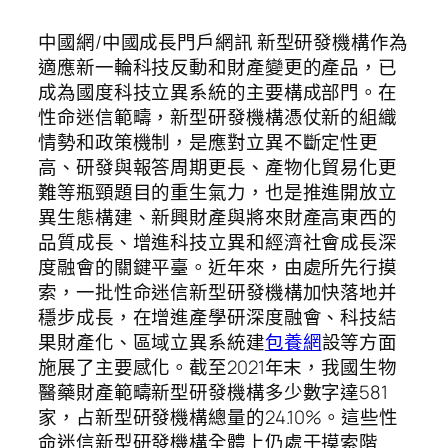
中國網/中國成長門戶網訊 新型研發機構作為
適應新一輪科技反動和財產變更的產品，已
成為國度科技立異系統的主要構成部門。在
性命迷信範疇，新型研發機構憑仗新的組織
情勢和政策機制，是應對立異不斷定性更
高、研發與報答周期更長、產物化貿易化更
難等瓶頸題目的重生氣力，也是推進開放立
異生態構建、新興財產與將來財產高東西的
品質成長、增進科技立異和經濟社會成長深
度融會的關鍵平臺。近年來，由處所先行摸
索，一批性命迷信新型研發機構加快落地并
穩步成長，在增進產學研深度融會、科技結
果財產化、區域立異系統建
包養網
設等方面
施展了主要感化。截至2021年末，我國生物
醫藥財產範疇新型研發機構多少數字達581
家，占新型研發機構總量的24.10%。這些性
命迷信新型研發機構全體上仍處于摸索階