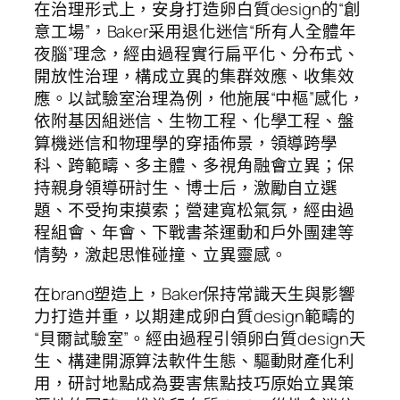
在治理形式上，安身打造卵白質design的“創
意工場”，Baker采用退化迷信“所有人全體年
夜腦”理念，經由過程實行扁平化、分布式、
開放性治理，構成立異的集群效應、收集效
應。以試驗室治理為例，他施展“中樞”感化，
依附基因組迷信、生物工程、化學工程、盤
算機迷信和物理學的穿插佈景，領導跨學
科、跨範疇、多主體、多視角融會立異；保
持親身領導研討生、博士后，激勵自立選
題、不受拘束摸索；營建寬松氣氛，經由過
程組會、年會、下戰書茶運動和戶外團建等
情勢，激起思惟碰撞、立異靈感。
在brand塑造上，Baker保持常識天生與影響
力打造并重，以期建成卵白質design範疇的
“貝爾試驗室”。經由過程引領卵白質design天
生、構建開源算法軟件生態、驅動財產化利
用，研討地點成為要害焦點技巧原始立異策