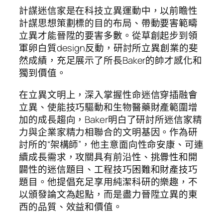
計謀迷信家是在科技立異運動中，以前瞻性
計謀思想策劃標的目的布局、帶動要害範疇
立異才能晉陞的要害多數。從草創起步到領
軍卵白質design反動，研討所立異創業的斐
然成績，充足展示了所長Baker的帥才感化和
獨到價值。
在立異文明上，深入掌握性命迷信穿插融會
立異、使能技巧驅動和生物醫藥財產範圍增
加的成長趨向，Baker明白了研討所迷信家精
力與企業家精力相聯合的文明基因。作為研
討所的“架構師”，他主意面向性命安康、可連
續成長需求，攻關具有前沿性、挑釁性和開
闢性的迷信題目、工程技巧困難和財產技巧
題目。他提倡充足享用純潔科研的樂趣，不
以頒發論文為起點，而是盡力晉陞立異的東
西的品質、效益和價值。