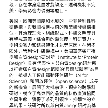
段，存在本身造血才能缺乏、運轉機制不完
美、學術影響力偏弱等題目。
美國、歐洲等國度和地域的一些非營利性科
研機構，與我國推進扶植的新型研發機構相
似，其治理理念、組織形式、科研文明等具
有鑒戒意義。綜合斟酌類似度、科研實力、
學術影響力和結果轉化才能等原因，在諸多
國外非營利性科研機構中，美國華盛頓年夜
學卵白質design研討所（Institute for Protein
Design）具有代表性。卵白質design研討所
以打造卵白質design範疇的“貝爾試驗室”為目
的，搶抓人工智能驅動迷信研討（AI for
Science）和開放迷信（open science）成長
的新機會，展開了大批前沿、頂尖的跨學科
研討，樹立了高東西的品質的科教產資協同
立異生態，獲得了系列引領性、推翻性的立
異結果。該研討所以卵白質design研討為基