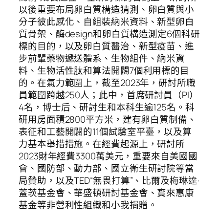
以後重要布局卵白質構造猜測、卵白質與小
分子彼此感化、自組裝納米資料、新型卵白
質骨架、酶design和卵白質構造測定6個科研
標的目的，以及卵白質醫治、新型疫苗、進
步前輩藥物遞送體系、生物組件、納米資
料、生物活性肽和算法開闢7個利用標的目
的。在氣力範圍上，截至2023年，研討所職
員範圍跨越250人；此中，首席研討員（PI）
4名，博士后、研討生和本科生逾125名。科
研用房面積2800平方米，建有卵白質制備、
表征和工藝開闢的11個試驗室平臺，以及算
力基本舉措措施。在經費起源上，研討所
2023財年經費3300萬美元，重要來自美國國
會、國防部、動力部、國立衛生研討院等當
局贊助，以及TED“無畏打算”、比爾及梅琳達·
蓋茨基金會、華盛頓研討基金會、寶來惠康
基金等非營利性組織和小我捐贈。