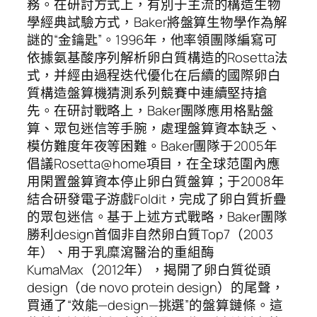
務。在研討方式上，有別于主流的構造生物
學經典試驗方式，Baker將盤算生物學作為解
謎的“金鑰匙”。1996年，他率領團隊編寫可
依據氨基酸序列解析卵白質構造的Rosetta法
式，并經由過程迭代優化在后續的國際卵白
質構造盤算機猜測系列競賽中連續堅持搶
先。在研討戰略上，Baker團隊應用格點盤
算、眾包迷信等手腕，處理盤算資本缺乏、
模仿難度年夜等困難。Baker團隊于2005年
倡議Rosetta@home項目，在全球范圍內應
用閑置盤算資本停止卵白質盤算；于2008年
結合研發電子游戲Foldit，完成了卵白質折疊
的眾包迷信。基于上述方式戰略，Baker團隊
勝利design首個非自然卵白質Top7（2003
年）、用于乳糜瀉醫治的重組酶
KumaMax（2012年），揭開了卵白質從頭
design（de novo protein design）的尾聲，
買通了“效能—design—挑選”的盤算鏈條。這