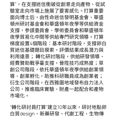
算”，在支撐迷信衝破從創意走向產物、從試
驗室走向市場上施展了要害感化。打算重要
面向博士后，由性命迷信發明基金會、華盛
頓州研討基金會和華盛頓年夜學等供給資金
支撐，參謀委員會、學術委員會和華盛頓年
夜學貿易化中間等供給專門研究領導。打算
梯度設置4個階段：基本研討階段，支撐卵白
質迷信基礎題目摸索，評價結果成長潛力與
利用遠景； 轉化研討階段，供給研發領導、
經費贊助戰爭臺支撐，晉陞技巧成熟度；草
創公司階段，依托華盛頓年夜學供給創業領
導、創業孵化，助推科研職員成為創業者；
衍生公司階段，在西雅圖地域發布自力法人
公司，推進臨床實驗、財產一起配合和產物
市場化。
“轉化研討員打算”建立10年以來，研討地點卵
白質design、新藥研發、代謝工程、生物傳