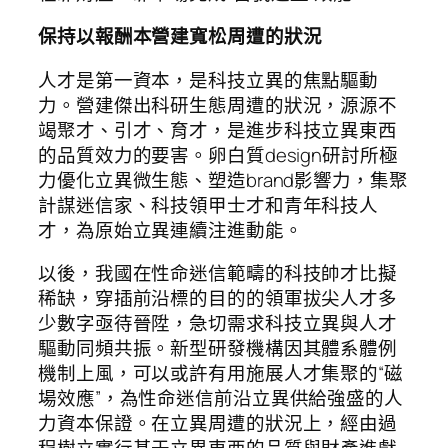
保持以報酬本營建寬松周遭的狀況
人才是第一資本，是科技立異的焦點驅動
力。營建傑出科研生態周遭的狀況，源源不
竭聚才、引才、育才，是進步科技立異東西
的品質效力的要害。卵白質design研討所極
力優化立異微生態、塑造brand影響力，集聚
計謀迷信家、科技領甲士才和青年科技人
才，為原始立異連續注進動能。
以後，我國在性命迷信範疇的科技帥才比擬
稀缺，穿插前沿標的目的的領軍拔尖人才多
少數字亟待晉陞，急切需求科技立異與人才
驅動同頻共振。新型研發機構因其體系體例
機制上風，可以或許有用施展人才集聚的“磁
場效應”，為性命迷信前沿立異供給強盛的人
力資本保證。在立異周遭的狀況上，經由過