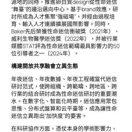
源地的同時，推進卵白質design從性命迷信
“舞臺”的邊沿邁向中心。基于brand效應，研
討所成為人才集聚“強磁場”，并經由過程培
育、輸入人才連續擴展國際影響。同時，
Baker先后榮獲性命迷信衝破獎（2021年）、
威利生物醫學迷信獎（2022年），并被行業
媒體STAT評為性命迷信範疇最具影響力的50
位引導者之一（2024年）。
構建開放共享融會立異生態
年夜迷信、年夜數據、年夜工程確當代迷信
研討范式，使跨組織、跨範疇、跨地區、跨
行業的結合研討成為性命迷信研討的重要潮
水。在數字化、智能化時期，迷信應用眾包
思惟、分布式盤算和云平臺等，成為讓性命
迷信立異跑出“加快度”的要害。
在科研協作方面，憑仗本身的學術影響力、