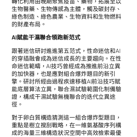
轉化利用由晚期聚焦疫苗、藥物，拓展至以
生物醫藥、生物傳感為主體，觸及碳封存、
綠色制造、綠色農業、生物資料和生物燃料
的財產布局。
AI賦能干濕聯合領跑新范式
跟著迷信研討進進第五范式，性命迷信和AI
的穿插融會成為迷信成長的主要趨向。在性
命迷信範疇，AI技巧曾經成為推進前沿立異
的加快器，也是應對組合爆炸題目的新引
擎。研討所經由過程疾速移植AI前沿技巧賦
能底層算法立異，聯合濕試驗範圍化制備驗
證，構成干濕試驗無機聯合的迭代立異途
徑。
對于卵白質構造猜測這一組合爆炸型題目，
重點是樹立搜刮戰略，在一維氨基酸序列構
成的海量三維構造狀況空間中高效檢索最優