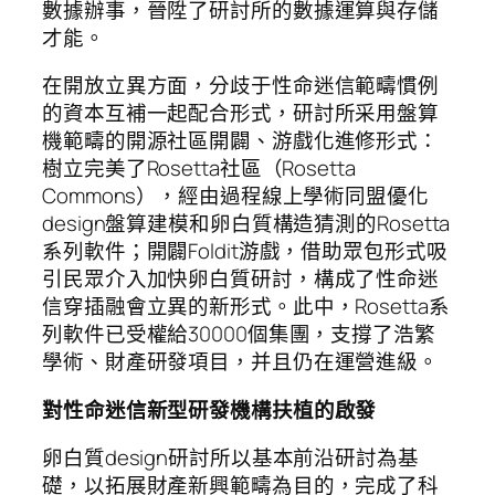
數據辦事，晉陞了研討所的數據運算與存儲
才能。
在開放立異方面，分歧于性命迷信範疇慣例
的資本互補一起配合形式，研討所采用盤算
機範疇的開源社區開闢、游戲化進修形式：
樹立完美了Rosetta社區（Rosetta
Commons），經由過程線上學術同盟優化
design盤算建模和卵白質構造猜測的Rosetta
系列軟件；開闢Foldit游戲，借助眾包形式吸
引民眾介入加快卵白質研討，構成了性命迷
信穿插融會立異的新形式。此中，Rosetta系
列軟件已受權給30000個集團，支撐了浩繁
學術、財產研發項目，并且仍在運營進級。
對性命迷信新型研發機構扶植的啟發
卵白質design研討所以基本前沿研討為基
礎，以拓展財產新興範疇為目的，完成了科