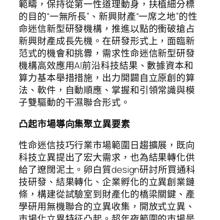
範疇，保持從第一性道理動身，扶植細分標
的目的“一無所長”、新興財產“一席之地”的性
命迷信新型研發機構，推進以點的衝破搶占
新興財產成長先機。在研發形式上，面臨新
范式的機會和挑釁，需求性命迷信新型研發
機構高效應用AI前沿科技結果、數據資本和
算力基本舉措措施，出力開闢自立原創的算
法、軟件，自動順應、掌握和引領常識與模
子雙驅動的干濕聯合形式。
凸起市場導向集聚立異要素
性命迷信技巧行業市場範圍日趨擴展，既向
科技立異提出了宏大需求，也為結果轉化供
給了遼闊泥土。卵白質design研討所買通科
技研發、結果轉化、企業孵化的立異創業鏈
條，構建從試驗室到財產化的橋梁關鍵、產
學研用無機聯合的立異收集，開放式立異、
市場化立異特征凸起。超年夜範圍的市場是