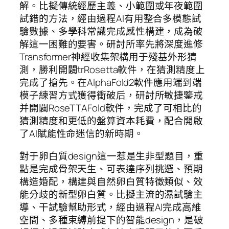
解。比擬傳統經歷主義、小範圍或年夜範圍
試錯的方法，經由過程AI有用整合多模態試
驗數據、多學科常識完成感性構建，成為破
解這一困難的要害。研討所率先將深度進修
Transformer神經收集架構用于殘基外形猜
測，勝利開闢trRosetta軟件，在猜測精度上
完成了搶先。在AlphaFold2軟件應用端到端
模子練習方式獲得衝破后，研討所敏捷鑒戒
并開闢RoseTTAFold軟件，完成了可相比的
猜測精度和更低的盤算資本耗費，配合開啟
了AI賦能性命迷信的新時期。
對于卵白質design這一惹是生非型題目，重
點是完成骨架天生、可表達序列挑選、預期
構造婚配，構建與自然卵白質特徵類似、效
能分歧的新型卵白質。比擬主流的濕試驗主
導、干試驗幫助形式，經由過程AI完成高維
空間、多種束縛前提下的智能design，是破