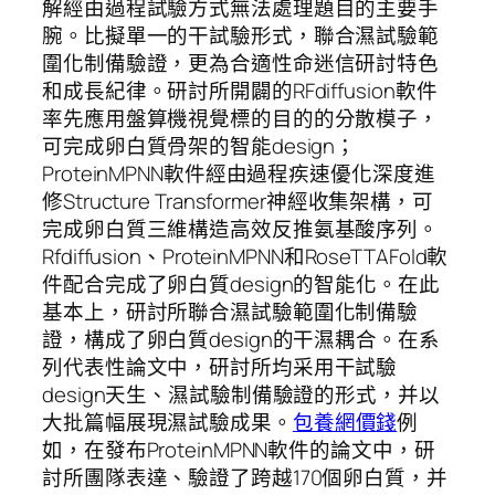
解經由過程試驗方式無法處理題目的主要手
腕。比擬單一的干試驗形式，聯合濕試驗範
圍化制備驗證，更為合適性命迷信研討特色
和成長紀律。研討所開闢的RFdiffusion軟件
率先應用盤算機視覺標的目的的分散模子，
可完成卵白質骨架的智能design；
ProteinMPNN軟件經由過程疾速優化深度進
修Structure Transformer神經收集架構，可
完成卵白質三維構造高效反推氨基酸序列。
Rfdiffusion、ProteinMPNN和RoseTTAFold軟
件配合完成了卵白質design的智能化。在此
基本上，研討所聯合濕試驗範圍化制備驗
證，構成了卵白質design的干濕耦合。在系
列代表性論文中，研討所均采用干試驗
design天生、濕試驗制備驗證的形式，并以
大批篇幅展現濕試驗成果。
包養網價錢
例
如，在發布ProteinMPNN軟件的論文中，研
討所團隊表達、驗證了跨越170個卵白質，并