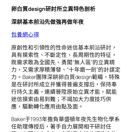
卵白質design研討所立異特色剖析
深耕基本前沿先做強再做年夜
包養網心得
原創性和引領性的性命迷信基本前沿研討，
具有摸索性、不斷定性、長周期性的特征，
既需求敢為全國先、勇闖“無人區”的立異精
力，又需求厚積薄發、“十年磨一劍”的計謀定
力。Baker團隊深耕卵白質design範疇，特殊
是在研討所成立并獲得普遍支撐后，保持奉
行持久主義，連續晉陞原始立異才能，賦能
迷信摸索由易到難；不竭加大力度技巧供
應，驅動轉化應用由點及面。
Baker于1993年擔負華盛頓年夜先生物化學系
任助理傳授后，著手自力展開相干研討任