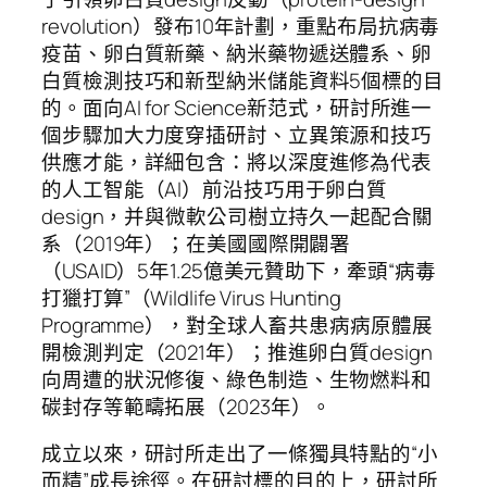
revolution）發布10年計劃，重點布局抗病毒
疫苗、卵白質新藥、納米藥物遞送體系、卵
白質檢測技巧和新型納米儲能資料5個標的目
的。面向AI for Science新范式，研討所進一
個步驟加大力度穿插研討、立異策源和技巧
供應才能，詳細包含：將以深度進修為代表
的人工智能（AI）前沿技巧用于卵白質
design，并與微軟公司樹立持久一起配合關
系（2019年）；在美國國際開闢署
（USAID）5年1.25億美元贊助下，牽頭“病毒
打獵打算”（Wildlife Virus Hunting
Programme），對全球人畜共患病病原體展
開檢測判定（2021年）；推進卵白質design
向周遭的狀況修復、綠色制造、生物燃料和
碳封存等範疇拓展（2023年）。
成立以來，研討所走出了一條獨具特點的“小
而精”成長途徑。在研討標的目的上，研討所