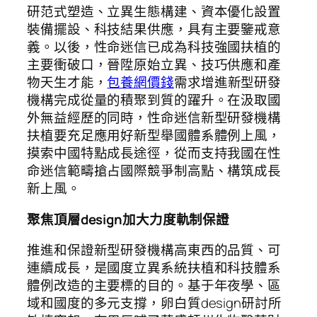
研范式塑造、立異生態構建、資本優化設置
裝備擺設、科技結果供應，具有主要鑒戒意
義。以後，性命迷信已成為科技強國扶植的
主要衝破口，晉陞原始立異、技巧供應和產
物天生才能，
包養網價錢
需求增進新型研發
機構完成從量的積聚到質的躍升。在汲取國
外無益經歷的同時，性命迷信新型研發機構
扶植要充足應用好新型舉國體系體例上風，
摸索中國特點成長途徑，從而支持我國在性
命迷信範疇搶占國際競爭制高點、構筑成長
新上風。
聚焦頂層design加大力度軌制保證
推進和保證新型研發機構高東西的品質、可
連續成長，是國度立異系統扶植和科技體系
體例改造的主要標的目的。基于年夜學、區
域和國度的多元支撐，卵白質design研討所