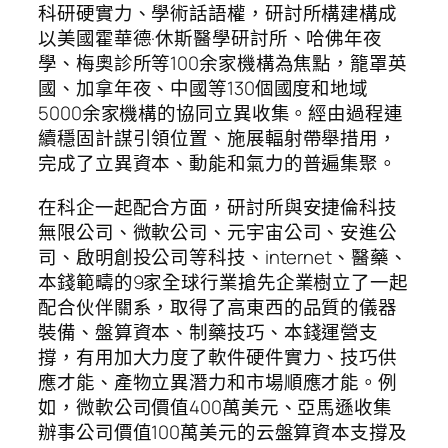
科研硬實力、學術話語權，研討所構建構成
以美國霍華德·休斯醫學研討所、哈佛年夜
學、梅奧診所等100余家機構為焦點，籠罩英
國、加拿年夜、中國等130個國度和地域
5000余家機構的協同立異收集。經由過程連
續穩固計謀引領位置、施展輻射帶舉措用，
完成了立異資本、動能和氣力的普遍集聚。
在科企一起配合方面，研討所與安捷倫科技
無限公司、微軟公司、元宇宙公司、安進公
司、啟明創投公司等科技、internet、醫藥、
本錢範疇的9家全球行業搶先企業樹立了一起
配合伙伴關系，取得了高東西的品質的儀器
裝備、盤算資本、制藥技巧、本錢運營支
撐，有用加大力度了軟件硬件實力、技巧供
應才能、產物立異潛力和市場順應才能。例
如，微軟公司價值400萬美元、亞馬遜收集
辦事公司價值100萬美元的云盤算資本支撐及