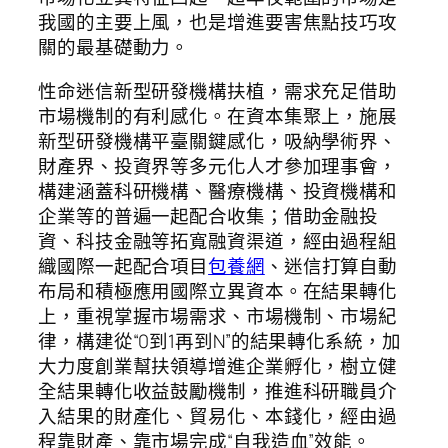
我國的主要上風，也是增進要害焦點技巧攻
關的最基礎動力。
性命迷信新型研發機構扶植，需求充足借助
市場機制的有利感化。在資本集聚上，施展
新型研發機構平臺關鍵感化，吸納學術界、
財產界、投資界等多元化人才參加理事會，
構建涵蓋科研機構、醫療機構、投資機構和
企業等的普遍一起配合收集；借助金融投
資、科技金融等拓寬融資渠道，經由過程組
織國際一起配合項目
包養網
、迷信打算自動
布局和積極應用國際立異資本。在結果轉化
上，重視掌握市場需求、市場機制、市場紀
律，構建從“0到1再到N”的結果轉化系統，加
大力度創業幫扶領導增進企業孵化，樹立健
全結果轉化收益鼓勵機制，推進科研職員介
入結果的財產化、貿易化、本錢化，經由過
程靠財產、靠市場完成“自我造血”效能。