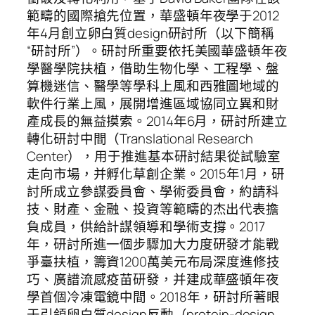
範疇的國際搶先位置，華盛頓年夜學于2012
年4月創立卵白質design研討所（以下簡稱
“研討所”）。研討所重要依托美國華盛頓年夜
學醫學院扶植，借助生物化學、工程學、盤
算機迷信、醫學等學科上風和西雅圖地域的
軟件行業上風，展開增進區域協同立異和財
產成長的無益摸索。2014年6月，研討所建立
轉化研討中間（Translational Research
Center），用于推進基本研討結果從試驗室
走向市場，并孵化草創企業。2015年1月，研
討所成立參謀委員會、學術委員會，約請科
技、財產、金融、投資等範疇的杰出代表擔
負成員，供給計謀領導和學術支撐。2017
年，研討所進一個步驟加大力度研發才能戰
爭臺扶植，籌資1200萬美元布局深度進修技
巧、廣譜流感疫苗研發，并建成華盛頓年夜
學首個冷凍電鏡中間。2018年，研討所著眼
于引領卵白質design反動（protein-design