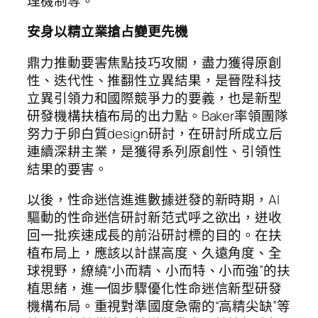
理機制等。
安身以精立業搶占變更先機
鼎力推動要害焦點技巧攻關，盡力獲得原創
性、迭代性、推翻性立異結果，是晉陞科技
立異引領力和國際競爭力的要義，也是新型
研發機構扶植布局的出力點。Baker率領團隊
努力于卵白質design研討，在研討所成立后
連續深耕主業，是獲得系列原創性、引領性
結果的要害。
以後，性命迷信進進數據迸發的新時期，AI
驅動的性命迷信研討新范式呼之欲出，迸收
回一批疾速成長的前沿研討標的目的。在扶
植布局上，應該以計謀高度、久遠角度、全
球視野，繚繞“小而精、小而特、小而強”的扶
植思緒，進一個步驟優化性命迷信新型研發
機構布局。重視對準國度急需的“高精尖缺”等