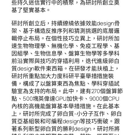
些持久迷信實行中的積聚，為研討所創立奠
基了堅實基本。
研討所創立后，持續繚繞依據效能design骨
架、基于構造反推序列和猜測挑選的底層邏
輯停止布局。在個性技巧立異上，研討所加
速生物物理學、無機化學、免疫工程學、基
因組學、生物信息學、盤算生物學等多學科
前沿實際與技巧的穿插利用，迭代進級卵白
質design軟件東西箱。在研發才能扶植上，
研討所重點加大力度科研平臺舉措措施裝
備，構成了以盤算東西為焦點、學科穿插試
驗室為支持的布局。此中，建有270個盤算節
點、500塊英偉達GPU加快卡、9000個CPU
內核的高機能盤算基本舉措措施。在此基本
上，研討所完成了卵白質-小分子互作、卵白
質亞基組裝和可編程design等技巧衝破。跟
著系列新型卵白質的勝利design，研討所將