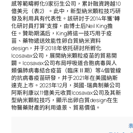
感等範疇孵化9家衍生公司，累計融資跨越10
億美元（表2）。此中，新型納米顆粒技巧研
發及利用具有代表性。該研討于2014年獲“轉
化研討員打算”支撐，由博士后Neil King擔
任。贊助期滿后，King將這一技巧用于疫
苗、藥物遞送效能性卵白質納米資料
design，并于2018年依托研討所孵化
Icosavax公司，展開納米顆粒疫苗的貿易開
闢。Icosavax公司布局呼吸道合胞病毒與人
類偏肺病毒結合疫苗（臨床Ⅱ期）等4個管線
的抗病毒疫苗研發，并于2021年在美國納斯
達克上市。2023年12月，英國-瑞典制藥公司
阿斯利康以11億美元收買Icosavax公司及其新
型納米顆粒技巧，顯示出卵白質design在生
物醫藥財產的利用遠景、貿易價值。