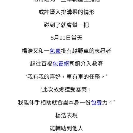
或許墮入排溝渠的情形
碰到了就會幫一把
6月20日當天
楊浩又和一
包養
批有越野車的志愿者
趕往百福
包養網
司鎮介入救濟
“我有我的喜好，車有車的任務。”
“此次故鄉遭受暴雨，
我能伸手相助就會盡本身一份
包養
力。”
楊浩表現
能輔助到他人