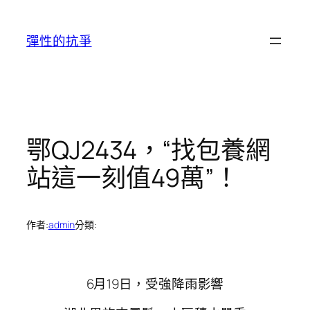
跳
至
彈性的抗爭
主
要
內
容
鄂QJ2434，“找包養網
站這一刻值49萬”！
作者:
admin
分類:
6月19日，受強降雨影響