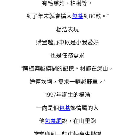
有毛慈菇、柏樹等，
到了年末就會擴大
包養
到80畝。”
楊浩表現
購置越野車既是小我愛好
也是任務需求
“蒔植藥越模糊的記憶。材都在深山，
途徑坎坷，需求一輛越野車。”
1997年誕生的楊浩
一向是個
包養
熱情腸的人
他
包養網
說，在山里跑
常常碰到一些車輛產生拋錨