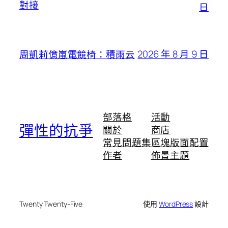
對接
日
2026 年 8 月 9 日
周凱莉億嵐電競椅：積雨云
部落格
活動
彈性的抗爭
關於
商店
常見問題集
區塊版面配置
作者
佈景主題
Twenty Twenty-Five
使用
WordPress
設計