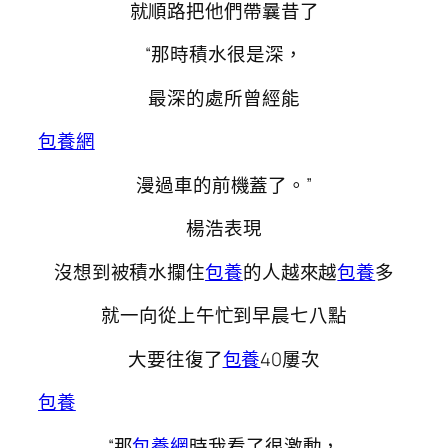
就順路把他們帶曩昔了
“那時積水很是深，
最深的處所曾經能
包養網
漫過車的前機蓋了。”
楊浩表現
沒想到被積水攔住
包養
的人越來越
包養
多
就一向從上午忙到早晨七八點
大要往復了
包養
40屢次
包養
“那
包養網
時我看了很激動，