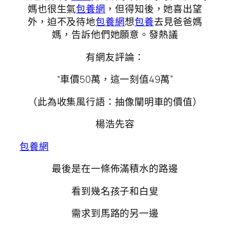
媽也很生氣
包養網
，但得知後，她喜出望
外，迫不及待地
包養網
想
包養
去見爸爸媽
媽，告訴他們她願意。發熱議
有網友評論：
“車價50萬，這一刻值49萬”
（此為收集風行語：抽像闡明車的價值）
楊浩先容
包養網
最後是在一條佈滿積水的路邊
看到幾名孩子和白叟
需求到馬路的另一邊