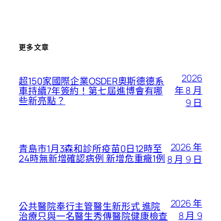
更多文章
2026
超150家國際企業OSDER奧斯德德系
年 8 月
車持續7年簽約！第七屆進博會有哪
些新亮點？
9 日
2026 年
青島市1月3森和診所疫苗0日12時至
24時無新增確認病例 新增危重癥1例
8 月 9 日
2026 年
公共醫院奉行主管醫生新形式 進院
8 月 9
治療只與一名醫生秀傳醫院健康檢查