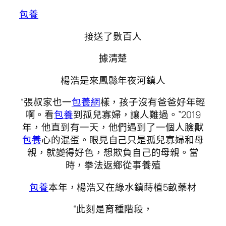
包養
接送了數百人
據清楚
楊浩是來鳳縣年夜河鎮人
“張叔家也一
包養網
樣，孩子沒有爸爸好年輕
啊。看
包養
到孤兒寡婦，讓人難過。”2019
年，他直到有一天，他們遇到了一個人臉獸
包養
心的混蛋。眼見自己只是孤兒寡婦和母
親，就變得好色，想欺負自己的母親。當
時，拳法返鄉從事養殖
包養
本年，楊浩又在綠水鎮蒔植5畝藥材
“此刻是育種階段，