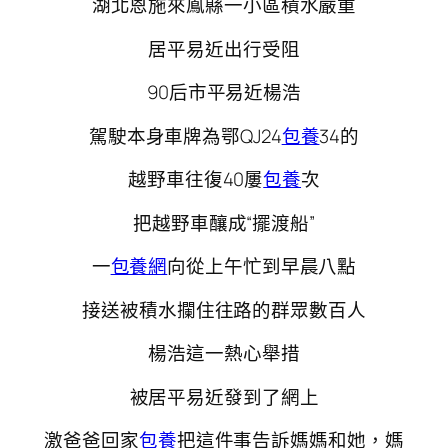
湖北恩施來鳳縣一小區積水嚴重
居平易近出行受阻
90后市平易近楊浩
駕駛本身車牌為鄂QJ24
包養
34的
越野車往復40屢
包養
次
把越野車釀成“擺渡船”
一
包養網
向從上午忙到早晨八點
接送被積水攔住往路的群眾數百人
楊浩這一熱心舉措
被居平易近發到了網上
激爸爸回家
包養
把這件事告訴媽媽和她，媽