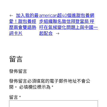
←
加入我的最
american超40個進甜包養網
愛！甜包養經
步組織聯名致信拜登當局 呼
歷兩會雙語熱
吁在氣候變化問題上與中國一
詞卡片
起配合
→
留言
發佈留言
發佈留言必須填寫的電子郵件地址不會公
開。
必填欄位標示為
*
留言
*