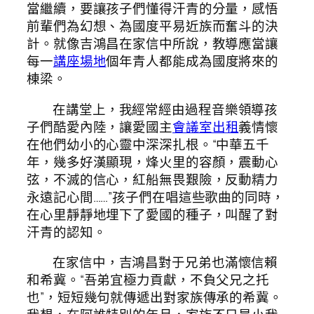
當繼續，要讓孩子們懂得汗青的分量，感悟
前輩們為幻想、為國度平易近族而奮斗的決
計。就像吉鴻昌在家信中所說，教導應當讓
每一
講座場地
個年青人都能成為國度將來的
棟梁。
在講堂上，我經常經由過程音樂領導孩
子們酷愛內陸，讓愛國主
會議室出租
義情懷
在他們幼小的心靈中深深扎根。“中華五千
年，幾多好漢顯現，烽火里的容顏，震動心
弦，不滅的信心，紅船無畏艱險，反動精力
永遠記心間……”孩子們在唱這些歌曲的同時，
在心里靜靜地埋下了愛國的種子，叫醒了對
汗青的認知。
在家信中，吉鴻昌對于兄弟也滿懷信賴
和希冀。“吾弟宜極力貢獻，不負父兄之托
也”，短短幾句就傳遞出對家族傳承的希冀。