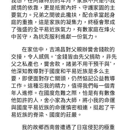
我想，在阿誰特別的年月，家族不只是小我
感情的依靠，更是抵禦內奸、守護家園的主
要氣力。兄弟之間彼此攙扶，配合承當起身
庭的重擔，這是家族的凝集力，終極會聚成
了強盛的全平易近族氣力，有數家庭在烽火
中苦守，為抗克服利進獻一份氣力。
在家信中，吉鴻昌對父親辦黌舍錢款的
交接，令人感佩。“金錢皆由先父捐助，非先
父之私產也，黌舍款，諸弟不用干預干與”，
他深知教導對于國度和平易近族是多么主
要，即便面對存亡關頭，仍然惦記公益教導
工作。這種忘我的精力，值得我們每一個青
年人進修。在國度危難之際，恰是有有數像
他如許的人，舍小家為大師，將小我的命運
與國度平易近族的命運慎密相連，挺起了平
易近族的脊梁、國度的莊嚴。
我的故鄉西南曾遭遇了日寇侵犯的極重