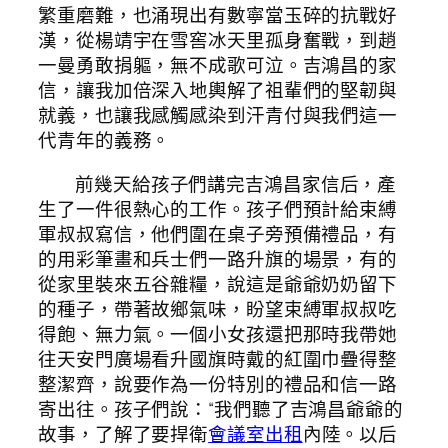
繁重磨難，也涌現出有數寧當玉碎的抗戰好
漢，從楊靖宇在雪窖冰天里孤身奮戰，到趙
一曼勇敢捐軀，無不成歌可泣。吉鴻昌的家
信，讓我加倍深入地輿解了祖輩們的堅韌與
就義，也讓我感觸感染到汗青付與我們這一
代青年的義務。
前幾天給孩子們講完吉鴻昌家信后，產
生了一件很熱心的工作。孩子們預計給束縛
軍叔叔寫信，他們圍在桌子旁預備禮品，有
的用彩筆畫和兵士們一路升旗的場景，有的
從家里裝來五谷雜糧，說這是爺爺奶奶留下
的種子，帶著故鄉氣味，盼望束縛軍叔叔吃
得飽、無力氣。一個小女孩還把那時我帶她
往天安門廣場看升國旗時戴的紅圍巾疊得整
整潔齊，說要作為一份特別的禮品和信一路
寄出往。孩子們說：“我們聽了吉鴻昌爺爺的
故事，了解了要捍衛
會議室出租
內陸。以后