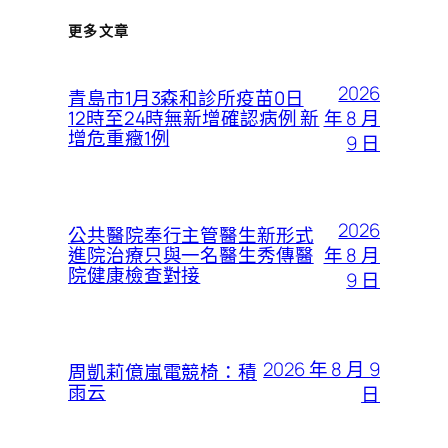
更多文章
2026
青島市1月3森和診所疫苗0日
年 8 月
12時至24時無新增確認病例 新
增危重癥1例
9 日
2026
公共醫院奉行主管醫生新形式
年 8 月
進院治療只與一名醫生秀傳醫
院健康檢查對接
9 日
2026 年 8 月 9
周凱莉億嵐電競椅：積
雨云
日