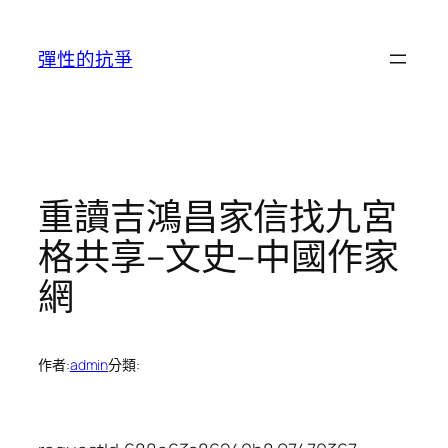
跳
至
彈性的抗爭
主
要
內
容
重讀吉鴻昌家信找九宮
格共享–文史–中國作家
網
作者:
admin
分類: