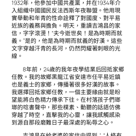
1932年，他參加中國共產黨，并在1934年介
入組織中國國民反法西斯年夜聯盟。他用現
實舉動和年青的性命詮釋了對國度、對平易
近族的義務與擔負。明天，重讀吉鴻昌的家
信，字字滾燙！“夫今逝世矣！是為時期而就
義。”是的，他是為時期而就義的好漢。這些
文字穿越汗青的長河，仍然閃耀著刺眼的光
線。
8年前，24歲的我年夜學結業后回抵家鄉
任教。我的故鄉黑龍江省安達市任平易近鎮
也是義士的家鄉，傳播著很多好漢的故事。
我選擇回抵家鄉任教，一個主要緣由就是盼
望能將白色精力傳承下往。在村落孩子們瑯
瑯的唸書聲中，那些樸素、動聽的話語仿佛
穿越了時空，直擊我的心靈，讓我感觸感染
到源自那段磨難日子最深處的恥辱之心。
吉鴻昌在給老婆的家信中提到：“人終有