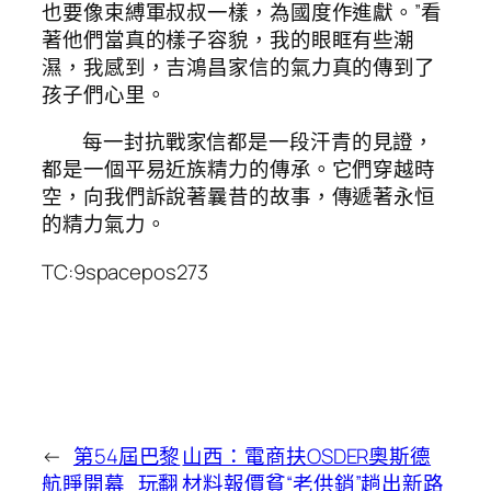
也要像束縛軍叔叔一樣，為國度作進獻。”看
著他們當真的樣子容貌，我的眼眶有些潮
濕，我感到，吉鴻昌家信的氣力真的傳到了
孩子們心里。
每一封抗戰家信都是一段汗青的見證，
都是一個平易近族精力的傳承。它們穿越時
空，向我們訴說著曩昔的故事，傳遞著永恒
的精力氣力。
TC:9spacepos273
←
第54屆巴黎
山西：電商扶OSDER奧斯德
航睜開幕_玩翻
材料報價貧“老供銷”趟出新路