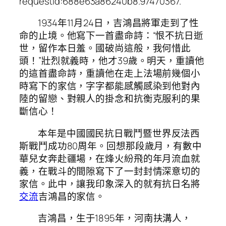
requestId:688e63a86240b8.97470367.
1934年11月24日，吉鴻昌將軍走到了性
命的止境。他寫下一首盡命詩：“恨不抗日逝
世，留作本日羞。國破尚這般，我何惜此
頭！”壯烈就義時，他才39歲。明天，重讀他
的這首盡命詩，重讀他在走上法場前幾個小
時寫下的家信，字字都能感觸感染到他對內
陸的留戀、對親人的掛念和抗衡克服利的果
斷信心！
本年是中國國民抗日戰鬥暨世界反法西
斯戰鬥成功80周年。回想那段歲月，有數中
華兒女奔赴疆場，在烽火紛飛的年月流血就
義，在戰斗的間隙寫下了一封封情深意切的
家信。此中，讓我印象深入的就有抗日名將
交流
吉鴻昌的家信。
吉鴻昌，生于1895年，河南扶溝人，