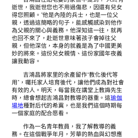
逝世，我逝世您也不用過傷悲，因還有兒女
得您照顧。”他是內陸的兵士，也是一位父
親，透過這簡略的句子，能感觸感染到他作
為父親的關心與義務。他深知這一往，就再
也回不來了，赴逝世意味著孩子會掉往父
親，但他深信，本身的就義是為了中國更美
妙的將來。這份兒女親情、這份家國年夜義
讓我動容。
吉鴻昌將家里的余產留作“教化後代等
用”，囑托家人培育後代，讓他們成為對社會
有效的人。明天，每當我在講堂上教誨先生
時，總會想起吉鴻昌對教導的器重。這
瑜伽
場地
種對后代的希冀，也是我們這個時期每
一個家庭的配合愿看。
作為一名青年教員，我了解教導的義
務。在這個戰爭年月，芳華的熱血與幻想應