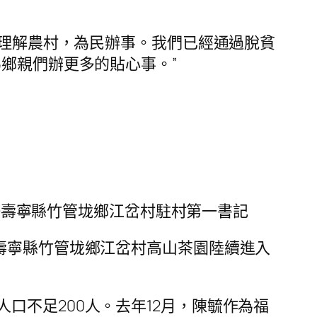
正理解農村，為民辦事。我們已經通過脫貧
鄉親們辦更多的貼心事。”
擔任壽寧縣竹管垅鄉江岔村駐村第一書記
壽寧縣竹管垅鄉江岔村高山茶園陸續進入
口不足200人。去年12月，陳毓作為福