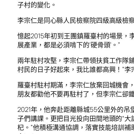
子村的變化。
李宗仁是同心縣人民檢察院四級高級檢察官
憶起2015年初到王團鎮羅臺村的場景，
展產業，都是必須啃下的‘硬骨頭’。”
兩年駐村攻堅，李宗仁帶領扶貧工作隊鋪
村民的日子好起來，我比誰都高興！”李
羅臺村駐村期滿，李宗仁放棄回城機會
朋友都勸他不要再駐村了，但李宗仁卻
2021年，他奔赴距離縣城55公里外
子們講課。更把目光投向田間地頭的“大
杞。”他積極溝通協調，落實技能培訓補