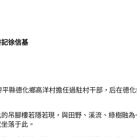
書記徐信基
”
在黎平縣德化鄉高洋村擔任過駐村干部，后在德
比的吊腳樓若隱若現，與田野、溪流、綠樹融為
就坐落于此。