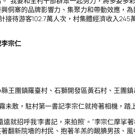
。“我要和全村干部群眾一起努力，將多姿多
肇興侗寨的品牌影響力、集聚力和帶動效應，為
計接待游客102.7萬人次，村集體經濟收入24
記李宗仁
在同心縣王團鎮羅臺村、石獅開發區黃石村、王團
薄霧未散，駐村第一書記李宗仁就挎著相機，踏
遠就招呼我‘李書記，來拍照’。”李宗仁摩挲
著翻新院墻的村民、抱著羊羔的靦腆男孩、風