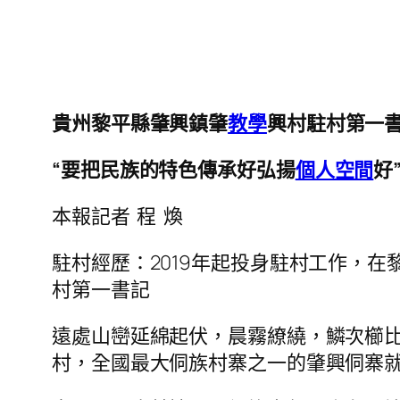
貴州黎平縣肇興鎮肇
教學
興村駐村第一
“要把民族的特色傳承好弘揚
個人空間
好
本報記者 程 煥
駐村經歷：2019年起投身駐村工作，
村第一書記
遠處山巒延綿起伏，晨霧繚繞，鱗次櫛
村，全國最大侗族村寨之一的肇興侗寨