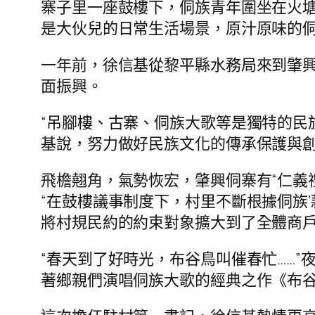
寨子里一座鼓樓下，侗族青年圍坐在火塘
是大伙兒的日常生活場景，原汁原味的
一年前，徐信基從黎平縣水務局來到肇
面振興。
“吊腳樓、古寨、侗族大歌等是獨特的民
基說，努力做好民族文化的傳承保護與
飛檐翹角，氣勢恢宏，肇興侗寨有“仁義
“在鼓樓議事制度下，村里不斷根據侗族
將村規民約的約束對象擴大到了全體商
“春天到了好時光，布谷鳥叫催春忙……
著鄉親們演唱侗族大歌的經典之作《布