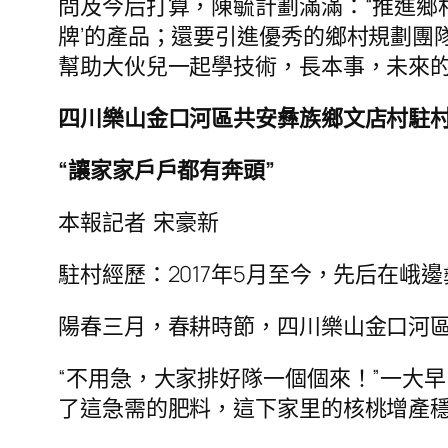
問及今后打算，陳毓計劃滿滿：“推進鄉
牌’的產品；還要引進優秀的鄉村規劃團
幫助大伙兒一起學技術，長本事，未來的
四川樂山金口河區共安彝族鄉文店村駐
“讓家家戶戶都有奔頭”
本報記者 宋豪新
駐村經歷：2017年5月至今，先后在
陽春三月，春耕時節，四川樂山金口河
“不用急，大家排好隊一個個來！”一大
了這急需的肥料，這下家里的核桃增產穩