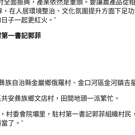
村全面振興，產業依然是重頭。要讓農產品從粗
隊，在人居環境整治、文化氛圍提升方面下足功
日子一起更紅火。”
村第一書記郭菲
峨邊彝族自治縣金巖鄉俄羅村、金口河區金河鎮
區共安彝族鄉文店村，田間地頭一派繁忙。
早，村委會院壩里，駐村第一書記郭菲組織村民
當了。”