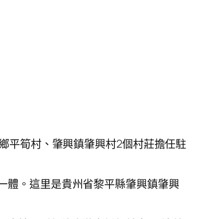
化鄉平筍村、肇興鎮肇興村2個村莊擔任駐
一體。這里是貴州省黎平縣肇興鎮肇興