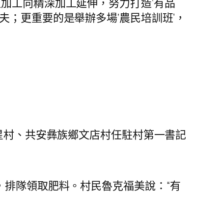
加工向精深加工延伸，努力打造‘有品
夫；更重要的是舉辦多場‘農民培訓班’，
吉星村、共安彝族鄉文店村任駐村第一書記
，排隊領取肥料。村民魯克福美說：“有