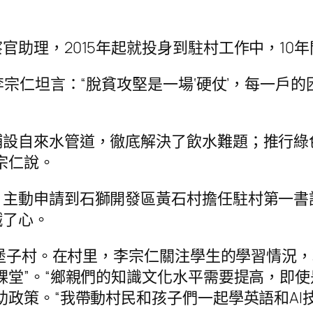
助理，2015年起就投身到駐村工作中，10
李宗仁坦言：“脫貧攻堅是一場‘硬仗’，每一戶
設自來水管道，徹底解決了飲水難題；推行綠色
宗仁說。
，主動申請到石獅開發區黃石村擔任駐村第一書
鐵了心。
的吊堡子村。在村里，李宗仁關注學生的學習情況
課堂”。“鄉親們的知識文化水平需要提高，即
助政策。“我帶動村民和孩子們一起學英語和AI