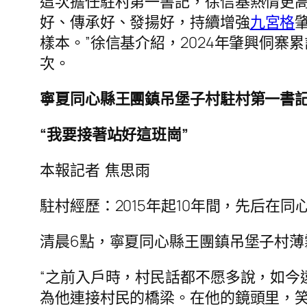
這次擔任駐村第一書記，徐信基熱情更高
好、傳承好、發揚好，持續增強
九宮格
樣本。”徐信基介紹，2024年肇興侗寨累
次。
寧夏同心縣王團鎮吊堡子村駐村第一書
“我要接著站好這班崗”
本報記者 焦思雨
駐村經歷：2015年起10年間，先后
清晨6點，寧夏同心縣王團鎮吊堡子村
“之前入戶時，村民話都不愿多說，如今遠
為他連接村民的橋梁。在他的鏡頭里，笑