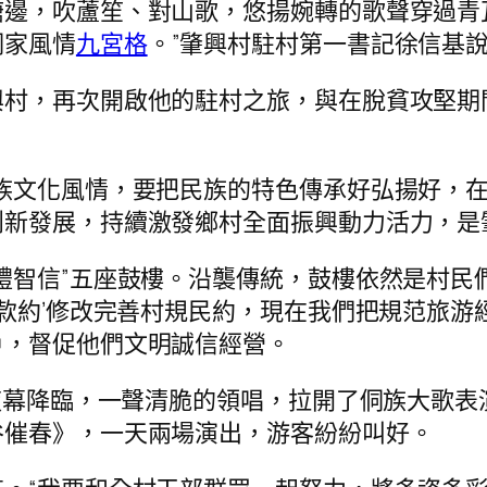
邊，吹蘆笙、對山歌，悠揚婉轉的歌聲穿過青
侗家風情
九宮格
。”肇興村駐村第一書記徐信基
興村，再次開啟他的駐村之旅，與在脫貧攻堅期
族文化風情，要把民族的特色傳承好弘揚好，在
創新發展，持續激發鄉村全面振興動力活力，是
禮智信”五座鼓樓。沿襲傳統，鼓樓依然是村民
‘款約’修改完善村規民約，現在我們把規范旅游
戶，督促他們文明誠信經營。
”夜幕降臨，一聲清脆的領唱，拉開了侗族大歌
谷催春》，一天兩場演出，游客紛紛叫好。