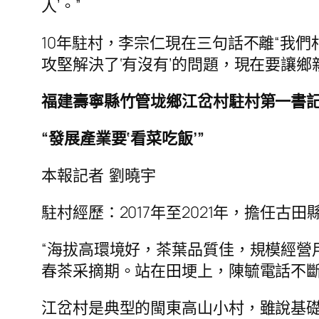
人’。”
10年駐村，李宗仁現在三句話不離“我
攻堅解決了‘有沒有’的問題，現在要讓
福建壽寧縣竹管垅鄉江岔村駐村第一書
“發展產業要‘看菜吃飯’”
本報記者 劉曉宇
駐村經歷：2017年至2021年，擔任
“海拔高環境好，茶葉品質佳，規模經營
春茶采摘期。站在田埂上，陳毓電話不斷
江岔村是典型的閩東高山小村，雖說基礎