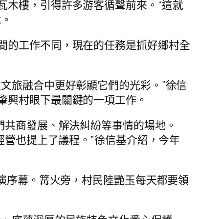
瓦木樓，引得許多游客循聲前來。“這就
說。
間的工作不同，現在的任務是抓好鄉村全
文旅融合中更好彰顯它們的光彩。”徐信
肇興村眼下最關鍵的一項工作。
們共商發展、解決糾紛等事情的場地。
經營也提上了議程。”徐信基介紹，今年
表演序幕。篝火旁，村民陸艷玉每天都要領