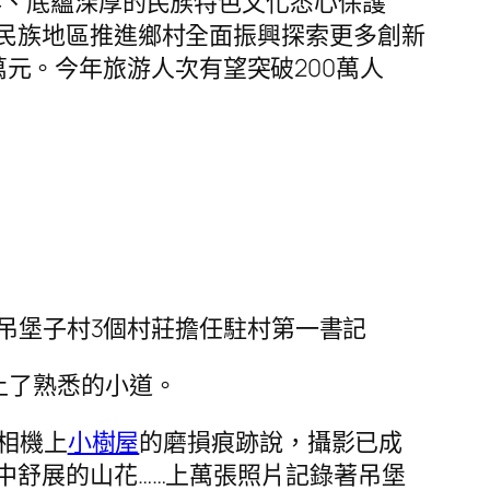
彩、底蘊深厚的民族特色文化悉心保護
民族地區推進鄉村全面振興探索更多創新
5萬元。今年旅游人次有望突破200萬人
鎮吊堡子村3個村莊擔任駐村第一書記
上了熟悉的小道。
著相機上
小樹屋
的磨損痕跡說，攝影已成
中舒展的山花……上萬張照片記錄著吊堡