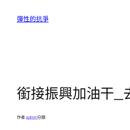
跳
至
彈性的抗爭
主
要
內
容
銜接振興加油干_
作者:
admin
分類: