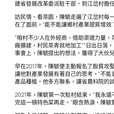
建省發展改革委派駐干部，到江岔村擔任
訪民情、看茶園，陳毓走遍了江岔村每一
在了面前，“能不能讓鄉村產業提質增效
“咱村不少人在外經商，借助渠道力量，
廠擴建，村民茶青就地加工”“日出日落
事會上，陳毓提出的想法，獲得了大伙
早在2017年，陳毓便主動報名了脫貧
讓他對產業發展有著自己的思考。“不能盲
產品種植，他多方聯系，讓省農科院的
2021年，陳毓第一次駐村結束。“我
完這一頓特色菜再走。”眼含熱淚，陳毓