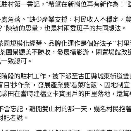
駐村第一書記，“希望在新崗位再有新作為！”
處角落。“缺少產業支撐，村民收入不穩定，農
？”陳毓的思量，也是村兩委班子的共同想法。
茶園規模化經營、品牌化運作是個好法子”“村
，茶園景觀美不勝收，發展攝影游，閑置場館改造
兒一致認可。
攻堅階段的駐村工作，被下派至古田縣城東街道
目‘抄作業’，發展產業要‘看菜吃飯’、因地制
試驗田在當時建檔立卡貧困戶的田里落地，還幫
永遠不會忘記，離開雙山村的那一天，幾名村民抱
對記者說。