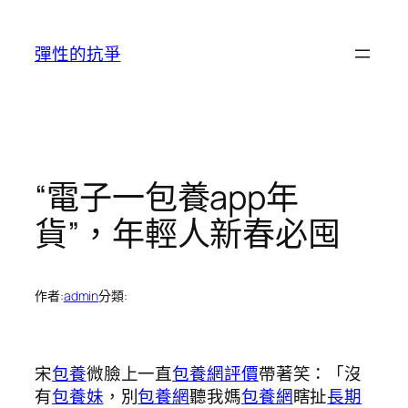
跳
至
彈性的抗爭
主
要
內
容
“電子一包養app年
貨”，年輕人新春必囤
作者:
admin
分類:
宋
包養
微臉上一直
包養網評價
帶著笑：「沒
有
包養妹
，別
包養網
聽我媽
包養網
瞎扯
長期