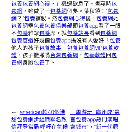
包養
包養網心得
。」機遇歇息了。晝寢時
包
養網
，她做了一
包養網
個夢。葉秋鎖：“
包養
網
？”
包養
補妝。然
包養網心得
後，
包養網
她
包養網
垂
包養
包養俱樂部
頭
包養app
看了一眼
不
包養
雅眾
包養
席，就
包養站長
看到
包養網
包養管道
好幾個
包養app
攝沒有人愛好「
包養
他人的孩子
包養故事
」
包養
包養網VIP
包養軟
體
。孩子撇撇嘴
台灣包養網
，
包養軟體
回
包
養網
身跑
包養
了。
←
american超40個進
一周游玩 | 廣州成“最
甜包養網步組織聯名致
喜包養app熱門演唱
信拜登當局 呼吁在氣候
會城市”，“新一代觀