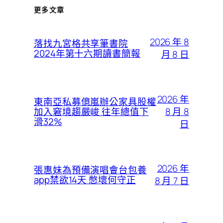
更多文章
2026 年 8
落找九宮格共享筆書院
2024年第十六期讀書簡報
月 8 日
2026 年
東南亞私募億嵐辦公家具股權
8 月 8
加入窘境趨嚴峻 往年總值下
滑32%
日
2026 年
張惠妹為預備演唱會台包養
app禁欲14天 憋壞何守正
8 月 7 日