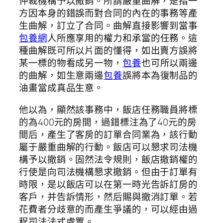
仲裁機構予以撤銷。所謂嚴重曲解，是指一
方因本身的錯誤而對合同的內在的事務等產
生曲解，訂立了合同。曲解直接影響到當事
包養網
人所應享用的權力和承當的任務。這
種曲解既可所以片面的懂得，如出賣方誤將
某一標的物看成另一物，
包養
也可所以兩邊
的曲解，如生意兩邊
包養
誤將本為復制品的
油畫當成真品生意。
他以為，顯然該事務中，飯店任務職員將標
的為400元的房間，過錯標注為了40元的房
間后，產生了客房的訂單合同業為，該行動
屬于嚴重曲解的行動。飯店可以懇求司法機
構予以撤銷。固然法令規則，飯店撤銷權的
行使是向司法機構懇求撤銷。但由于訂單有
時限，是以飯店可以在第一時光告訴訂房的
客戶，并告訴情形，然后賜與撤消訂單。若
花費者分歧意的而產生爭議的，可以經由過
程司法法式處置。