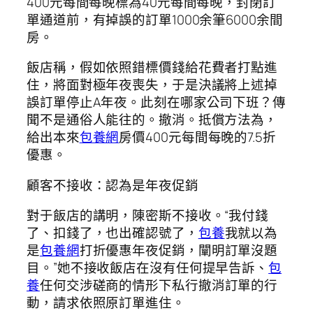
400元每間每晚標為40元每間每晚，封閉訂
單通道前，有掉誤的訂單1000余筆6000余間
房。
飯店稱，假如依照錯標價錢給花費者打點進
住，將面對極年夜喪失，于是決議將上述掉
誤訂單停止A年夜。此刻在哪家公司下班？傳
聞不是通俗人能往的。撤消。抵償方法為，
給出本來
包養網
房價400元每間每晚的7.5折
優惠。
顧客不接收：認為是年夜促銷
對于飯店的講明，陳密斯不接收。“我付錢
了、扣錢了，也出確認號了，
包養
我就以為
是
包養網
打折優惠年夜促銷，闡明訂單沒題
目。”她不接收飯店在沒有任何提早告訴、
包
養
任何交涉磋商的情形下私行撤消訂單的行
動，請求依照原訂單進住。