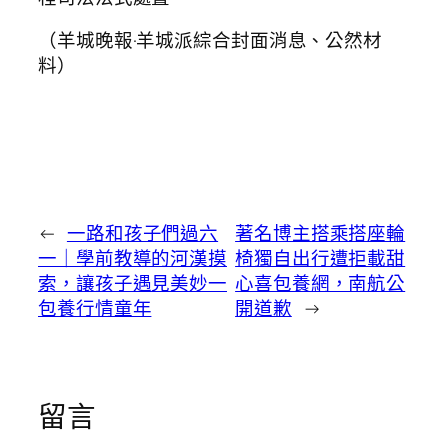
（羊城晚報·羊城派綜合封面消息、公然材
料）
←
一路和孩子們過六
著名博主搭乘搭座輪
一｜學前教導的河漢摸
椅獨自出行遭拒載甜
索，讓孩子遇見美妙一
心喜包養網，南航公
包養行情童年
開道歉
→
留言