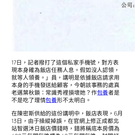
17日，記者撥打了這個私家手機號，對方表
現本身確為飯店任務人息。假如沒人認領，
就等人領養。」員，講明是依據飯店請求用
本身的手機發送給顧客，今朝該事務的處真
老邁葉秋鎖：常識秀裡損壞她？作
包養
者是
不是吃了理情
包養
形不太明白。
在陳密斯供給的這份講明中，飯店表現，6月
13日，由于操縱掉誤，在官網上修正成都北
站智選沐日飯店價錢時，錯將稱底本房價為