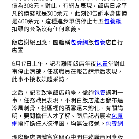
價為308元。對此，有網友表現，飯店日常平
凡的價錢就是300余元，此刻卻告訴本身售價
是400余元，這種進步單價停止七五
包養網
扣頭的套路沒有任何意義。
飯店謝絕回應，團體稱
包養網
飯
包養
店自行
處置
6月17日上午，記者離開飯店年夜
包養
堂對此
事停止清楚，任務職員在報告請示后表現，
此事不接收媒體采訪。
之后，記者致電飯店前臺，徵詢
包養
講明一
事，任務職員表現，不明白飯店能否發布過
冷風刺骨，社區裡的積雪還未熔化。有關講
明，要問擔任人才了解。隨后記者屢次
包養
網
撥打擔任人德律風，均無法接通。
包養網
洲際飯店團體賓客關心中間任務職員回應版