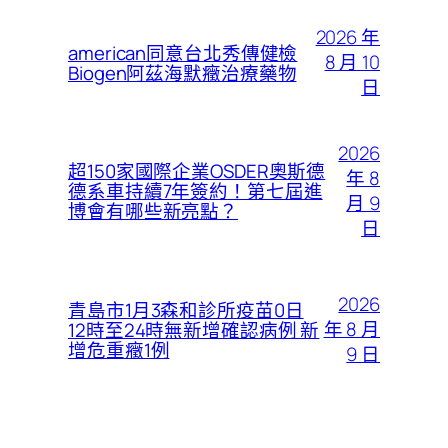
2026 年
american同意台北秀傳健檢
8 月 10
Biogen阿茲海默癥治療藥物
日
2026
超150家國際企業OSDER奧斯德
年 8
德系車持續7年簽約！第七屆進
月 9
博會有哪些新亮點？
日
2026
青島市1月3森和診所疫苗0日
年 8 月
12時至24時無新增確認病例 新
增危重癥1例
9 日