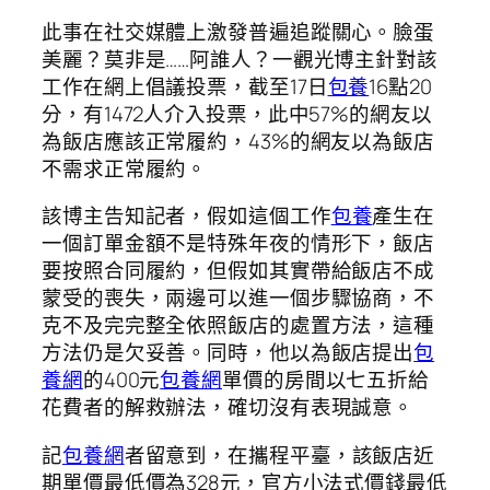
此事在社交媒體上激發普遍追蹤關心。臉蛋
美麗？莫非是……阿誰人？一觀光博主針對該
工作在網上倡議投票，截至17日
包養
16點20
分，有1472人介入投票，此中57%的網友以
為飯店應該正常履約，43%的網友以為飯店
不需求正常履約。
該博主告知記者，假如這個工作
包養
產生在
一個訂單金額不是特殊年夜的情形下，飯店
要按照合同履約，但假如其實帶給飯店不成
蒙受的喪失，兩邊可以進一個步驟協商，不
克不及完完整全依照飯店的處置方法，這種
方法仍是欠妥善。同時，他以為飯店提出
包
養網
的400元
包養網
單價的房間以七五折給
花費者的解救辦法，確切沒有表現誠意。
記
包養網
者留意到，在攜程平臺，該飯店近
期單價最低價為328元，官方小法式價錢最低