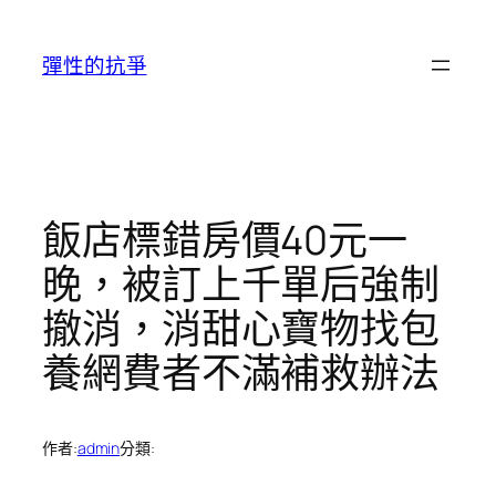
跳
至
彈性的抗爭
主
要
內
容
飯店標錯房價40元一
晚，被訂上千單后強制
撤消，消甜心寶物找包
養網費者不滿補救辦法
作者:
admin
分類: