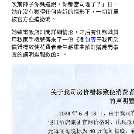
次前陣子你媽還說，你都當司理了？」日，
她在沒有獲得任何告訴的情形下，一切訂單
被官方強迫撤消。
她致電飯店訊問詳細情形，之后有任務職員
用私家手機號傳來了一份《關
包養
于我司房
價錯標致使花費者產生嚴重曲解訂購房間事
宜的講明暨報歉函》。