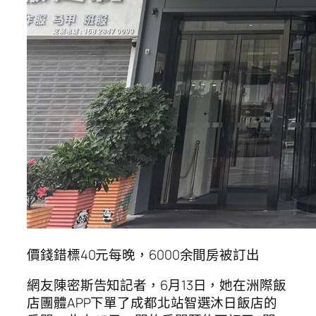
價錢錯標40元每晚，6000余間房被訂出
網友陳密斯告知記者，6月13日，她在洲際飯
店團體APP下單了成都北站智選沐日飯店的