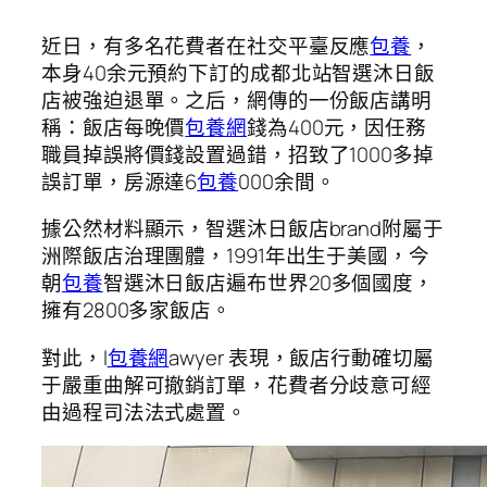
近日，有多名花費者在社交平臺反應
包養
，
本身40余元預約下訂的成都北站智選沐日飯
店被強迫退單。之后，網傳的一份飯店講明
稱：飯店每晚價
包養網
錢為400元，因任務
職員掉誤將價錢設置過錯，招致了1000多掉
誤訂單，房源達6
包養
000余間。
據公然材料顯示，智選沐日飯店brand附屬于
洲際飯店治理團體，1991年出生于美國，今
朝
包養
智選沐日飯店遍布世界20多個國度，
擁有2800多家飯店。
對此，l
包養網
awyer 表現，飯店行動確切屬
于嚴重曲解可撤銷訂單，花費者分歧意可經
由過程司法法式處置。