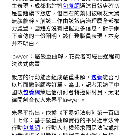
主表現，成都北站智
包養網
選沐日飯店確切
是團體旗下飯店，但目石的葉則被網友大罵
無腦能幹。前該工作由該飯店治理層全部權
力處置，團體方沒有把握更多信息。對于網
下流傳的一份闡明，該任務職員表現，本身
并不明白。
lawyer ：屬嚴重曲解，花費者可經由過程司
法法式處置
飯店的行動能否組成嚴重曲解，
包養
能否可
以片面撤消顧客訂單。為此，記者采訪了中
國政
包養網
策迷信研討會特邀研討員、太琨
律開創合伙人朱界平lawyer 。
朱界平指出，依據《平易近法典》第一百四
十七條：基于嚴重曲解實行的平易近事法令
行動
包養網
，行動人有權懇求國民法院或許