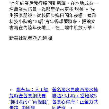
“本年結業后我行將回到新疆，在本地成為一
名農業技巧員，為那里帶來更多‘甜美’。”先
生張彥朋說。從校園步進田間年夜棚，這群
科技小院的“00后”青年暢想著將來，把論文
書寫在內陸年夜地上，在土壤中綻放芳華。
新華社記者 孫凡越 攝
←
鄭永年：人工智
著名潛水員廣西潛水掉
能時查包養網代要
聯超30小時，當地政S
“抓小縮小” “兩條腿”
包養心得府：正全力共
走路_中國網
同救濟
→