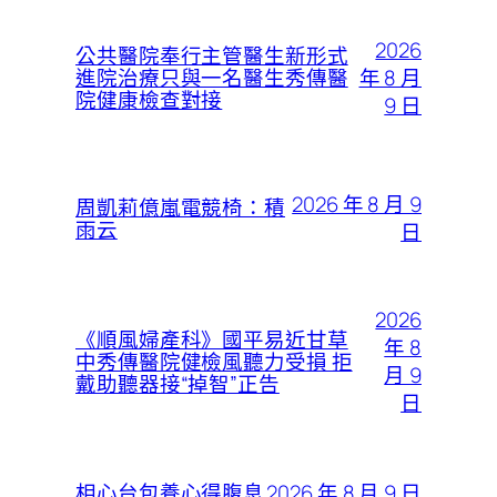
2026
公共醫院奉行主管醫生新形式
年 8 月
進院治療只與一名醫生秀傳醫
院健康檢查對接
9 日
2026 年 8 月 9
周凱莉億嵐電競椅：積
雨云
日
2026
《順風婦產科》國平易近甘草
年 8
中秀傳醫院健檢風聽力受損 拒
月 9
戴助聽器接“掉智”正告
日
2026 年 8 月 9 日
相心台包養心得腹息