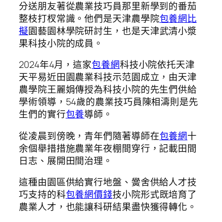
分送朋友著從農業技巧員那里新學到的番茄
整枝打杈常識。他們是天津農學院
包養網比
擬
園藝園林學院研討生，也是天津武清小漿
果科技小院的成員。
2024年4月，這家
包養網
科技小院依托天津
天平易近田園農業科技示范園成立，由天津
農學院王麗娟傳授為科技小院的先生們供給
學術領導，54歲的農業技巧員陳相濤則是先
生們的實行
包養
導師。
從凌晨到傍晚，青年們隨著導師在
包養網
十
余個舉措措施農業年夜棚間穿行，記載田間
日志、展開田間治理。
這種由園區供給實行地盤、黌舍供給人才技
巧支持的科
包養網價錢
技小院形式既培育了
農業人才，也能讓科研結果盡快獲得轉化。