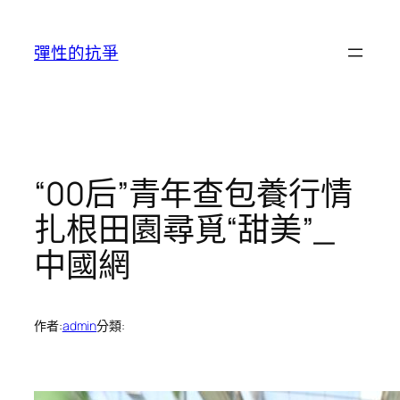
跳
至
彈性的抗爭
主
要
內
容
“00后”青年查包養行情
扎根田園尋覓“甜美”_
中國網
作者:
admin
分類: