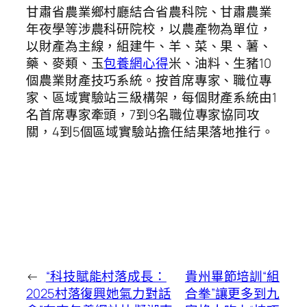
甘肅省農業鄉村廳結合省農科院、甘肅農業
年夜學等涉農科研院校，以農產物為單位，
以財產為主線，組建牛、羊、菜、果、薯、
藥、麥類、玉
包養網心得
米、油料、生豬10
個農業財產技巧系統。按首席專家、職位專
家、區域實驗站三級構架，每個財產系統由1
名首席專家牽頭，7到9名職位專家協同攻
關，4到5個區域實驗站擔任結果落地推行。
←
“科技賦能村落成長：
貴州畢節培訓“組
2025村落復興她氣力對話
合拳”讓更多到九