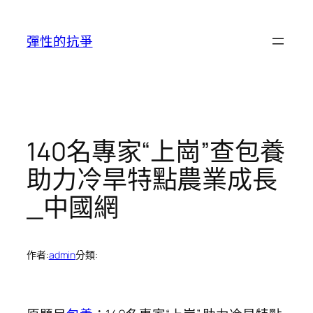
跳
至
彈性的抗爭
主
要
內
容
140名專家“上崗”查包養
助力冷旱特點農業成長
_中國網
作者:
admin
分類: