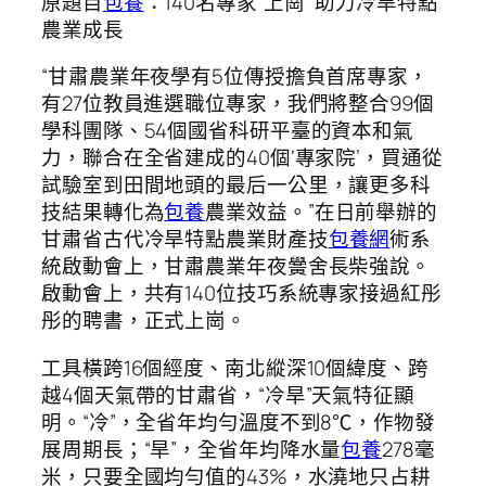
原題目
包養
：140名專家“上崗” 助力冷旱特點
農業成長
“甘肅農業年夜學有5位傳授擔負首席專家，
有27位教員進選職位專家，我們將整合99個
學科團隊、54個國省科研平臺的資本和氣
力，聯合在全省建成的40個‘專家院’，買通從
試驗室到田間地頭的最后一公里，讓更多科
技結果轉化為
包養
農業效益。”在日前舉辦的
甘肅省古代冷旱特點農業財產技
包養網
術系
統啟動會上，甘肅農業年夜黌舍長柴強說。
啟動會上，共有140位技巧系統專家接過紅彤
彤的聘書，正式上崗。
工具橫跨16個經度、南北縱深10個緯度、跨
越4個天氣帶的甘肅省，“冷旱”天氣特征顯
明。“冷”，全省年均勻溫度不到8℃，作物發
展周期長；“旱”，全省年均降水量
包養
278毫
米，只要全國均勻值的43%，水澆地只占耕