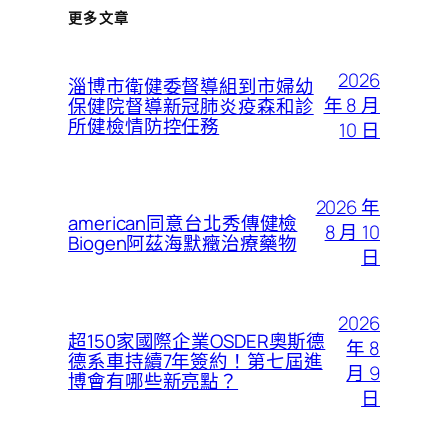
更多文章
2026
淄博市衛健委督導組到市婦幼
年 8 月
保健院督導新冠肺炎疫森和診
所健檢情防控任務
10 日
2026 年
american同意台北秀傳健檢
8 月 10
Biogen阿茲海默癥治療藥物
日
2026
超150家國際企業OSDER奧斯德
年 8
德系車持續7年簽約！第七屆進
月 9
博會有哪些新亮點？
日