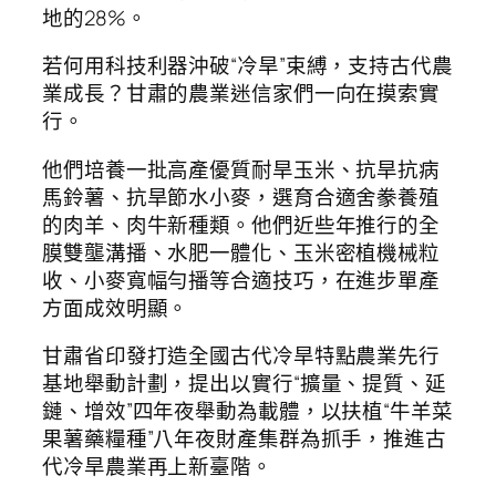
地的28%。
若何用科技利器沖破“冷旱”束縛，支持古代農
業成長？甘肅的農業迷信家們一向在摸索實
行。
他們培養一批高產優質耐旱玉米、抗旱抗病
馬鈴薯、抗旱節水小麥，選育合適舍豢養殖
的肉羊、肉牛新種類。他們近些年推行的全
膜雙壟溝播、水肥一體化、玉米密植機械粒
收、小麥寬幅勻播等合適技巧，在進步單產
方面成效明顯。
甘肅省印發打造全國古代冷旱特點農業先行
基地舉動計劃，提出以實行“擴量、提質、延
鏈、增效”四年夜舉動為載體，以扶植“牛羊菜
果薯藥糧種”八年夜財產集群為抓手，推進古
代冷旱農業再上新臺階。