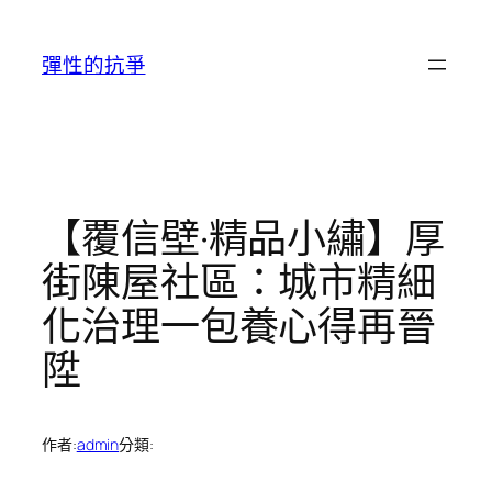
跳
至
彈性的抗爭
主
要
內
容
【覆信壁·精品小繡】厚
街陳屋社區：城市精細
化治理一包養心得再晉
陞
作者:
admin
分類: