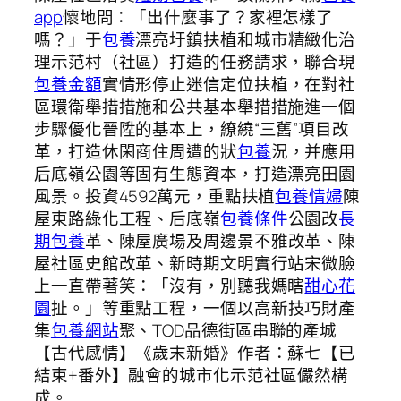
app
懷地問：「出什麼事了？家裡怎樣了
嗎？」于
包養
漂亮圩鎮扶植和城市精緻化治
理示范村（社區）打造的任務請求，聯合現
包養金額
實情形停止迷信定位扶植，在對社
區環衛舉措措施和公共基本舉措措施進一個
步驟優化晉陞的基本上，繚繞“三舊”項目改
革，打造休閑商住周遭的狀
包養
況，并應用
后底嶺公園等固有生態資本，打造漂亮田園
風景。投資4592萬元，重點扶植
包養情婦
陳
屋東路綠化工程、后底嶺
包養條件
公園改
長
期包養
革、陳屋廣場及周邊景不雅改革、陳
屋社區史館改革、新時期文明實行站宋微臉
上一直帶著笑：「沒有，別聽我媽瞎
甜心花
園
扯。」等重點工程，一個以高新技巧財產
集
包養網站
聚、TOD品德街區串聯的產城
【古代感情】《歲末新婚》作者：蘇七【已
結束+番外】融會的城市化示范社區儼然構
成。