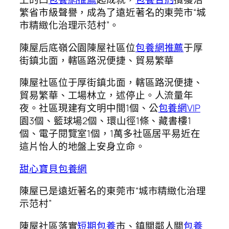
繁省市級聲譽，成為了遠近著名的東莞市“城
市精緻化治理示范村”。
陳屋后底嶺公園陳屋社區位
包養網推薦
于厚
街鎮北面，轄區路況便捷、貿易繁華
陳屋社區位于厚街鎮北面，轄區路況便捷、
貿易繁華、工場林立，述停止。人流量年
夜。社區現建有文明中間1個、公
包養網VIP
園3個、籃球場2個、環山徑1條、藏書樓1
個、電子閱覽室1個，1萬多社區居平易近在
這片怡人的地盤上安身立命。
甜心寶貝包養網
陳屋已是遠近著名的東莞市“城市精緻化治理
示范村”
陳屋社區落實
短期包養
市、鎮關鄰人關
包養