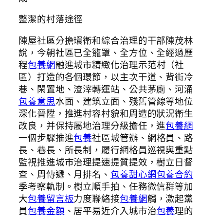
整潔的村落途徑
陳屋社區分擔環衛和綜合治理的干部陳茂林
說，今朝社區已全籠罩、全方位、全經過歷
程
包養網
融進城市精緻化治理示范村（社
區）打造的各個環節，以主次干道、背街冷
巷、閑置地、渣滓轉運站、公共茅廁、河涌
包養意思
水面、建筑立面、殘舊管線等地位
深化晉陞，推進村容村貌和周遭的狀況衛生
改良，并保持屬地治理分級擔任，進
包養網
一個步驟推進
包養
社區城管辦、網格員、路
長、巷長、所長制，履行網格員巡視與重點
監視推進城市治理提速提質提效，樹立日督
查、周傳遞、月排名、
包養甜心網
包養合約
季考察軌制。樹立順手拍、任務微信群等加
大
包養留言板
力度聯絡接
包養網
觸，激起黨
員
包養金額
、居平易近介入城市治
包養
理的