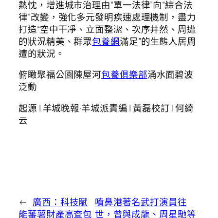
熱忱，增進城市治理由“單一法律”向“綜合法
律”改變，強化多元發明疾速處理機制，盡力
打造“空中干凈、立面整潔、次序井然、周遭
的狀況精美、群眾
包養網
滿足”的生態人居周
遭的狀況。
俯瞰聚福公園陳屋河
包養俱樂部
涌水面碧波
泛動
起源 | 羊城晚報·羊城派責編 | 黃磊校訂 | 何綺
云
←
廣西：科技賦
噴鼻港著名武打演員往
能蕃薯財產高查包
世，曾與成龍、周星馳等