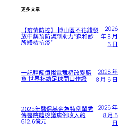
更多文章
2026
【疫情防控】 博山區不花錢發
年 8 月
放中藥預防湯劑助力“森和診
所體檢抗疫”
6 日
2026 年
一記輕觸億嵐電競椅改變勝
負 世界杯讓足球開口作證
8 月 6 日
2026 年
2025年醫保基金為特例單秀
8 月 5
傳醫院體檢議病例收入約
612.6億元
日