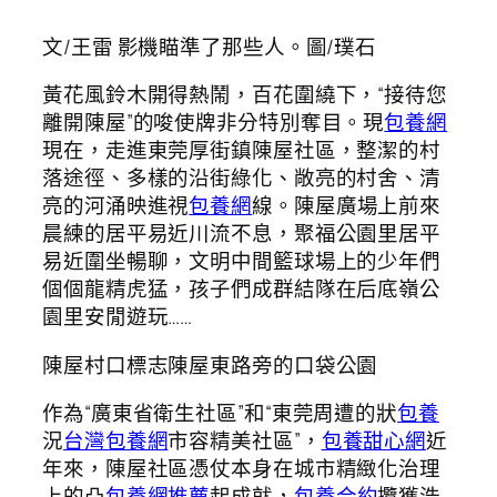
文/王雷 影機瞄準了那些人。圖/璞石
黃花風鈴木開得熱鬧，百花圍繞下，“接待您
離開陳屋”的唆使牌非分特別奪目。現
包養網
現在，走進東莞厚街鎮陳屋社區，整潔的村
落途徑、多樣的沿街綠化、敞亮的村舍、清
亮的河涌映進視
包養網
線。陳屋廣場上前來
晨練的居平易近川流不息，聚福公園里居平
易近圍坐暢聊，文明中間籃球場上的少年們
個個龍精虎猛，孩子們成群結隊在后底嶺公
園里安閒遊玩……
陳屋村口標志陳屋東路旁的口袋公園
作為“廣東省衛生社區”和“東莞周遭的狀
包養
況
台灣包養網
市容精美社區”，
包養甜心網
近
年來，陳屋社區憑仗本身在城市精緻化治理
上的凸
包養網推薦
起成就，
包養合約
攬獲浩