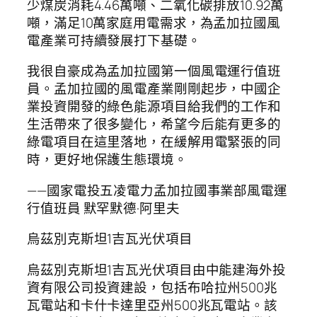
少煤炭消耗4.46萬噸、二氧化碳排放10.92萬
噸，滿足10萬家庭用電需求，為孟加拉國風
電產業可持續發展打下基礎。
我很自豪成為孟加拉國第一個風電運行值班
員。孟加拉國的風電產業剛剛起步，中國企
業投資開發的綠色能源項目給我們的工作和
生活帶來了很多變化，希望今后能有更多的
綠電項目在這里落地，在緩解用電緊張的同
時，更好地保護生態環境。
——國家電投五凌電力孟加拉國事業部風電運
行值班員 默罕默德·阿里夫
烏茲別克斯坦1吉瓦光伏項目
烏茲別克斯坦1吉瓦光伏項目由中能建海外投
資有限公司投資建設，包括布哈拉州500兆
瓦電站和卡什卡達里亞州500兆瓦電站。該