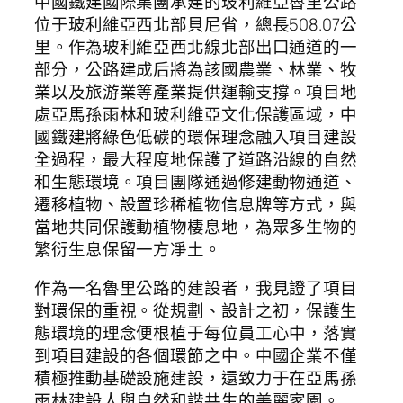
中國鐵建國際集團承建的玻利維亞魯里公路
位于玻利維亞西北部貝尼省，總長508.07公
里。作為玻利維亞西北線北部出口通道的一
部分，公路建成后將為該國農業、林業、牧
業以及旅游業等產業提供運輸支撐。項目地
處亞馬孫雨林和玻利維亞文化保護區域，中
國鐵建將綠色低碳的環保理念融入項目建設
全過程，最大程度地保護了道路沿線的自然
和生態環境。項目團隊通過修建動物通道、
遷移植物、設置珍稀植物信息牌等方式，與
當地共同保護動植物棲息地，為眾多生物的
繁衍生息保留一方凈土。
作為一名魯里公路的建設者，我見證了項目
對環保的重視。從規劃、設計之初，保護生
態環境的理念便根植于每位員工心中，落實
到項目建設的各個環節之中。中國企業不僅
積極推動基礎設施建設，還致力于在亞馬孫
雨林建設人與自然和諧共生的美麗家園。