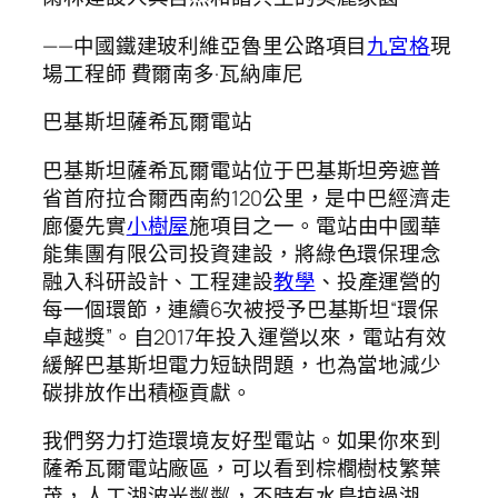
——中國鐵建玻利維亞魯里公路項目
九宮格
現
場工程師 費爾南多·瓦納庫尼
巴基斯坦薩希瓦爾電站
巴基斯坦薩希瓦爾電站位于巴基斯坦旁遮普
省首府拉合爾西南約120公里，是中巴經濟走
廊優先實
小樹屋
施項目之一。電站由中國華
能集團有限公司投資建設，將綠色環保理念
融入科研設計、工程建設
教學
、投產運營的
每一個環節，連續6次被授予巴基斯坦“環保
卓越獎”。自2017年投入運營以來，電站有效
緩解巴基斯坦電力短缺問題，也為當地減少
碳排放作出積極貢獻。
我們努力打造環境友好型電站。如果你來到
薩希瓦爾電站廠區，可以看到棕櫚樹枝繁葉
茂，人工湖波光粼粼，不時有水鳥掠過湖