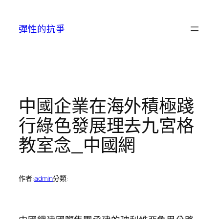
跳
至
彈性的抗爭
主
要
內
容
中國企業在海外積極踐
行綠色發展理去九宮格
教室念_中國網
作者:
admin
分類: