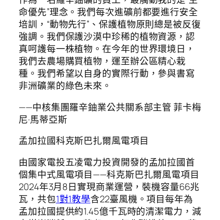
命優先”理念。我們每次進礦前都要進行安全
培訓，“動物先行”、保護植物原則總是被反復
強調。我們保護沙漠中珍稀的植物資源，認
真呵護每一株植物。在今年的世界環境日，
我們去農場購買植物，運至辦公區精心栽
種。我們希望以自身的實際行動，參與書寫
非洲礦業的綠色未來。
——中核集團羅辛鈾業公共關系部主管 菲卡梅
尼·馬蒂亞斯
孟加拉國科克斯巴扎爾風電項目
由國家電投五凌電力投資開發的孟加拉國首
個集中式風電項目——科克斯巴扎爾風電項目
2024年3月8日實現商業運營，裝機容量66兆
瓦，共包
1對1教學
含22臺風機。項目每年為
孟加拉國提供約1.45億千瓦時的清潔電力，減