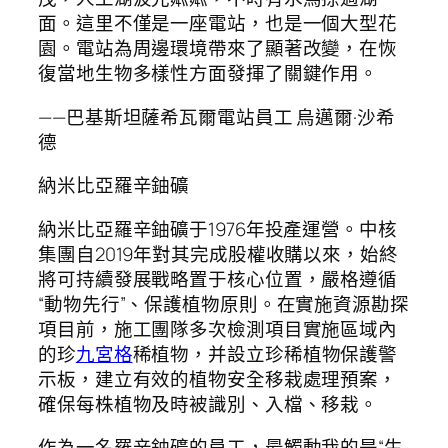
面。這里不僅是一座電站，也是一個大型花
園。電站為周邊環境帶來了顯著改變，在恢
復當地生物多樣性方面發揮了關鍵作用。
——巴基斯坦薩希瓦爾電站員工 烏邁爾·沙希
德
納米比亞羅辛鈾礦
納米比亞羅辛鈾礦于1976年投產運營。中核
集團自2019年對其完成股權收購以來，始終
將可持續發展戰略置于核心位置，嚴格遵循
“動物先行”、保護植物原則。在實施資源勘探
項目前，施工團隊多次檢測項目實施區域內
的珍
九宮格
稀植物，并設立珍稀植物保護警
示板，建立有效的植物安全移栽處理預案，
確保每株植物及時被識別、入檔、移栽。
作為一名羅辛鈾礦的員工，最觸動我的是“生