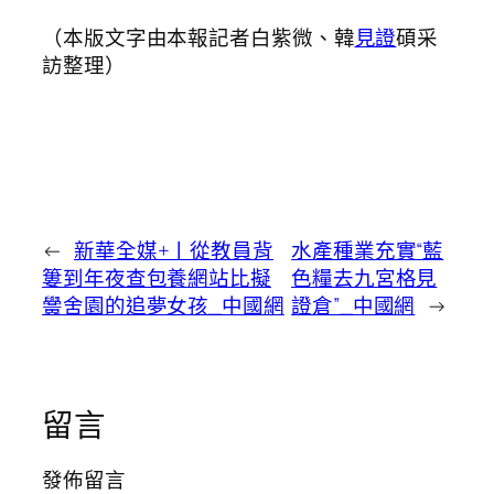
（本版文字由本報記者白紫微、韓
見證
碩采
訪整理）
←
新華全媒+丨從教員背
水產種業充實“藍
簍到年夜查包養網站比擬
色糧去九宮格見
黌舍園的追夢女孩_中國網
證倉”_中國網
→
留言
發佈留言