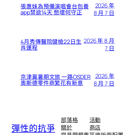
2026 年
張惠妹為預備演唱會台包養
app禁欲14天 憋壞何守正
8 月 7 日
2026 年 8 月
4月秀傳醫院健檢22日生
肖運程
7 日
2026 年
京津冀暑期文旅 一路OSDER
奧斯德零件商繁花有新意
8 月 7 日
部落格
活動
彈性的抗爭
關於
商店