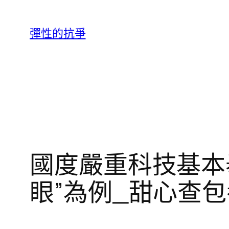
跳
至
彈性的抗爭
主
要
內
容
國度嚴重科技基本
眼”為例_甜心查