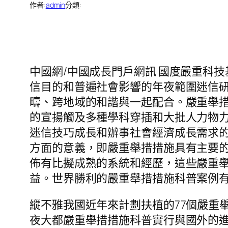
作者:
admin
分類:
中國網/中國成長門戶網訊 國度嚴重科
信目的和普遍社會影響的年夜範圍迷信
疇、跨地域的和諧與一起配合。嚴重舉
的宣揚觸及多種學科穿插和大批人力物
迷信技巧成長和辦事社會經濟成長需求
方面的意義，即嚴重舉措措施具有主要的
佈有比擬成熟的系統和經歷，這些嚴重
益。世界勝利的嚴重舉措措施科普案例
縱不雅我國近年來計劃扶植的77個嚴重
夜大都嚴重舉措措施科普實行與國外的