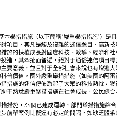
技基本舉措措施（以下簡稱“嚴重舉措措施”）是
研討項目，其凡是觸及復雜的迷信題目、高新技
措措施的扶植成長對國度科技、教導、經濟和社
力投進，其牽扯面普遍，絕對于通俗迷信項目標
的主要意義，並且對于全部社會來說也有增進大
科普價值。國外嚴重舉措措施（如美國的阿雷西
舉措措施的迷信傳佈激起了大眾的科技熱忱，獲
有助于熟悉嚴重舉措措施在社會成長、公民綜合
舉措措施，34個已建成運轉，部門舉措措施綜
進步前輩案例比擬還有必定的間隔，如缺乏體系