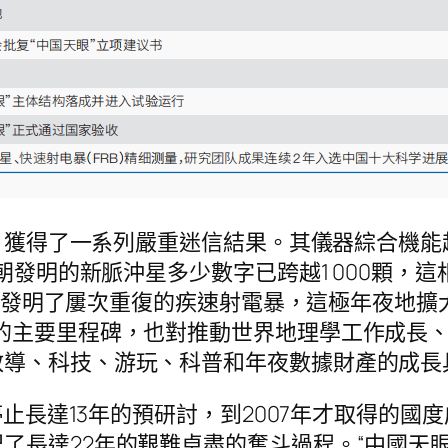
以來，獲得了一系列嚴重迷信結果。其儀器綜合機
朝發明的新脈沖星多少數字已跨越1 000顆，這
眼”還發明了屢次重復的疾速射電暴，這極年夜地
的主要里程碑，也對推動世界地理學工作成長
教導、科技、游玩、科普和年夜數據財產的成長
停止長達13年的預研討，到2007年才取得的國
了長達22年的艱難卓盡的奮斗過程。“中國天