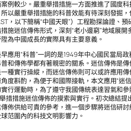
面案例較少。嚴重舉措措施一方面推進了國度科
。所以嚴重舉措措施的科普效能有待深刻發掘，
AST，以下簡稱“中國天眼”）工程勘探論證、
措施迷信傳佈形式，深刻“老小邊窮”地域展開
晉陞為中國成長的實際具有主要意義。
早應用“科普”一詞的是1949年中心國民當局
科普和傳佈學都有著親密的關系。迷信傳佈是傳
是一種實行操縱，而迷信傳佈則可以或許應用傳
角度斟酌，為便于和國際接軌，本文應用“迷信
實行運動時，為了遵守我國傳統表達習氣和參照
重舉措措施迷信傳佈的摸索與實行。初次總結提出
信傳佈供給可貴的參考，進一個步驟將迷信研討
全球范圍內的科技文明影響力。