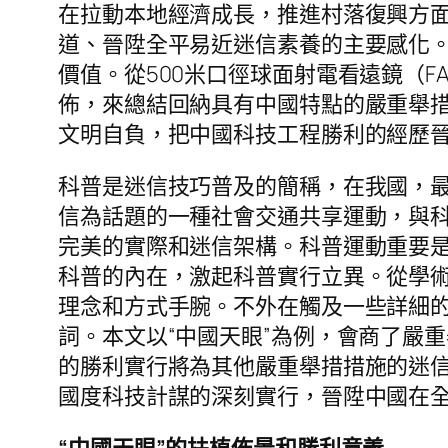
在拉動本地經濟成長，推進村落復興方
道、晉陞全平易近迷信素養的主要感化
價值。從500米口徑球面射電看遠鏡（F
佈，來總結回納具有中國特點的嚴重舉措
文明自負，把中國科技工程勝利的經歷
科普是迷信技巧普及的簡稱，在我國，最
信為話題的一種社會交通共享運動，與
完美的實際和迷信架構。科普運動重要
科普的內在，激起科普實行立異。從學術
理念和方式手腕。不外在觸及一些詳細的
詞。本文以“中國天眼”為例，會商了嚴
的勝利實行將為其他嚴重舉措措施的迷
國度科技計謀的深刻實行，晉陞中國在