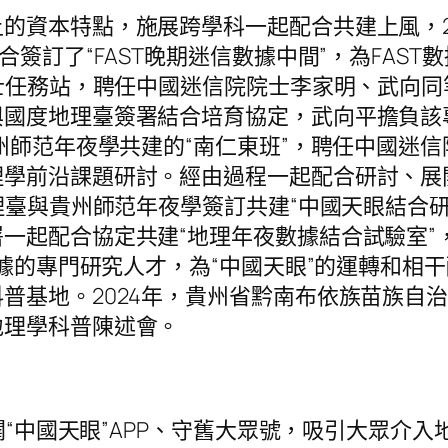
的資本特點，施展跨學科一起配合共建上風，2
合簽訂了“FAST晚期迷信數據中間”，為FAS
士任務站，聘任中國迷信院院士李家明、武向同
與國度地理臺簽署結合培育協定，武向平擔負該
貴州師范年夜學共建的“南仁東班”，聘任中國迷
理學前沿課題研討。經由過程一起配合研討、展
地理臺與貴州師范年夜學簽訂共建“中國天眼結合
一起配合協定共建“地理年夜數據結合試驗室”
數據的專門研究人才，為“中國天眼”的運轉和
普基地。2024年，貴州省黔南布依族苗族自
地理學科普陳述會。
開闢“中國天眼”APP、守舊大眾號，吸引大眾