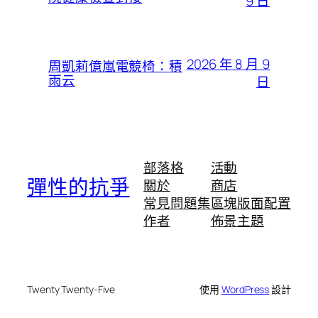
9 日
2026 年 8 月 9
周凱莉億嵐電競椅：積
雨云
日
部落格
活動
彈性的抗爭
關於
商店
常見問題集
區塊版面配置
作者
佈景主題
Twenty Twenty-Five
使用
WordPress
設計