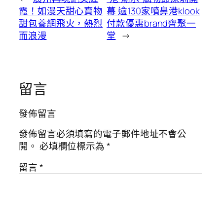
霞！如漫天甜心寶物
幕 逾130家噴鼻港klook
甜包養網飛火，熱烈
付款優惠brand齊聚一
而浪漫
堂
→
留言
發佈留言
發佈留言必須填寫的電子郵件地址不會公
開。
必填欄位標示為
*
留言
*