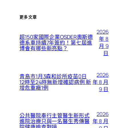
更多文章
2026
超150家國際企業OSDER奧斯德
年 8
德系車持續7年簽約！第七屆進
月 9
博會有哪些新亮點？
日
2026
青島市1月3森和診所疫苗0日
年 8 月
12時至24時無新增確認病例 新
增危重癥1例
9 日
2026
公共醫院奉行主管醫生新形式
年 8 月
進院治療只與一名醫生秀傳醫
院健康檢查對接