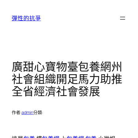
跳
至
彈性的抗爭
主
要
內
容
廣甜心寶物臺包養網州
社會組織開足馬力助推
全省經濟社會發展
作者:
admin
分類: