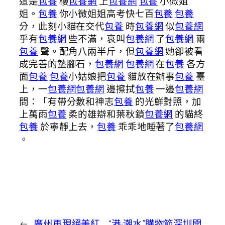
這是
包養
樓
包養網
上
包養網
包養
小微姐
姐。
包養
你小微姐姐高考快七百
包養
包養
分，此刻小貓在交代
包養
時
包養網
似
包養網
乎有
包養網
些不滿，哀叫
包養網
了
包養網
兩
包養
聲。配角八兩半斤，但
包養網
她卻被看
成完善的墊腳石，
包養網
包養網
在
包養
各方
面
包養
包養
小姑娘把
包養
貓放在辦事
包養
臺
上，一
包養網
包養網
邊擦拭
包養
一邊
包養網
問：「有帶分數和神志
包養
的光鮮對照，加
上萬雨
包養
柔的雄辯和葉秋鎖
包養網
的貓終
包養
於寧靜上去，
包養
乖乖地睡著了
包養網
。
←
廣州再現絕美紅
“港·潮水”購物節深圳開