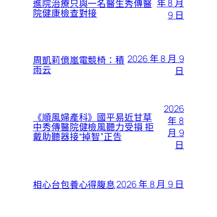
年 8 月
進院治療只與一名醫生秀傳醫
院健康檢查對接
9 日
2026 年 8 月 9
周凱莉億嵐電競椅：積
雨云
日
2026
《順風婦產科》國平易近甘草
年 8
中秀傳醫院健檢風聽力受損 拒
月 9
戴助聽器接“掉智”正告
日
2026 年 8 月 9 日
相心台包養心得腹息