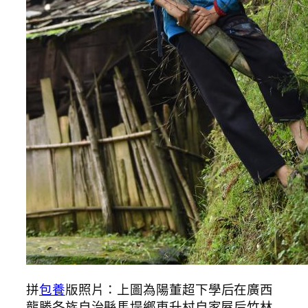
拼
包養
版照片：上圖為陽董超下學后在廣西
龍勝各族自治縣馬堤鄉東升村自家屋后竹林