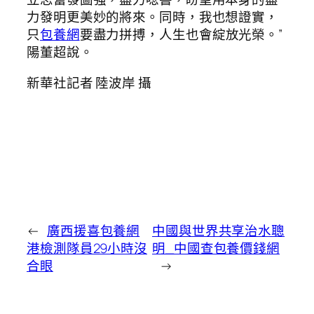
力發明更美妙的將來。同時，我也想證實，
只
包養網
要盡力拼搏，人生也會綻放光榮。”
陽董超說。
新華社記者 陸波岸 攝
←
廣西援喜包養網
中國與世界共享治水聰
港檢測隊員29小時沒
明_中國查包養價錢網
合眼
→