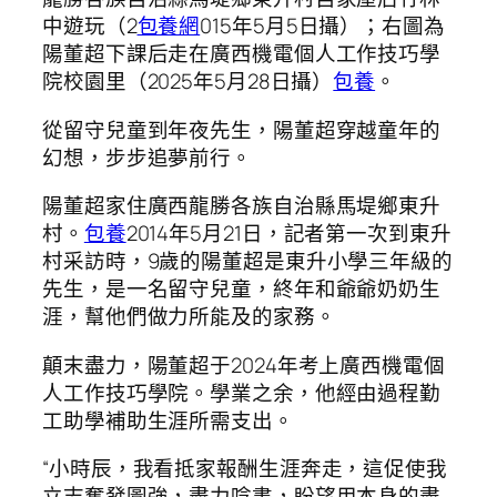
中遊玩（2
包養網
015年5月5日攝）；右圖為
陽董超下課后走在廣西機電個人工作技巧學
院校園里（2025年5月28日攝）
包養
。
從留守兒童到年夜先生，陽董超穿越童年的
幻想，步步追夢前行。
陽董超家住廣西龍勝各族自治縣馬堤鄉東升
村。
包養
2014年5月21日，記者第一次到東升
村采訪時，9歲的陽董超是東升小學三年級的
先生，是一名留守兒童，終年和爺爺奶奶生
涯，幫他們做力所能及的家務。
顛末盡力，陽董超于2024年考上廣西機電個
人工作技巧學院。學業之余，他經由過程勤
工助學補助生涯所需支出。
“小時辰，我看抵家報酬生涯奔走，這促使我
立志奮發圖強，盡力唸書，盼望用本身的盡