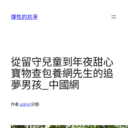
跳
至
彈性的抗爭
主
要
內
容
從留守兒童到年夜甜心
寶物查包養網先生的追
夢男孩_中國網
作者:
admin
分類: