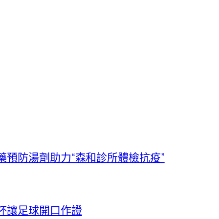
藥預防湯劑助力“森和診所體檢抗疫”
杯讓足球開口作證