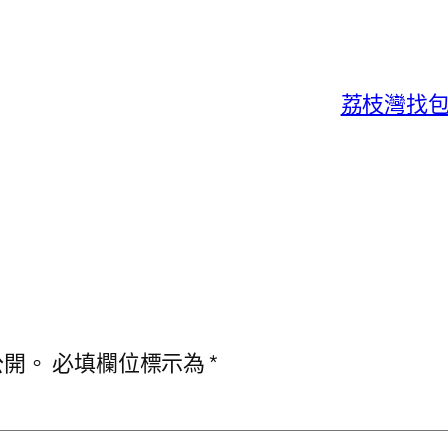
荔枝灣找包
公開。
必填欄位標示為
*