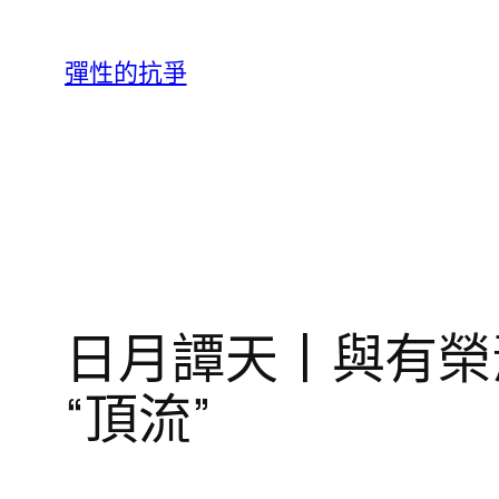
跳
至
彈性的抗爭
主
要
內
容
日月譚天丨與有榮
“頂流”