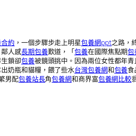
養合約
，一個步驟步走上明星
包養網ppt
之路，
」鄰人感
長期包養
歎道，「
包養
在國際焦點期
包
畢生鎖卻
包養
被鏡頭挑中。因為兩位女性都年青
拿出奶瓶和貓糧，餵了些水
台灣包養網
和
包養
食
繁男配
包養站長
角
包養網
和商界富
包養網比較