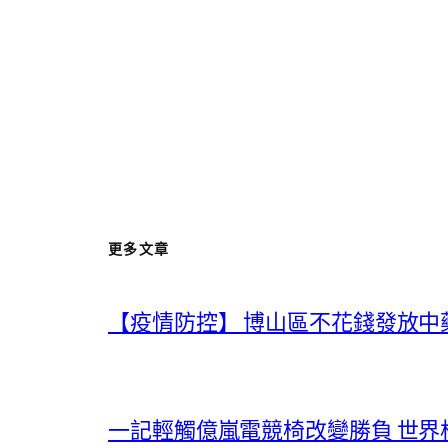
更多文章
【疫情防控】 博山區不花錢發放中
一記輕觸億嵐電競椅改變勝負 世界