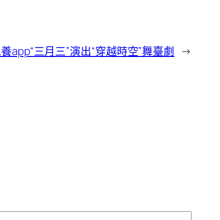
養app“三月三”演出“穿越時空”舞臺劇
→