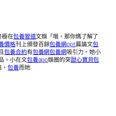
終極在
包養管道
文娛「哦，那你媽了解了
養價格
刊上頒發百餘
包養網ppt
篇論文
包
且
包養合約
有
包養網
包養網
吸引力，她小
品。小在文
包養app
娛圈的突
甜心寶貝包
翁，
包養
而她