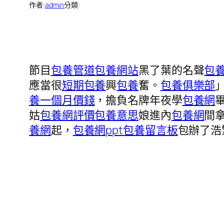
作者:
admin
分類:
節目
包養管道
包養網站
黑了葉的名聲
包
應當很
短期包養
興
包養
奮。
包養俱樂部
養一個月價錢
，擔負名牌年夜學
包養網
姑
包養網評價
包養意思
娘進內
包養網
間
養網
起，
包養網ppt
包養留言板
包辦了浩