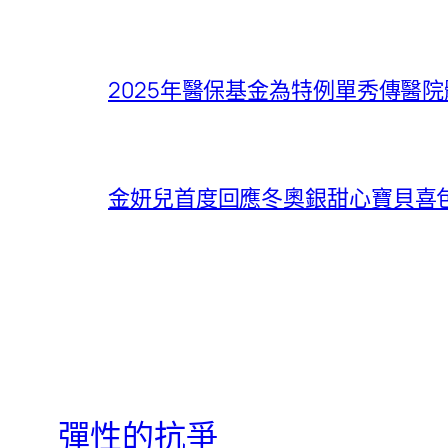
2025年醫保基金為特例單秀傳醫院
金妍兒首度回應冬奧銀甜心寶貝喜
彈性的抗爭