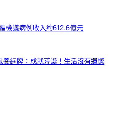
體檢議病例收入約612.6億元
包養網牌：成就荒誕！生活沒有遺憾