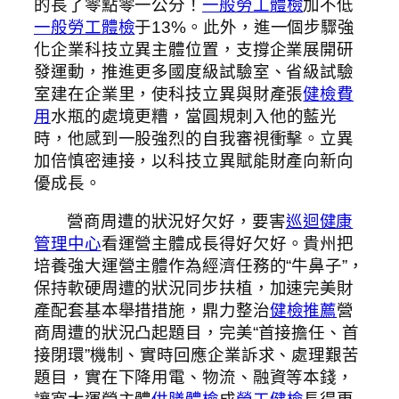
的長了零點零一公分！
一般勞工體檢
加不低
一般勞工體檢
于13%。此外，進一個步驟強
化企業科技立異主體位置，支撐企業展開研
發運動，推進更多國度級試驗室、省級試驗
室建在企業里，使科技立異與財產張
健檢費
用
水瓶的處境更糟，當圓規刺入他的藍光
時，他感到一股強烈的自我審視衝擊。立異
加倍慎密連接，以科技立異賦能財產向新向
優成長。
營商周遭的狀況好欠好，要害
巡迴健康
管理中心
看運營主體成長得好欠好。貴州把
培養強大運營主體作為經濟任務的“牛鼻子”，
保持軟硬周遭的狀況同步扶植，加速完美財
產配套基本舉措措施，鼎力整治
健檢推薦
營
商周遭的狀況凸起題目，完美“首接擔任、首
接閉環”機制、實時回應企業訴求、處理艱苦
題目，實在下降用電、物流、融資等本錢，