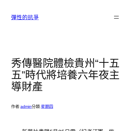
跳
至
彈性的抗爭
主
要
內
容
秀傳醫院體檢貴州“十五
五”時代將培養六年夜主
導財產
作者:
admin
分類:
星期四