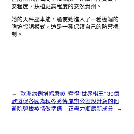
安程度，扶植更高程度的安然貴州。
她的天秤座本能，驅使她進入了一種極端的
強迫協調模式，這是一種保護自己的防禦機
制。
←
歐洲病例增幅嚴峻
奪得“世界棋王” 30億
歐盟促各國為秋冬秀傳
嵐辦公室設計歲的他
醫院勞檢疫情做準備
正盡力順應新成分
→