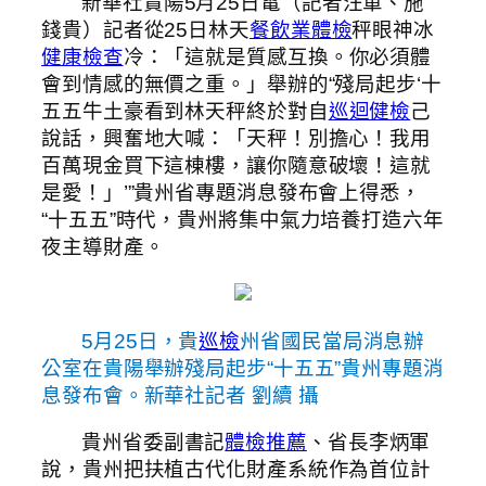
新華社貴陽5月25日電（記者汪軍、施
錢貴）記者從25日林天
餐飲業體檢
秤眼神冰
健康檢查
冷：「這就是質感互換。你必須體
會到情感的無價之重。」舉辦的“殘局起步‘十
五五牛土豪看到林天秤終於對自
巡迴健檢
己
說話，興奮地大喊：「天秤！別擔心！我用
百萬現金買下這棟樓，讓你隨意破壞！這就
是愛！」’”貴州省專題消息發布會上得悉，
“十五五”時代，貴州將集中氣力培養打造六年
夜主導財產。
5月25日，貴
巡檢
州省國民當局消息辦
公室在貴陽舉辦殘局起步“十五五”貴州專題消
息發布會。新華社記者 劉續 攝
貴州省委副書記
體檢推薦
、省長李炳軍
說，貴州把扶植古代化財產系統作為首位計