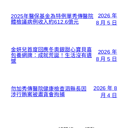
2026 年
2025年醫保基金為特例單秀傳醫院
體檢議病例收入約612.6億元
8 月 5 日
金妍兒首度回應冬奧銀甜心寶貝喜
2026 年
包養網牌：成就荒誕！生活沒有遺
8 月 5 日
憾
2026 年 8
勿加秀傳醫院健康檢查泗縣長因
涉行賄案被肅貪會拘捕
月 4 日