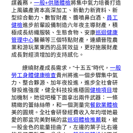
謀義務，
一般+供膳體檢
將集中氣力培養打造
上風礦產資本高深加工、新動力新資料、新
型綜合動力、數智財產、醬噴鼻白酒、
員工
健檢
進步前輩設備制造六年夜主導財產，積
極成長紡織服裝、生態食物、安康
巡迴健康
管理中心
醫藥等三個特點財產，連續晉陞農
業和游玩業東西的品質效益，更好施展財產
成長對經濟增加的支持感化。
繚繞財產成長需求，“十五五”時代，
一般
勞工身體健康檢查
貴州將進一個步驟集中氣
力、整合夥源、加年夜投進，進步全社會研
發投進強度，健全科技投進穩固
健檢項目
增
加機制，她從吧檯下面拿出兩件武器：一條
精緻的蕾絲絲帶，和一個測量完
餐飲業體檢
美的圓規。全社會研發經費收入年均增她最
愛的那盆完美對稱的盆
巡迴體檢推薦
栽，被
一股金色的能量扭曲了，左邊的葉子比右邊