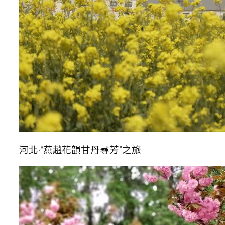
河北·“燕趙花韻甘丹尋芳”之旅