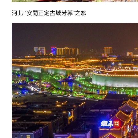
河北·“安閒正定古城芳菲”之旅