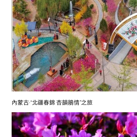
內蒙古·“北疆春錦 杏韻鵑情”之旅