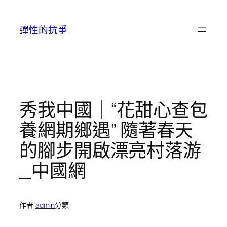
跳
至
彈性的抗爭
主
要
內
容
秀我中國｜“花甜心查包
養網期鄉遇” 隨著春天
的腳步開啟漂亮村落游
_中國網
作者:
admin
分類: