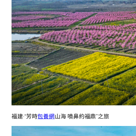
福建·“芳時
包養網
山海 噴鼻約福鼎”之旅