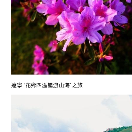
遼寧·“花鄉四溢暢游山海”之旅