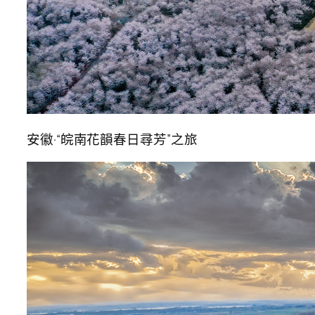
安徽·“皖南花韻春日尋芳”之旅