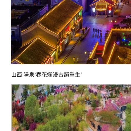
山西·陽泉“春花爛漫古韻重生”