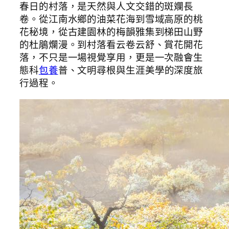
春日的村落，是天然與人文交錯的斑斕長
卷。從江南水鄉的油菜花海到雪域高原的桃
花秘境，從古建園林的梅韻雅集到梯田山野
的杜鵑爛漫。到村落看云卷云舒、賞花開花
落，不只是一場視覺享用，更是一次融會生
態科
包養
普、文明尋根與生涯美學的深度旅
行過程。