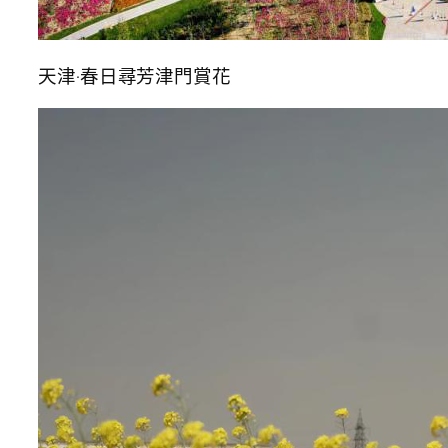
天津·春日尋芳津門賞花