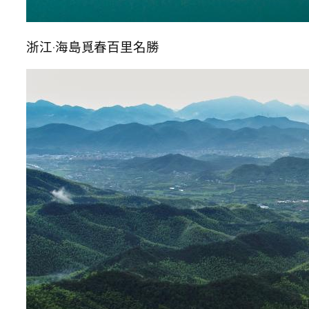
浙江·海島覓春百里名勝