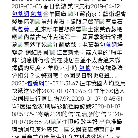
2019-05-06 春日食游 美味先行2019-04-12
包養網
包養
金羊圖庫
江蘇南京：藝術燈會
殘暴精明
貴州貴陽：繡眼鳥戲花
寧夏石
嘴
包養
山迎來新年首場降雪
土家美食蕨粑
粑
內蒙古克什克騰第十三屆夏季游玩節揭
幕
雪落平遠
江蘇姑蘇：老舊菜
包養網
場
變身“網紅闤闠”
江西新余：巖穴里的“臘年
味” 消息排行榜 實在陳居白並不太合適宋微
擇偶的尺度。 羊晚24小時
包養
“45度讓路法”
會扣分？交警回應！@國民日報也發聲……
2020-
包養網
01-07 11:31:47 往年我國人均應用
快遞達45件2020-01-07 10:45:31 往年6.6億人
次伺機出行 同比增7.9%2020-01-07 10:45:31
“45度讓路法”刷屏彰顯禮讓認識2020-01-07
08:58:29 “寄給2020的信”是活潑的“信”2020-
01-07 08:58:29
前往頂部 數字報 出色推舉
轉動消息廣州廣東中國文娛安康體育IT財富
car 房產美食圖集生涯食安科技教導軍事 因