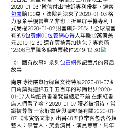
2020-01-03 “微信付出”被訴專利侵權，遭索
包養
賠100萬，法院判決來了2020-01-03 格
力廢棄手機營業？非也！折疊屏手機專利正
式受權2020-01-02 財富飆升25%！全球最富
有的5
包養網
00
包養網心得
人年賺1.2萬億美
元2019-12-30 還在買搶票加快包？專家稱
12306已屏障多個搶票軟件2019-12-30
《中國有故事》系列
包養網
微記載片的幕后
故事
南京博物院舉行躲鼠文物特展2020-01-07 紅
口角鑄就連綿五千五百年的彩陶世界2020-
01-07 人均紙質書瀏覽量纏足不前 在網紅書
店人們看了啥？2020-01-07 讀者被招待，常
識被尊敬 一家好書店與咖啡廳有關2020-01-
07 《陳寅恪文集》出書40五位常客包含各類
藝人：掌管人、笑劇演員、演員等等。周年