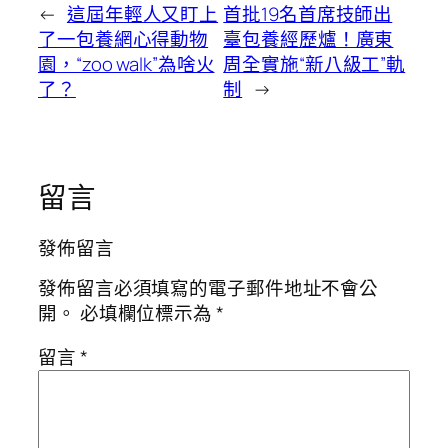
←
這屆年輕人又盯上
首批19名首席技師出
了一包養網心得動物
臺包養經歷爐！廣東
園，“zoo walk”為啥火
周全實施“新八級工”軌
了？
制
→
留言
發佈留言
發佈留言必須填寫的電子郵件地址不會公
開。
必填欄位標示為
*
留言
*