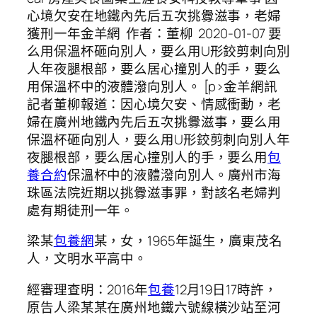
心境欠安在地鐵內先后五次挑釁滋事，老婦
獲刑一年金羊網 作者：董柳 2020-01-07 要
么用保溫杯砸向別人，要么用U形鉸剪刺向別
人年夜腿根部，要么居心撞別人的手，要么
用保溫杯中的液體潑向別人。 [p>金羊網訊
記者董柳報道：因心境欠安、情感衝動，老
婦在廣州地鐵內先后五次挑釁滋事，要么用
保溫杯砸向別人，要么用U形鉸剪刺向別人年
夜腿根部，要么居心撞別人的手，要么用
包
養合約
保溫杯中的液體潑向別人。廣州市海
珠區法院近期以挑釁滋事罪，對該名老婦判
處有期徒刑一年。
梁某
包養網
某，女，1965年誕生，廣東茂名
人，文明水平高中。
經審理查明：2016年
包養
12月19日17時許，
原告人梁某某在廣州地鐵六號線橫沙站至河