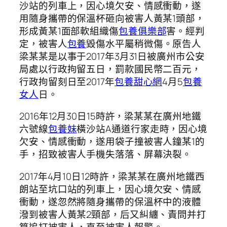
沙站的列車上，因心境欠安、情感衝動，遂
用隨身攜帶的保溫杯砸向被害人黃某1頭部，
形成黃某1面部軟組織傷
包養俱樂部
害。經判
定，被害人
包養
毀傷水平屬稍微傷。原告人
梁某某是以事于2017年3月31日被廣州市公安
局處以行政拘留五日，罰款國民幣二百元，
行政拘留刻日至2017年
包養甜心網
4月5
包養
女人
日。
2016年12月30日15時許，梁某某在廣州地鐵
六號線
包養妹
橫沙站A通道行家走時，因心境
欠安、情感衝動，遂用袋子撞被害人鐘某1的
手，招致被害人手機失落落、屏幕決裂。
2017年4月10日12時許，梁某某在廣州地鐵西
朗站至坑口站的列車上，因心境欠安、情感
衝動，遂忽然將隨身攜帶的保溫杯中的液體
潑到被害人黃某2頸部，后又糾纏、責問并打
算追打被害人，直至被害人報警。