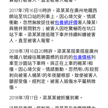
2017年7月16日16時許，梁某某在廣州地鐵西
朗站至坑口站的列車上，因心境欠安、情感
衝動，忽然無故捉住被
包養網評價
害人陳某1
肩膀并質問對方；被害人因吃驚嚇而在坑口
站下車，梁某某遂追隨下車并持續糾纏被害
人，直至被害人報警。
2018年7月16日20時許，梁某某搭乘搭座廣州
地鐵八號線往萬勝圍標的目的的
包養價格
列
車至沙園站下車時，與正在上車的楊某1相
撞，因心境欠安、情感衝動，忽然用U形鉸剪
刺向被害人楊某1的年夜腿根部，致使被害人
腿部受傷。經判定，被害人毀傷水平屬稍微
傷。
2018年7月17日，梁某某被抓獲到案。