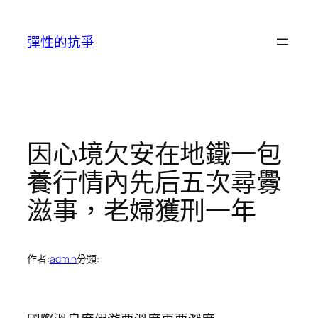
跳
至
彈性的抗爭
主
要
內
容
因心境欠安在地鐵一包
養行情內先后五次尋釁
滋事，老婦獲刑一年
作者:
admin
分類: