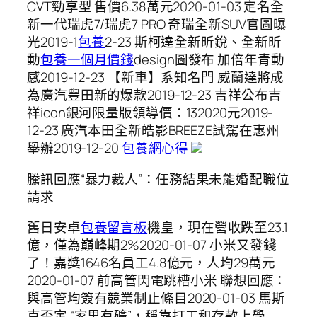
CVT勁享型 售價6.38萬元2020-01-03 ​定名全
新一代瑞虎7/瑞虎7 PRO 奇瑞全新SUV官圖曝
光2019-1
包養
2-23 斯柯達全新昕銳、全新昕
動
包養一個月價錢
design圖發布 加倍年青動
感2019-12-23 【新車】系知名門 威蘭達將成
為廣汽豐田新的爆款2019-12-23 吉祥公布吉
祥icon銀河限量版領導價：132020元2019-
12-23 ​廣汽本田全新皓影BREEZE試駕在惠州
舉辦2019-12-20
包養網心得
騰訊回應“暴力裁人”：任務結果未能婚配職位
請求
舊日安卓
包養留言板
機皇，現在營收跌至23.1
億，僅為巔峰期2%2020-01-07 小米又發錢
了！嘉獎1646名員工4.8億元，人均29萬元
2020-01-07 前高管閃電跳槽小米 聯想回應：
與高管均簽有競業制止條目2020-01-03 馬斯
克否定 “家里有礦”，稱靠打工和存款上學