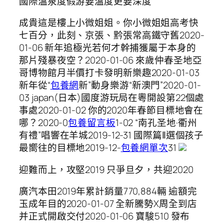
國際溫泉度假游要溫度更要深度
成貴這是樓上小微姐姐。你小微姐姐高考快
七百分，此刻、京張、黔張常高鐵守舊2020-
01-06 新年追極光若何才幹捕獲屬于本身的
那片殘暴夜空？2020-01-06 來歲仲春圣地亞
哥博物館月半價打卡發明新樂趣2020-01-03
新年從“
包養網
新”動身樂游“新澳門”2020-01-
03 japan(日本)國度游玩局在粵開設第22個處
事處2020-01-02 你的2020年春節目標地會在
哪？2020-0
包養留言板
1-02 “南孔圣地·衢州
有禮”唱響在羊城2019-12-31 國際篇‖選個孩子
最嚮往的目標地2019-12-
包養網單次
31
迎難而上，攻堅2019 只爭旦夕，共迎2020
廣汽本田2019年累計銷量770,884輛 逾額完
玉成年目的2020-01-07 全新騰勢X周全到店
并正式開啟交付2020-01-06 寶駿510 發布