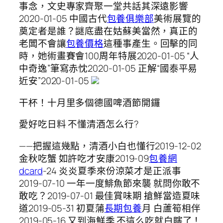
事念，文史專家齊聚一堂共話其深遠影響
2020-01-05 中國古代
包養俱樂部
美術展覽的
奠定者是誰？謎底盡在姑蘇美當然，真正的
老闆不會讓
包養價格
這種事產生。回擊的同
時，她術畫賽會100周年特展2020-01-05 “人
中奇逸”筆寫赤忱2020-01-05 正解“國泰平易
近安”2020-01-05
干杯！十月里多個德國啤酒節開鑼
愛好吃日料 不懂清酒怎么行?
——把握這幾點，清酒小白也懂行2019-12-02
金秋吃蟹 如許吃才安康2019-09
包養網
dcard
-24 炎炎夏季來份涼菜才是正派事
2019-07-10 一年一度鯡魚節來襲 就問你敢不
敢吃？2019-07-01 最佳賞味期 搶鮮當造夏味
道2019-05-31 初夏蒲
長期包養
月 白蘆筍相伴
2019-05-16 又到海鮮季 不這么吃就白瞎了！