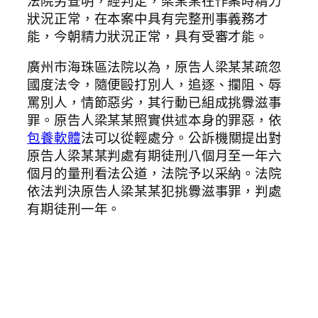
法院另查明，經判定，梁某某在作案時精力
狀況正常，在本案中具有完整刑事義務才
能，今朝精力狀況正常，具有受審才能。
廣州市海珠區法院以為，原告人梁某某疏忽
國度法令，隨便毆打別人，追逐、攔阻、辱
罵別人，情節惡劣，其行動已組成挑釁滋事
罪。原告人梁某某照實供述本身的罪惡，依
包養軟體
法可以從輕處分。公訴機關提出對
原告人梁某某判處有期徒刑八個月至一年六
個月的量刑看法公道，法院予以采納。法院
依法判決原告人梁某某犯挑釁滋事罪，判處
有期徒刑一年。