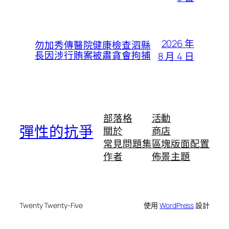
2026 年
勿加秀傳醫院健康檢查泗縣
長因涉行賄案被肅貪會拘捕
8 月 4 日
部落格
活動
彈性的抗爭
關於
商店
常見問題集
區塊版面配置
作者
佈景主題
Twenty Twenty-Five
使用
WordPress
設計