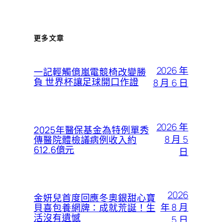
更多文章
2026 年
一記輕觸億嵐電競椅改變勝
負 世界杯讓足球開口作證
8 月 6 日
2026 年
2025年醫保基金為特例單秀
8 月 5
傳醫院體檢議病例收入約
612.6億元
日
2026
金妍兒首度回應冬奧銀甜心寶
年 8 月
貝喜包養網牌：成就荒誕！生
活沒有遺憾
5 日