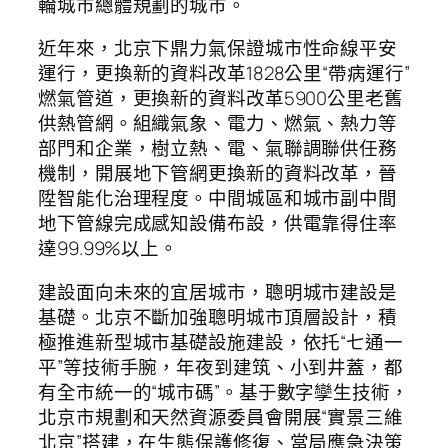
輪城市總體規劃的城市。
近年來，北京下鼎力氣保證城市性命線平安
運行，更換新的資料改革1828公里“帶病運行”
燃氣管道，更換新的資料改革5900公里老舊
供熱管網。組織氣象、電力、燃氣、熱力等
部門和企業，樹立熱、電、氣聯調聯供任務
機制，開展地下管網更換新的資料改革，晉
陞智能化治理程度。中間城區和城市副中間
地下管線完成感知設備布設，供電靠得住率
達99.99%以上。
建設面向未來的宜居城市，聰明城市建設是
基礎。北京不斷加強聰明城市頂層設計，積
極推進新型城市基礎設施建設，依托“七通一
平”等技術手腕，年夜到建筑、小到井蓋，都
有全市統一的“城市碼”。基于數字孿生技術，
北京市規劃和天然資源委員會開展“實景三維
北京”搭建，在生態保護修復、當局應急決策