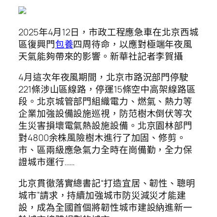
2025年4月12日，市政工程應急車在北京西城
區復興門
包養
四周待命，以應對極端年夜風
天氣能夠帶來的影響。新華社記者李賀攝
4月這次年夜風期間，北京市路況部門停駛
221條涉山區線路，停運15條空中高架線路區
段。北京城管部門組織電力、燃氣、熱力等
企業加強設備設施巡視，防范樹木倒伏等次
生災害損壞電氣熱設施設備。北京園林部門
對4800余株風險樹木進行了加固、修剪。
市、區兩級應急氣力全時在崗備勤，全力保
證城市運行……
北京貫徹落實總書記“打造宜居、韌性、聰明
城市”請求，持續加強城市防災減災才能建
設，成為全國首個將韌性城市建設納進新一