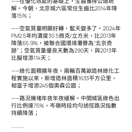
——在優化效能的基礎上，生齒獲得公道疏
解。今朝，北京城六區常住生齒比2014年降
落15%；
——空氣質量明顯好轉，藍天變多了。2024年
PM2.5年均濃度30.5微克/立方米，比2013年
降落65.9%，被聯合國環境署譽為“北京奇
跡”；空氣質量優良天數為290天，與2013年
比擬增添114天；
——綠化面積擴年夜。兩輪百萬畝造林綠化工
程實施以來，新增造林面積1633平方公里，
相當于增添245個奧森公園；
——路況擁堵年夜年夜緩解。中間城區綠色出
行比例達75%，岑嶺時段均勻途徑路況指數
持續降落；
…………