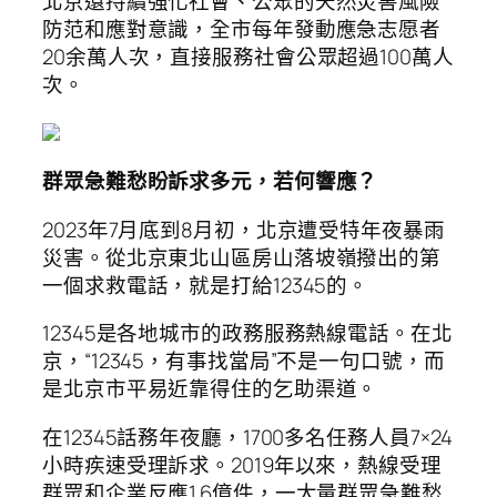
北京還持續強化社會、公眾的天然災害風險
防范和應對意識，全市每年發動應急志愿者
20余萬人次，直接服務社會公眾超過100萬人
次。
群眾急難愁盼訴求多元，若何響應？
2023年7月底到8月初，北京遭受特年夜暴雨
災害。從北京東北山區房山落坡嶺撥出的第
一個求救電話，就是打給12345的。
12345是各地城市的政務服務熱線電話。在北
京，“12345，有事找當局”不是一句口號，而
是北京市平易近靠得住的乞助渠道。
在12345話務年夜廳，1700多名任務人員7×24
小時疾速受理訴求。2019年以來，熱線受理
群眾和企業反應1.6億件，一大量群眾急難愁