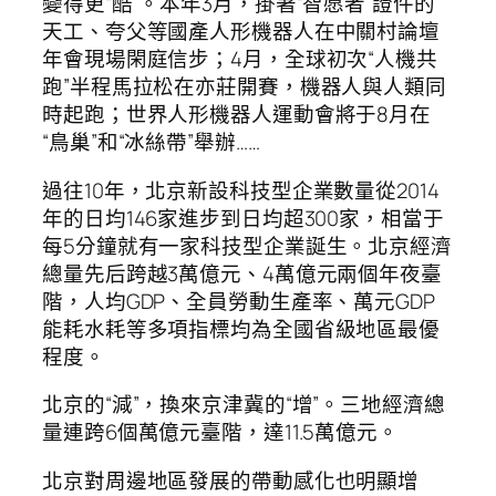
變得更“酷”。本年3月，掛著“智愿者”證件的
天工、夸父等國產人形機器人在中關村論壇
年會現場閑庭信步；4月，全球初次“人機共
跑”半程馬拉松在亦莊開賽，機器人與人類同
時起跑；世界人形機器人運動會將于8月在
“鳥巢”和“冰絲帶”舉辦……
過往10年，北京新設科技型企業數量從2014
年的日均146家進步到日均超300家，相當于
每5分鐘就有一家科技型企業誕生。北京經濟
總量先后跨越3萬億元、4萬億元兩個年夜臺
階，人均GDP、全員勞動生產率、萬元GDP
能耗水耗等多項指標均為全國省級地區最優
程度。
北京的“減”，換來京津冀的“增”。三地經濟總
量連跨6個萬億元臺階，達11.5萬億元。
北京對周邊地區發展的帶動感化也明顯增