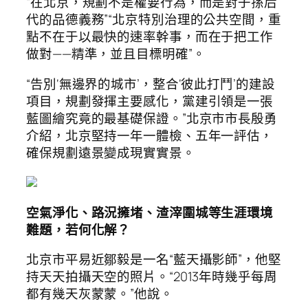
“在北京，規劃不是權要行為，而是對子孫后
代的品德義務”“北京特別治理的公共空間，重
點不在于以最快的速率幹事，而在于把工作
做對——精準，並且目標明確”。
“告別‘無邊界的城市’，整合‘彼此打鬥’的建設
項目，規劃發揮主要感化，黨建引領是一張
藍圖繪究竟的最基礎保證。”北京市市長殷勇
介紹，北京堅持一年一體檢、五年一評估，
確保規劃遠景變成現實實景。
空氣淨化、路況擁堵、渣滓圍城等生涯環境
難題，若何化解？
北京市平易近鄒毅是一名“藍天攝影師”，他堅
持天天拍攝天空的照片。“2013年時幾乎每周
都有幾天灰蒙蒙。”他說。