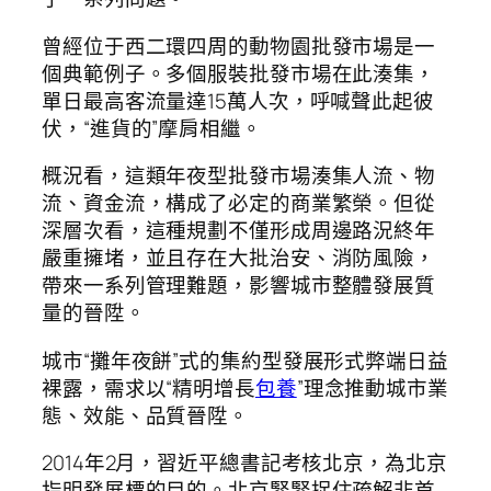
曾經位于西二環四周的動物園批發市場是一
個典範例子。多個服裝批發市場在此湊集，
單日最高客流量達15萬人次，呼喊聲此起彼
伏，“進貨的”摩肩相繼。
概況看，這類年夜型批發市場湊集人流、物
流、資金流，構成了必定的商業繁榮。但從
深層次看，這種規劃不僅形成周邊路況終年
嚴重擁堵，並且存在大批治安、消防風險，
帶來一系列管理難題，影響城市整體發展質
量的晉陞。
城市“攤年夜餅”式的集約型發展形式弊端日益
裸露，需求以“精明增長
包養
”理念推動城市業
態、效能、品質晉陞。
2014年2月，習近平總書記考核北京，為北京
指明發展標的目的。北京緊緊捉住疏解非首