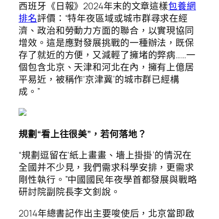
西班牙《日報》2024年末的文章這樣
包養網
排名
評價：“特年夜區域或城市群尋求在經
濟、政治和勞動力方面的聯合，以實現協同
增效。這是應對發展挑戰的一種辦法，既保
存了就近的方便，又減輕了擁堵的弊病……一
個包含北京、天津和河北在內，擁有上億居
平易近，被稱作‘京津冀’的城市群已經構
成。”
規劃“看上往很美”，若何落地？
“規劃逗留在‘紙上畫畫、墻上掛掛’的情況在
全國并不少見，我們需求科學安排，更需求
剛性執行。”中國國民年夜學首都發展與戰略
研討院副院長李文釗說。
2014年總書記作出主要唆使后，北京當即啟