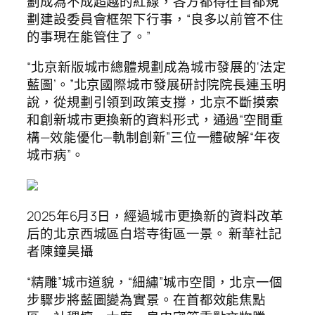
劃成為不成超越的紅線，各方都得在首都規
劃建設委員會框架下行事，“良多以前管不住
的事現在能管住了。”
“北京新版城市總體規劃成為城市發展的‘法定
藍圖’。”北京國際城市發展研討院院長連玉明
說，從規劃引領到政策支撐，北京不斷摸索
和創新城市更換新的資料形式，通過“空間重
構—效能優化—軌制創新”三位一體破解“年夜
城市病”。
2025年6月3日，經過城市更換新的資料改革
后的北京西城區白塔寺街區一景。 新華社記
者陳鐘昊攝
“精雕”城市道貌，“細繡”城市空間，北京一個
步驟步將藍圖變為實景。在首都效能焦點