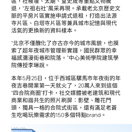
區，社稷壇、太廟、皇史宬等重點文物騰
退，“左祖右社”風采再現。承載老北京歷史文
脈的平房片區實施申請式退租，打造出法源
寺片區、白塔寺片區等兼具城市記憶與現代
活氣的更換新的資料樣本。
“北京不僅醜化了亦古亦今的城市風貌，也摸
索了超年夜城市管理新實踐，國民群眾的幸
福感瀰漫街巷和院落。”中心美術學院建筑學
院傳授李琳說。
本年5月25日，位于西城區騾馬市年夜街的年
夜吉巷開業第一天就火了，20萬人來到這個
“四合院商圈”打卡，社交媒體被老建筑和現代
商業和諧共生的照片刷屏：影壁、雕花門
頭、獨具一格的合院式街區，還有滿足老蒼
生吃喝玩樂需求的150多個特點brand。