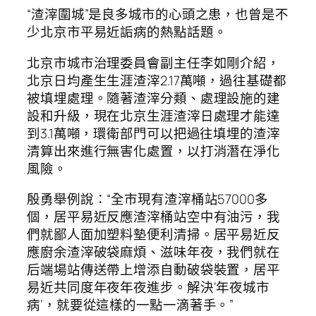
“渣滓圍城”是良多城市的心頭之患，也曾是不
少北京市平易近詬病的熱點話題。
北京市城市治理委員會副主任李如剛介紹，
北京日均產生生涯渣滓2.17萬噸，過往基礎都
被填埋處理。隨著渣滓分類、處理設施的建
設和升級，現在北京生涯渣滓日處理才能達
到3.1萬噸，環衛部門可以把過往填埋的渣滓
清算出來進行無害化處置，以打消潛在淨化
風險。
殷勇舉例說：“全市現有渣滓桶站57000多
個，居平易近反應渣滓桶站空中有油污，我
們就鄙人面加塑料墊便利清掃。居平易近反
應廚余渣滓破袋麻煩、滋味年夜，我們就在
后端場站傳送帶上增添自動破袋裝置，居平
易近共同度年夜年夜進步。解決‘年夜城市
病’，就要從這樣的一點一滴著手。”