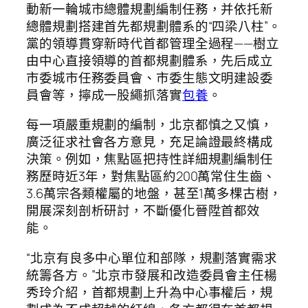
動新一輪城市總體規劃編制任務，并依托新
總體規劃搭建首先都規劃體系的“四梁八柱”。
黨的領導貫穿新時代首都管理全過程——樹立
由中心直接領導的首都規劃體系，先后成立
市委城市任務委員會、市委生態文明建設委
員會等，擰成一股繩抓落實
包養
。
每一項嚴重規劃的編制，北京都慎之又慎，
廣泛征求社會各方意見，充足論證最終構成
決策。例如，焦點區把持性詳細規劃編制任
務歷時近3年，對焦點區約200萬常住生齒、
3.6萬宗各類權屬的地盤，甚至1萬多棵古樹，
開展深刻剖析研討，不斷優化晉陞首都效
能。
“北京有良多中心單位和部隊，規劃落實需求
統籌各方。”北京市發展和改造委員會主任楊
秀玲介紹，首都規劃上升為中心事權后，規