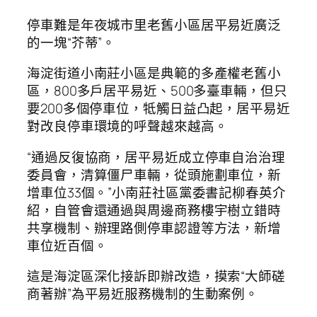
停車難是年夜城市里老舊小區居平易近廣泛
的一塊“芥蒂”。
海淀街道小南莊小區是典範的多產權老舊小
區，800多戶居平易近、500多臺車輛，但只
要200多個停車位，牴觸日益凸起，居平易近
對改良停車環境的呼聲越來越高。
“通過反復協商，居平易近成立停車自治治理
委員會，清算僵尸車輛，從頭施劃車位，新
增車位33個。”小南莊社區黨委書記柳春英介
紹，自管會還通過與周邊商務樓宇樹立錯時
共享機制、辦理路側停車認證等方法，新增
車位近百個。
這是海淀區深化接訴即辦改造，摸索“大師磋
商著辦”為平易近服務機制的生動案例。