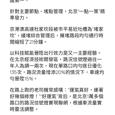
國第一。
針對主要節點、堵點管理，北京“一點一策”精
準發力。
京港澳高速杜家坎段被市平易近吐槽為“堵家
坎”，緩堵綜合管理后，擁堵路段均勻通行時
間縮短了21分鐘。
以科技賦能晉陞出行效力是又一主要經驗。
在北京經濟技術開發區，路況信號燈過往一
年人為調一兩次，現在單路口均勻逐日優化
135次，路況流量增添20%的情況下，車速均
勻晉陞15%。
在路上跑的老司機常感嘆：“運氣真好，連著
好幾個綠燈！”“好運氣”背后，是北京1萬多個
路口的路況信號燈實現聯網，根據車流量實
時靈活調整。