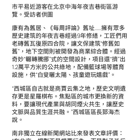
市平易近游客在北京中海年夜吉巷街區游
覽。受訪者供圖
康有為舊居、《每周評論》舊址……擁有眾多
歷史建筑的年夜吉巷經過9年修繕，工匠們用
老磚舊瓦復原四合院，讓文保建筑“修舊如
舊”，地下空間則被開發為商業綜合體。經過
奇妙“輾轉騰挪”式的空間設計，項目還“擠”出
1.2萬平方米的公共綠地，配備籃球場等體育
設施，供“白叟曬太陽、孩童遊玩嬉戲”。
“西城區自古就是商賈云集之地，歷史文明遺
存更是星羅棋布。焦點區的城市更換新的資
料，要讓現代產業與胡同煙火共生，讓歷史
文脈與品質生涯共融。”西城區區長郅海杰
說。
南非獨立在線新聞網站比來發表文章評價：