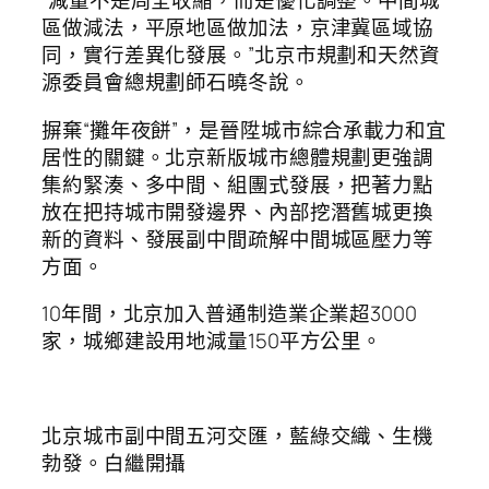
“減量不是周全收縮，而是優化調整。中間城
區做減法，平原地區做加法，京津冀區域協
同，實行差異化發展。”北京市規劃和天然資
源委員會總規劃師石曉冬說。
摒棄“攤年夜餅”，是晉陞城市綜合承載力和宜
居性的關鍵。北京新版城市總體規劃更強調
集約緊湊、多中間、組團式發展，把著力點
放在把持城市開發邊界、內部挖潛舊城更換
新的資料、發展副中間疏解中間城區壓力等
方面。
10年間，北京加入普通制造業企業超3000
家，城鄉建設用地減量150平方公里。
北京城市副中間五河交匯，藍綠交織、生機
勃發。白繼開攝