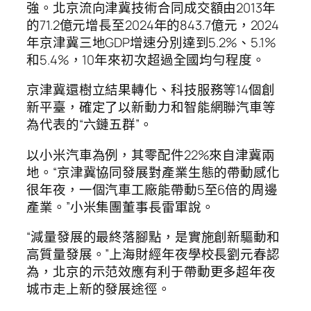
強。北京流向津冀技術合同成交額由2013年
的71.2億元增長至2024年的843.7億元，2024
年京津冀三地GDP增速分別達到5.2%、5.1%
和5.4%，10年來初次超過全國均勻程度。
京津冀還樹立結果轉化、科技服務等14個創
新平臺，確定了以新動力和智能網聯汽車等
為代表的“六鏈五群”。
以小米汽車為例，其零配件22%來自津冀兩
地。“京津冀協同發展對產業生態的帶動感化
很年夜，一個汽車工廠能帶動5至6倍的周邊
產業。”小米集團董事長雷軍說。
“減量發展的最終落腳點，是實施創新驅動和
高質量發展。”上海財經年夜學校長劉元春認
為，北京的示范效應有利于帶動更多超年夜
城市走上新的發展途徑。