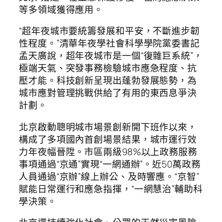
等多領域獲得應用。
“超年夜城市要統籌發展和平安，不斷進步韌
性程度。”清華年夜學社會科學學院黨委書記
孟天廣說，超年夜城市是一個“復雜巨系統”，
極端天氣、突發事務檢驗城市應急程度、抗
壓才能。科技創新呈現出蓬勃發展態勢，為
城市應對管理挑戰供給了有用的東西息爭決
計劃。
北京啟動聰明城市場景創新開下班作以來，
構成了多項國內首創場景結果，城市運行效
力年夜幅晉陞。市區兩級98%以上政務服務
事項通過“京通”實現“一網通辦”。近50萬政務
人員通過“京辦”線上辦公、及時響應。“京智”
賦能日常運行和應急指揮，“一網慧治”輔助科
學決策。