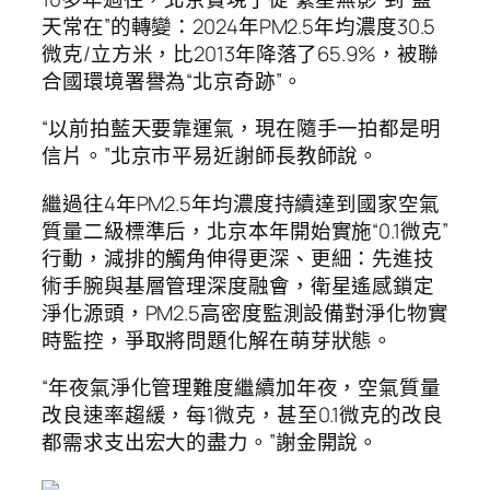
天常在”的轉變：2024年PM2.5年均濃度30.5
微克/立方米，比2013年降落了65.9%，被聯
合國環境署譽為“北京奇跡”。
“以前拍藍天要靠運氣，現在隨手一拍都是明
信片。”北京市平易近謝師長教師說。
繼過往4年PM2.5年均濃度持續達到國家空氣
質量二級標準后，北京本年開始實施“0.1微克”
行動，減排的觸角伸得更深、更細：先進技
術手腕與基層管理深度融會，衛星遙感鎖定
淨化源頭，PM2.5高密度監測設備對淨化物實
時監控，爭取將問題化解在萌芽狀態。
“年夜氣淨化管理難度繼續加年夜，空氣質量
改良速率趨緩，每1微克，甚至0.1微克的改良
都需求支出宏大的盡力。”謝金開說。