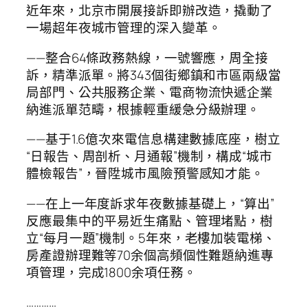
近年來，北京市開展接訴即辦改造，撬動了
一場超年夜城市管理的深入變革。
——整合64條政務熱線，一號響應，周全接
訴，精準派單。將343個街鄉鎮和市區兩級當
局部門、公共服務企業、電商物流快遞企業
納進派單范疇，根據輕重緩急分級辦理。
——基于1.6億次來電信息構建數據底座，樹立
“日報告、周剖析、月通報”機制，構成“城市
體檢報告”，晉陞城市風險預警感知才能。
——在上一年度訴求年夜數據基礎上，“算出”
反應最集中的平易近生痛點、管理堵點，樹
立“每月一題”機制。5年來，老樓加裝電梯、
房產證辦理難等70余個高頻個性難題納進專
項管理，完成1800余項任務。
…………