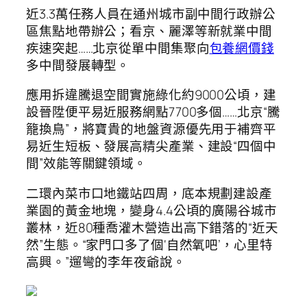
近3.3萬任務人員在通州城市副中間行政辦公
區焦點地帶辦公；看京、麗澤等新就業中間
疾速突起……北京從單中間集聚向
包養網價錢
多中間發展轉型。
應用拆違騰退空間實施綠化約9000公頃，建
設晉陞便平易近服務網點7700多個……北京“騰
籠換鳥”，將寶貴的地盤資源優先用于補齊平
易近生短板、發展高精尖產業、建設“四個中
間”效能等關鍵領域。
二環內菜市口地鐵站四周，底本規劃建設產
業園的黃金地塊，變身4.4公頃的廣陽谷城市
叢林，近80種喬灌木營造出高下錯落的“近天
然”生態。“家門口多了個‘自然氧吧’，心里特
高興。”遛彎的李年夜爺說。