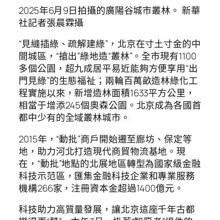
2025年6月9日拍攝的廣陽谷城市叢林。 新華
社記者張晨霖攝
“見縫插綠、疏解建綠”，北京在寸土寸金的中
間城區，“搶出”綠地造“叢林”。全市現有1100
多個公園，超九成居平易近能夠方便享用“出
門見綠”的生態福祉；兩輪百萬畝造林綠化工
程實施以來，新增造林面積1633平方公里，
相當于增添245個奧森公園。北京成為各國首
都中少有的全域叢林城市。
2015年，“動批”商戶開始遷至廊坊、保定等
地，助力河北打造現代商貿物流基地。現
在，“動批”地點的北展地區轉型為國家級金融
科技示范區，匯集金融科技企業和專業服務
機構266家，注冊資本金超過1400億元。
科技助力高質量發展，讓北京這座千年古都