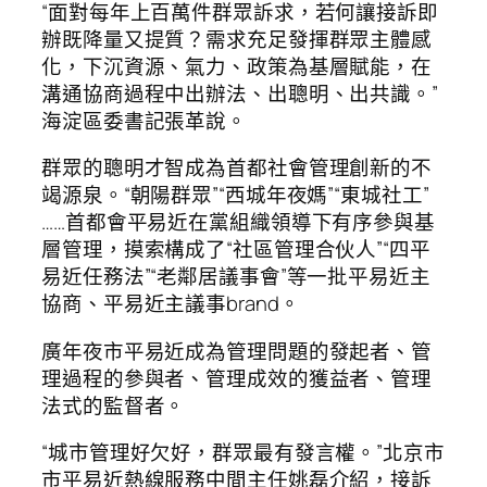
“面對每年上百萬件群眾訴求，若何讓接訴即
辦既降量又提質？需求充足發揮群眾主體感
化，下沉資源、氣力、政策為基層賦能，在
溝通協商過程中出辦法、出聰明、出共識。”
海淀區委書記張革說。
群眾的聰明才智成為首都社會管理創新的不
竭源泉。“朝陽群眾”“西城年夜媽”“東城社工”
……首都會平易近在黨組織領導下有序參與基
層管理，摸索構成了“社區管理合伙人”“四平
易近任務法”“老鄰居議事會”等一批平易近主
協商、平易近主議事brand。
廣年夜市平易近成為管理問題的發起者、管
理過程的參與者、管理成效的獲益者、管理
法式的監督者。
“城市管理好欠好，群眾最有發言權。”北京市
市平易近熱線服務中間主任姚磊介紹，接訴