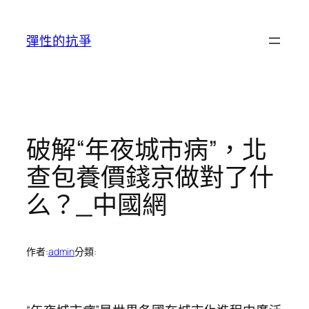
跳
至
彈性的抗爭
主
要
內
容
破解“年夜城市病”，北
查包養價錢京做對了什
么？_中國網
作者:
admin
分類: