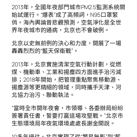
2013年，全國年夜部門城市PM2.5監測系統開
始試運行。“爆表”成了高頻詞，N95口罩緊
俏。海內輿論曾悲觀預測，空氣淨化是全世
界年夜城市的通病，北京也不會破例。
北京以史無前例的決心和力度，開展了一場
轟轟烈烈的“藍天保衛戰”。
2013年，北京實施清潔空氣行動計劃，從燃
煤、機動車、工業和揚塵四方面進手治污減
排；2018年開始，把管理重點聚焦移動源、
揚塵源等更精細的領域，同時攜手天津、河
北協力治污、聯動執法。
“當時全市開年夜會，市領導、各委辦局紛紛
簽署責任書，誓要打贏這場攻堅戰。”北京市
生態環境局年夜氣環境處處長謝金開說。
10多年過往，北京實現了從“繁星無影”到“藍