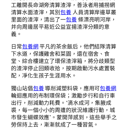
工離開長命湖旁清算渣滓，善泳者用捕撈網
清算水面渣滓，其別
包養
人員清算岸邊草叢
里面的渣滓，清出了一
包養
條漂亮明河岸，
并向周邊居平易近公益宣揚渣滓分類的意
義。
日常
包養網
平凡的茶余飯后，他們結隊清算
下水道，保護雞舍和菜園，還在宿舍、食
堂、綜合樓建立了環保渣滓箱，將分歧類型
的渣滓停止回類收拾，按期啟動污水處置裝
配，凈化生孩子生涯用水。
獨山站倡
包養
導削減塑料袋，應用可
包養網
輪迴應用的布制環保袋；激勵步行和自行車
出行，削減動力耗費。“滴水成河，集腋成
裘，每一個小小的周遭的狀況維護行動，城
市發生蝴蝶效應”。蒙開萍感到，這些舉手之
勞保持上去，漸漸就成了一種習氣。