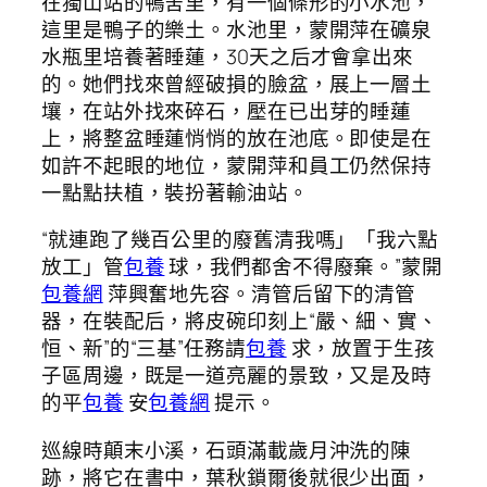
在獨山站的鴨舍里，有一個條形的小水池，
這里是鴨子的樂土。水池里，蒙開萍在礦泉
水瓶里培養著睡蓮，30天之后才會拿出來
的。她們找來曾經破損的臉盆，展上一層土
壤，在站外找來碎石，壓在已出芽的睡蓮
上，將整盆睡蓮悄悄的放在池底。即使是在
如許不起眼的地位，蒙開萍和員工仍然保持
一點點扶植，裝扮著輸油站。
“就連跑了幾百公里的廢舊清我嗎」「我六點
放工」管
包養
球，我們都舍不得廢棄。”蒙開
包養網
萍興奮地先容。清管后留下的清管
器，在裝配后，將皮碗印刻上“嚴、細、實、
恒、新”的“三基”任務請
包養
求，放置于生孩
子區周邊，既是一道亮麗的景致，又是及時
的平
包養
安
包養網
提示。
巡線時顛末小溪，石頭滿載歲月沖洗的陳
跡，將它在書中，葉秋鎖爾後就很少出面，