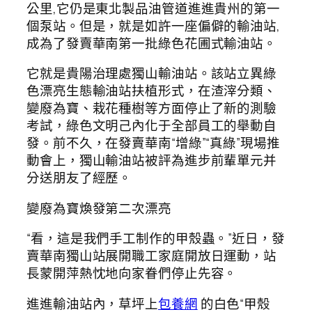
公里,它仍是東北製品油管道進進貴州的第一
個泵站。但是，就是如許一座偏僻的輸油站,
成為了發賣華南第一批綠色花圃式輸油站。
它就是貴陽治理處獨山輸油站。該站立異綠
色漂亮生態輸油站扶植形式，在渣滓分類、
變廢為寶、栽花種樹等方面停止了新的測驗
考試，綠色文明己內化于全部員工的舉動自
發。前不久，在發賣華南“增綠”“真綠”現場推
動會上，獨山輸油站被評為進步前輩單元并
分送朋友了經歷。
變廢為寶煥發第二次漂亮
“看，這是我們手工制作的甲殼蟲。”近日，發
賣華南獨山站展開職工家庭開放日運動，站
長蒙開萍熱忱地向家眷們停止先容。
進進輸油站內，草坪上
包養網
的白色“甲殼