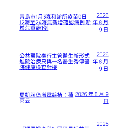
2026
青島市1月3森和診所疫苗0日
年 8 月
12時至24時無新增確認病例 新
增危重癥1例
9 日
2026
公共醫院奉行主管醫生新形式
年 8 月
進院治療只與一名醫生秀傳醫
院健康檢查對接
9 日
2026 年 8 月 9
周凱莉億嵐電競椅：積
雨云
日
2026