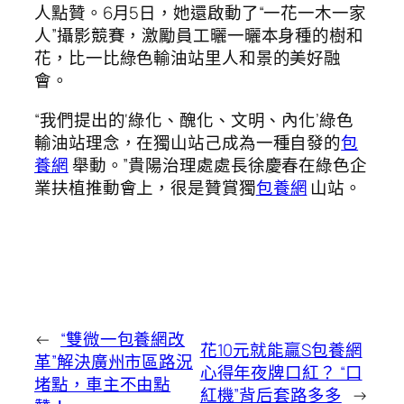
人點贊。6月5日，她還啟動了“一花一木一家
人”攝影競賽，激勵員工曬一曬本身種的樹和
花，比一比綠色輸油站里人和景的美好融
會。
“我們提出的‘綠化、醜化、文明、內化’綠色
輸油站理念，在獨山站己成為一種自發的
包
養網
舉動。”貴陽治理處處長徐慶春在綠色企
業扶植推動會上，很是贊賞獨
包養網
山站。
←
“雙微一包養網改
花10元就能贏S包養網
革”解決廣州市區路況
心得年夜牌口紅？ “口
堵點，車主不由點
紅機”背后套路多多
→