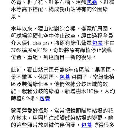
冬青、梔子花、紅葉石楠、連翹
包養
、紅檵
木等高下搭配，構成獨山站特有的公園綠
景。
本年以來，獨山站對綜合樓、變電所周圍、
籃球場等硬化空中停止改革，經由過程全員
介入優化design，將原有綠化籠罩
包養
率由
30%擴展到41%，奇妙將原有綠植停止變動
位置、重組，到達面目一新的後果。
此刻，獨山站己區分為6年夜區域：果園區、
景不雅區、休閑區、
包養
菜園子、常綠綠植
區及裝備綠化區。他們依據分歧區域的效
能，栽種分歧的綠植，新增樹木116棵，人均
蒔植8.2棵。
包養
蒙開萍愛好攝影，常常把鏡頭瞄準站場的花
卉樹木，用照片往感觸感染站場的變更，她
的這些照片放到微信伴侶圈，
包養
博得很多