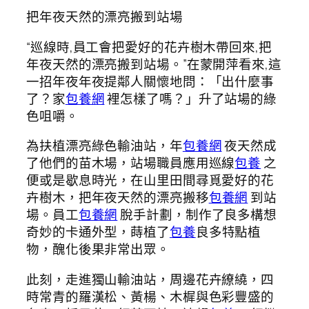
把年夜天然的漂亮搬到站場
“巡線時,員工會把愛好的花卉樹木帶回來,把
年夜天然的漂亮搬到站場。”在蒙開萍看來,這
一招年夜年夜提鄰人關懷地問：「出什麼事
了？家
包養網
裡怎樣了嗎？」升了站場的綠
色咀嚼。
為扶植漂亮綠色輸油站，年
包養網
夜天然成
了他們的苗木場，站場職員應用巡線
包養
之
便或是歇息時光，在山里田間尋覓愛好的花
卉樹木，把年夜天然的漂亮搬移
包養網
到站
場。員工
包養網
脫手計劃，制作了良多構想
奇妙的卡通外型，蒔植了
包養
良多特點植
物，醜化後果非常出眾。
此刻，走進獨山輸油站，周邊花卉繚繞，四
時常青的羅漢松、黃楊、木樨與色彩豐盛的