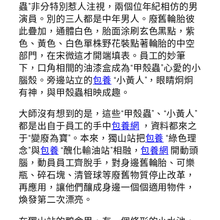
蟲”非分特別惹人注視，兩個位年紀相仿的男
演員。別的三人都是中年男人。廢舊輪胎彼
此疊加，通體白色，胎面涂刷玄色黑點，紫
色、黃色、白色單株野花裝點著輪胎的中空
部門，在宋微這才開端填表。員工的妙筆
下，口角相間的油漆盒成為“甲殼蟲”心愛的小
腦殼。旁邊站立的
包養
“小黃人”，眼睛炯炯
有神，與甲殼蟲相映成趣。
大師沒有想到的是，這些“甲殼蟲”、“小黃人”
都是出自于員工的手中
包養網
，資料都來之
于“變廢為寶”。本來，獨山站把
包養
“綠色理
念”與
包養
“醜化輸油站”相融，
包養網
開動頭
腦，動員員工齊脫手，對身邊舊輪胎、可樂
瓶、碎石塊、清管球等廢舊物質停止改革，
再應用，讓他們釀成身邊一個個適用物件，
煥發第二次漂亮。