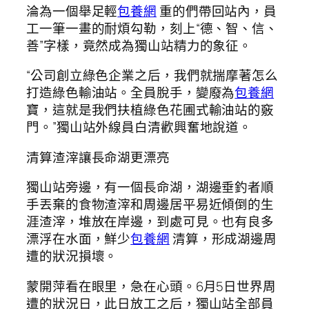
淪為一個舉足輕
包養網
重的們帶回站內，員
工一筆一畫的耐煩勾勒，刻上“德、智、信、
善”字樣，竟然成為獨山站精力的象征。
“公司創立綠色企業之后，我們就揣摩著怎么
打造綠色輸油站。全員脫手，變廢為
包養網
寶，這就是我們扶植綠色花圃式輸油站的竅
門。”獨山站外線員白清歡興奮地說道。
清算渣滓讓長命湖更漂亮
獨山站旁邊，有一個長命湖，湖邊垂釣者順
手丟棄的食物渣滓和周邊居平易近傾倒的生
涯渣滓，堆放在岸邊，到處可見。也有良多
漂浮在水面，鮮少
包養網
清算，形成湖邊周
遭的狀況損壞。
蒙開萍看在眼里，急在心頭。6月5日世界周
遭的狀況日，此日放工之后，獨山站全部員