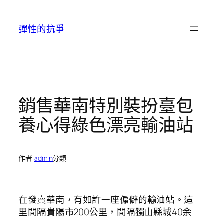
跳
至
彈性的抗爭
主
要
內
容
銷售華南特別裝扮臺包
養心得綠色漂亮輸油站
作者:
admin
分類:
在發賣華南，有如許一座偏僻的輸油站。這
里間隔貴陽市200公里，間隔獨山縣城40余